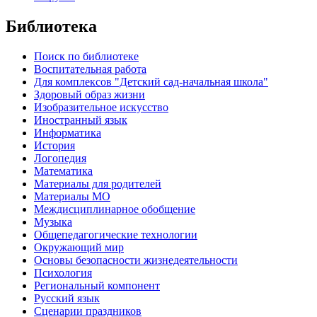
Библиотека
Поиск по библиотеке
Воспитательная работа
Для комплексов "Детский сад-начальная школа"
Здоровый образ жизни
Изобразительное искусство
Иностранный язык
Информатика
История
Логопедия
Математика
Материалы для родителей
Материалы МО
Междисциплинарное обобщение
Музыка
Общепедагогические технологии
Окружающий мир
Основы безопасности жизнедеятельности
Психология
Региональный компонент
Русский язык
Сценарии праздников