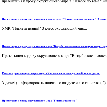
презентация к уроку окружающего мира в 3 классе по теме "Зи
Презентация к уроку окружающего мира по теме "Четыре царства природы" (3 клас
УМК "Планета знаний" 3 класс окружающий мир...
Презентация к уроку окружающего мира "Воздействие человека на окружающую среду
Презентация к уроку окружающего мира "Воздействие человека
Конспект урока окружающего мира «Как человек использует свойства воздуха».
Задачи:1) сформировать понятие о воздухе и его свойствах;2)
Презентация к уроку окружающего мира "Гигиена человека"