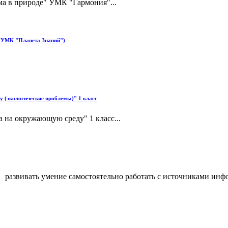
ма в природе" УМК "Гармония"...
с УМК "Планета Знаний")
 (экологические проблемы)" 1 класс
 на окружающую среду" 1 класс...
 развивать умение самостоятельно работать с источниками инфо