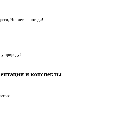
еги, Нет леса – посади!
шу природу!
езентации и конспекты
ения...