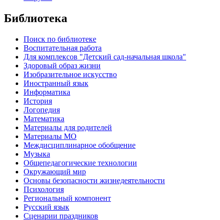
Библиотека
Поиск по библиотеке
Воспитательная работа
Для комплексов "Детский сад-начальная школа"
Здоровый образ жизни
Изобразительное искусство
Иностранный язык
Информатика
История
Логопедия
Математика
Материалы для родителей
Материалы МО
Междисциплинарное обобщение
Музыка
Общепедагогические технологии
Окружающий мир
Основы безопасности жизнедеятельности
Психология
Региональный компонент
Русский язык
Сценарии праздников