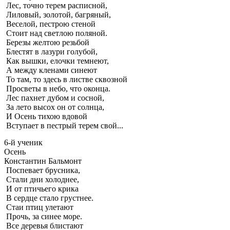
Лес, точно терем расписной,
Лиловый, золотой, багряный,
Веселой, пестрою стеной
Стоит над светлою поляной.
Березы желтою резьбой
Блестят в лазури голубой,
Как вышки, елочки темнеют,
А между кленами синеют
То там, то здесь в листве сквозной
Просветы в небо, что оконца.
Лес пахнет дубом и сосной,
За лето высох он от солнца,
И Осень тихою вдовой
Вступает в пестрый терем свой...
6-й ученик
Осень
Константин Бальмонт
Поспевает брусника,
Стали дни холоднее,
И от птичьего крика
В сердце стало грустнее.
Стаи птиц улетают
Прочь, за синее море.
Все деревья блистают