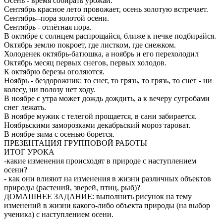
Осень - время собирать урожай.
Сентябрь красное лето провожает, осень золотую встречает.
Сентябрь--пора золотой осени.
Сентябрь - отлётная пора.
В октябре с солнцем распрощайся, ближе к печке подбирайся.
Октябрь землю покроет, где листком, где снежком.
Холоденек октябрь-батюшка, а ноябрь и его перехолодил
Октябрь месяц первых снегов, первых холодов.
К октябрю березы оголяются.
Ноябрь - бездорожник: то снег, то грязь, то грязь, то снег - ни
колесу, ни полозу нет ходу.
В ноябре с утра может дождь дождить, а к вечеру сугробами
снег лежать.
В ноябре мужик с телегой прощается, в сани забирается.
Ноябрьскими заморозками декабрьский мороз тароват.
В ноябре зима с осенью борется.
ПРЕЗЕНТАЦИЯ ГРУППОВОЙ РАБОТЫ
ИТОГ УРОКА
-какие изменения происходят в природе с наступлением
осени?
- как они влияют на изменения в жизни различных объектов
природы (растений, зверей, птиц, рыб)?
ДОМАШНЕЕ ЗАДАНИЕ: выполнить рисунок на тему
изменений в жизни какого-либо объекта природы (на выбор
ученика) с наступлением осени.