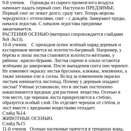
9-й ученик Однажды из сырого промозглого воздуха
начинает падать первый снег. Наступило ПРЕДЗИМЬЕ.
Первый снег не лежит долго, сразу тает. Теперь морозы
чередуются с оттепелями, снег – с дождём. Замерзают пруды,
начался ледостав. С началом ледостава предзимье
заканчивается.
РАСТЕНИЯ ОСЕНЬЮ (материал сопровождается слайдами
№9 -№13).
10-й ученик С приходом осени зелёный наряд деревьев и
кустарников меняется на золотисто-багряный. Например, у
берёзы и липы листья становятся золотисто-жёлтыми, у
рябины –красно-бурыми. Листья сирени и ольхи остаются
зелёными до заморозков. После выпадения снега они чернеют.
Не изменяют окраску листья брусники, клюквы, земляники, а
также хвоинки ели и сосны. Вслед за изменением окраски
листьев начинается листопад. Почему у деревьев опадают
листья? Учёные установили, что в листьях постепенно
накапливаются вредные для растения вещества. Осенью в
том месте, где черешок листа прикрепляется к стеблю,
образуется особый слой. Он отделяет черешок от стебля, и
лист вместе с вредными веществами отпадает.
Слайд №14.
ЖИВОТНЫЕ ОСЕНЬЮ.
Слайд №15
11-й ученик Осенью насекомые прячутся в трещинах коры,