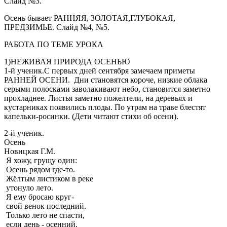
Слайд №3.
Осень бывает РАННЯЯ, ЗОЛОТАЯ,ГЛУБОКАЯ,
ПРЕДЗИМЬЕ. Слайд №4, №5.
РАБОТА ПО ТЕМЕ УРОКА
1)НЕЖИВАЯ ПРИРОДА ОСЕНЬЮ
1-й ученик.С первых дней сентября замечаем приметы
РАННЕЙ ОСЕНИ. Дни становятся короче, низкие облака
серыми полосками заволакивают небо, становится заметно
прохладнее. Листья заметно пожелтели, на деревьях и
кустарниках появились плоды. По утрам на траве блестят
капельки-росинки. (Дети читают стихи об осени).
2-й ученик.
Осень
Новицкая Г.М.
Я хожу, грущу один:
Осень рядом где-то.
Жёлтым листиком в реке
утонуло лето.
Я ему бросаю круг-
свой венок последний.
Только лето не спасти,
если день - осенний.