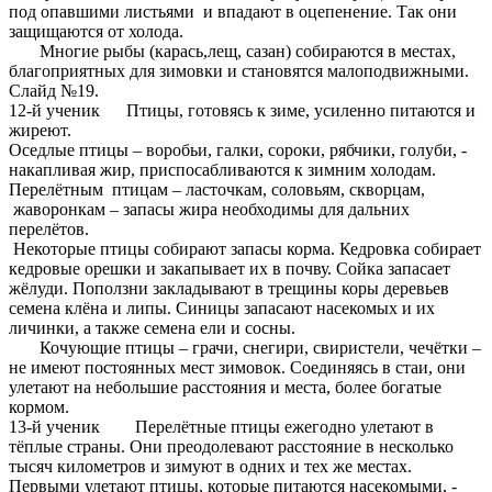
под опавшими листьями и впадают в оцепенение. Так они
защищаются от холода.
Многие рыбы (карась,лещ, сазан) собираются в местах,
благоприятных для зимовки и становятся малоподвижными.
Слайд №19.
12-й ученик Птицы, готовясь к зиме, усиленно питаются и
жиреют.
Оседлые птицы – воробьи, галки, сороки, рябчики, голуби, -
накапливая жир, приспосабливаются к зимним холодам.
Перелётным птицам – ласточкам, соловьям, скворцам,
жаворонкам – запасы жира необходимы для дальних
перелётов.
Некоторые птицы собирают запасы корма. Кедровка собирает
кедровые орешки и закапывает их в почву. Сойка запасает
жёлуди. Поползни закладывают в трещины коры деревьев
семена клёна и липы. Синицы запасают насекомых и их
личинки, а также семена ели и сосны.
Кочующие птицы – грачи, снегири, свиристели, чечётки –
не имеют постоянных мест зимовок. Соединяясь в стаи, они
улетают на небольшие расстояния и места, более богатые
кормом.
13-й ученик Перелётные птицы ежегодно улетают в
тёплые страны. Они преодолевают расстояние в несколько
тысяч километров и зимуют в одних и тех же местах.
Первыми улетают птицы, которые питаются насекомыми, -