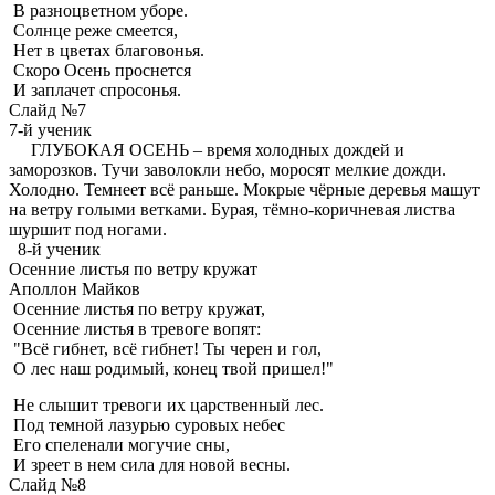
В разноцветном уборе.
Солнце реже смеется,
Нет в цветах благовонья.
Скоро Осень проснется
И заплачет спросонья.
Слайд №7
7-й ученик
ГЛУБОКАЯ ОСЕНЬ – время холодных дождей и
заморозков. Тучи заволокли небо, моросят мелкие дожди.
Холодно. Темнеет всё раньше. Мокрые чёрные деревья машут
на ветру голыми ветками. Бурая, тёмно-коричневая листва
шуршит под ногами.
8-й ученик
Осенние листья по ветру кружат
Аполлон Майков
Осенние листья по ветру кружат,
Осенние листья в тревоге вопят:
"Всё гибнет, всё гибнет! Ты черен и гол,
О лес наш родимый, конец твой пришел!"
Не слышит тревоги их царственный лес.
Под темной лазурью суровых небес
Его спеленали могучие сны,
И зреет в нем сила для новой весны.
Слайд №8