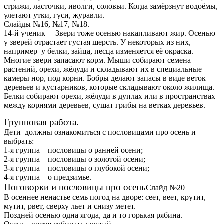
стрижи, ласточки, иволги, соловьи. Когда замёрзнут водоёмы,
улетают утки, гуси, журавли.
Слайды №16, №17, №18.
14-й ученик Звери тоже осенью накапливают жир. Осенью
у зверей отрастает густая шерсть. У некоторых из них,
например у белки, зайца, песца изменяется её окраска.
Многие звери запасают корм. Мыши собирают семена
растений, орехи, жёлуди и складывают их в специальные
камеры нор, под корни. Бобры делают запасы в виде веток
деревьев и кустарников, которые складывают около жилища.
Белки собирают орехи, жёлуди в дуплах или в пространствах
между корнями деревьев, сушат грибы на ветках деревьев.
Групповая работа.
Дети должны ознакомиться с пословицами про осень и
выбрать:
1-я группа – пословицы о ранней осени;
2-я группа – пословицы о золотой осени;
3-я группа – пословицы о глубокой осени;
4-я группа – о предзимье.
Поговорки и пословицы про осень
Слайд №20
В осеннее ненастье семь погод на дворе: сеет, веет, крутит,
мутит, рвет, сверху льет и снизу метет.
Поздней осенью одна ягода, да и то горькая рябина.