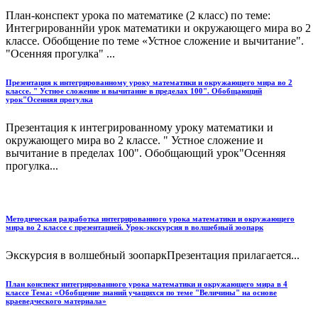
План-конспект урока по математике (2 класс) по теме:
Интегрированнйи урок математики и окружающего мира во 2
классе. Обобщение по теме «Устное сложение и вычитание".
"Осенняя прогулка" ...
Презентация к интегрированному уроку математики и окружающего мира во 2
классе. " Устное сложение и вычитание в пределах 100". Обобщающий
урок"Осенняя прогулка
Презентация к интегрированному уроку математики и
окружающего мира во 2 классе. " Устное сложение и
вычитание в пределах 100". Обобщающий урок"Осенняя
прогулка...
Методическая разработка интегрированного урока математики и окружающего
мира во 2 классе с презентацией. Урок-экскурсия в волшебный зоопарк
Экскурсия в волшебный зоопаркПрезентация прилагается...
План конспект интегрированного урока математики и окружающего мира в 4
классе Тема: «Обобщение знаний учащихся по теме "Величины" на основе
краеведческого материала»