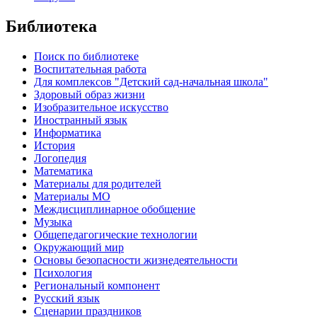
Библиотека
Поиск по библиотеке
Воспитательная работа
Для комплексов "Детский сад-начальная школа"
Здоровый образ жизни
Изобразительное искусство
Иностранный язык
Информатика
История
Логопедия
Математика
Материалы для родителей
Материалы МО
Междисциплинарное обобщение
Музыка
Общепедагогические технологии
Окружающий мир
Основы безопасности жизнедеятельности
Психология
Региональный компонент
Русский язык
Сценарии праздников