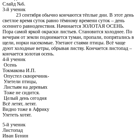
Слайд №6.
3-й ученик
23 сентября обычно кончаются тёплые дни. В этот день
светлое время суток равно тёмному времени суток – день
осеннего равноденствия. Начинается ЗОЛОТАЯ ОСЕНЬ.
Пора самой яркой окраски листьев. Становится холоднее. По
вечерам от земли поднимается туман, пропали, попрятались в
щели, норки насекомые. Улетают стаями птицы. Всё чаще
дуют холодные ветры, обрывая листву. Кончается листопад –
кончается золотая осень.
4-й ученик
Осень
Токмакова И.П.
Опустел скворечник-
Улетели птицы,
Листьям на деревьях
Тоже не сидится.
Целый день сегодня
Всё летят, летят.
Видно тоже в Африку
Улететь хотят.
5-й ученик
Листопад
Иван Бунин