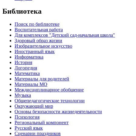
Библиотека
Поиск по библиотеке
Воспитательная работа
Для комплексов "Детский сад-начальная школа"
Здоровый образ жизни
Изобразительное искусство
Иностранный язык
Информатика
История
Логопедия
Математика
Материалы для родителей
Материалы МО
Междисциплинарное обобщение
Музыка
Общепедагогические технологии
Окружающий мир
Основы безопасности жизнедеятельности
Психология
Региональный компонент
Русский язык
Сценарии праздников