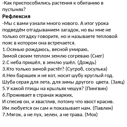
-Как приспособились растения к обитанию в
пустынях?
Рефлексия
-Мы с вами узнали много нового. А итог урока
подведём отгадыванием загадок, но вы мне не
только отгадку говорите, но и называете тепловой
пояс в котором она встречается.
1.Осенью рождаюсь, весной умираю,
Зимой своим теплом землю согреваю (Снег)
2.С неба пришёл, в землю ушёл. (Дождь)
3.Кто только зимой растёт? (Сугроб, сосулька)
4.Нен барашек и не кот, носит шубу круглый год.
Шуба серая для лета, для зимы другого цвета. (Заяц)
5.У какой птицы на крыльях чешуя? (Пингвин)
6.Проживает в странах жарких,
И спесив он, и хвастлив, потому что хвост красив.
Им любуется он сам и показывает нам. (Павлин)
7.Мягок, а не пух, зелен, а не трава. (Мох)