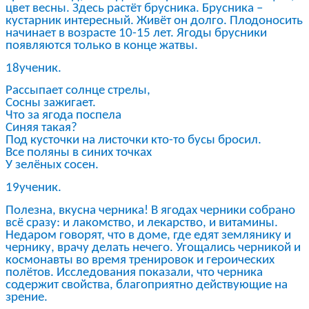
цвет весны. Здесь растёт брусника. Брусника –
кустарник интересный. Живёт он долго. Плодоносить
начинает в возрасте 10-15 лет. Ягоды брусники
появляются только в конце жатвы.
18ученик.
Рассыпает солнце стрелы,
Сосны зажигает.
Что за ягода поспела
Синяя такая?
Под кусточки на листочки кто-то бусы бросил.
Все поляны в синих точках
У зелёных сосен.
19ученик.
Полезна, вкусна черника! В ягодах черники собрано
всё сразу: и лакомство, и лекарство, и витамины.
Недаром говорят, что в доме, где едят землянику и
чернику, врачу делать нечего. Угощались черникой и
космонавты во время тренировок и героических
полётов. Исследования показали, что черника
содержит свойства, благоприятно действующие на
зрение.