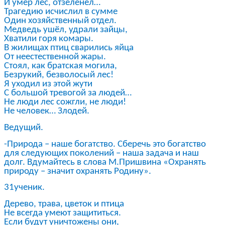
И умер лес, отзеленел…
Трагедию исчислил в сумме
Один хозяйственный отдел.
Медведь ушёл, удрали зайцы,
Хватили горя комары.
В жилищах птиц сварились яйца
От неестественной жары.
Стоял, как братская могила,
Безрукий, безволосый лес!
Я уходил из этой жути
С большой тревогой за людей…
Не люди лес сожгли, не люди!
Не человек… Злодей.
Ведущий.
-Природа – наше богатство. Сберечь это богатство
для следующих поколений – наша задача и наш
долг. Вдумайтесь в слова М.Пришвина «Охранять
природу – значит охранять Родину».
31ученик.
Дерево, трава, цветок и птица
Не всегда умеют защититься.
Если будут уничтожены они,