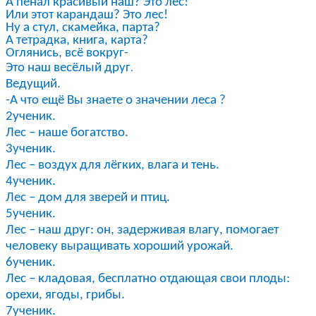
А пенал красивый наш? Это лес!
Или этот карандаш? Это лес!
Ну а стул, скамейка, парта?
А тетрадка, книга, карта?
Оглянись, всё вокруг-
Это наш весёлый друг
.
Ведущий.
-А что ещё Вы знаете о значении леса ?
2ученик.
Лес – наше богатство.
3ученик.
Лес – воздух для лёгких, влага и тень.
4ученик.
Лес – дом для зверей и птиц.
5ученик.
Лес – наш друг: он, задерживая влагу, помогает
человеку выращивать хороший урожай.
6ученик.
Лес – кладовая, бесплатно отдающая свои плоды:
орехи, ягоды, грибы.
7ученик.