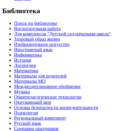
Библиотека
Поиск по библиотеке
Воспитательная работа
Для комплексов "Детский сад-начальная школа"
Здоровый образ жизни
Изобразительное искусство
Иностранный язык
Информатика
История
Логопедия
Математика
Материалы для родителей
Материалы МО
Междисциплинарное обобщение
Музыка
Общепедагогические технологии
Окружающий мир
Основы безопасности жизнедеятельности
Психология
Региональный компонент
Русский язык
Сценарии праздников