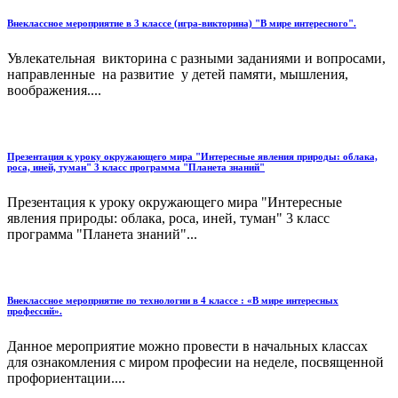
Внеклассное мероприятие в 3 классе (игра-викторина) "В мире интересного".
Увлекательная викторина с разными заданиями и вопросами,
направленные на развитие у детей памяти, мышления,
воображения....
Презентация к уроку окружающего мира "Интересные явления природы: облака,
роса, иней, туман" 3 класс программа "Планета знаний"
Презентация к уроку окружающего мира "Интересные
явления природы: облака, роса, иней, туман" 3 класс
программа "Планета знаний"...
Внеклассное мероприятие по технологии в 4 классе : «В мире интересных
профессий».
Данное мероприятие можно провести в начальных классах
для ознакомления с миром професии на неделе, посвященной
профориентации....