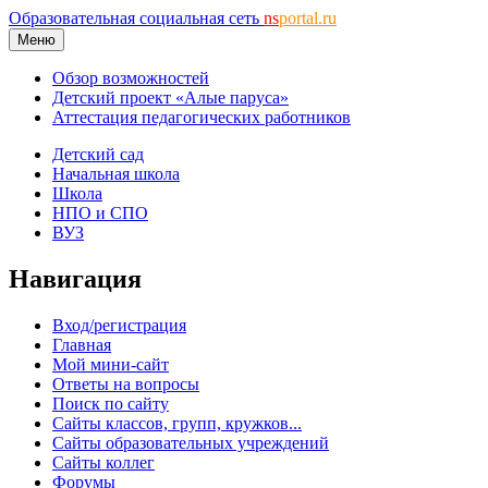
Образовательная социальная сеть
ns
portal.ru
Меню
Обзор возможностей
Детский проект «Алые паруса»
Аттестация педагогических работников
Детский сад
Начальная школа
Школа
НПО и СПО
ВУЗ
Навигация
Вход/регистрация
Главная
Мой мини-сайт
Ответы на вопросы
Поиск по сайту
Сайты классов, групп, кружков...
Сайты образовательных учреждений
Сайты коллег
Форумы