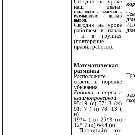
Сегодня на уроке
ка
наш девиз:
НАБЛЮДАЮ - ЗАМЕЧАЮ -
Те
РАЗМЫШЛЯЮ - ДЕЛАЮ
дви
ВЫВОД.
-Ч
Сегодня на уроке
дви
работаем в парах
и в группах
(повторение
правил работы).
Математическая
разминка
Тра
Расположите
ответы в порядке
убывания
-
Работа в парах с
рас
взаимопроверкой.
ско
95:19 (е) 57: 3 (ж)
91: 7 ( н) 78: 13 (
и)
19*4 ( в) 25*3 (и)
12* 7 (д) 64:4 (е)
- Прочитайте, что