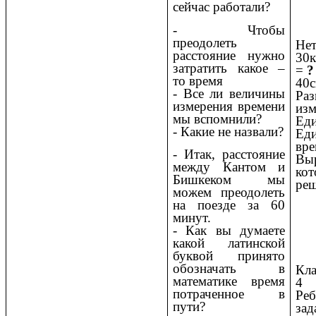
сейчас работали?
- Чтобы
преодолеть
Нет
расстояние нужно
30
затратить какое –
=
?
то время
40с
- Все ли величины
Ра
измерения времени
изм
мы вспомнили?
Ед
- Какие не назвали?
Ед
вре
- Итак, расстояние
Вы
между Кантом и
ко
Бишкеком мы
реш
можем преодолеть
на поезде за 60
минут.
- Как вы думаете
какой латинской
буквой принято
обозначать в
Кла
математике время
4
потраченное в
Ре
пути?
з