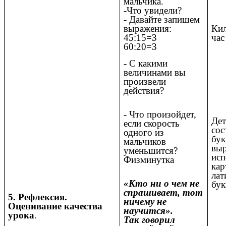
мальчика.
-Что увидели?
- Давайте запишем
выражения:
Ки
45:15=3
час
60:20=3
- С какими
величинами вы
произвели
действия?
- Что произойдет,
Дет
если скорость
сос
одного из
бук
мальчиков
выр
уменьшится?
исп
Физминутка
кар
лат
«Кто ни о чем не
бу
спрашивает, тот
5. Рефлексия.
ничему не
Оценивание качества
научится».
урока
.
Так говорил