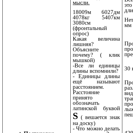
мысли.
это
дли
18009м 6027дм
4078кг 5407км
Нет
3080см
мм
(фронтальный
опрос)
Какая величина
Про
лишняя?
про
Объясните
пре
почему? ( клик
мышкой)
-Все ли единицы
30 
длины вспомнили?
- Единицы длины
ещё называют
Про
расстоянием.
ра
Расстояние
вид
принято
тра
обозначать
про
латинской буквой
лы
S
пе
( вешается знак
на доску)
- Что можно делать
420