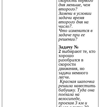
скорость первого
дня меньше, чем
второго?
Замени в условии
задачи время
второго дня на
число7.
Что изменится в
задаче при ее
решении?
Задачу №
2
выбирают те, кто
хорошо
разобрался в
скорости
движения, но
задача немного
легче.
Красная шапочка
решила навестить
бабушку. Туда она
поехала на
велосипеде,
проехав 3 км и