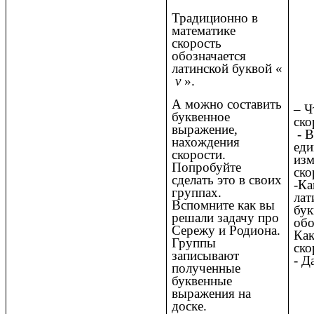
Традиционно в
математике
скорость
обозначается
латинской буквой «
v
».
А можно составить
– Ч
буквенное
ско
выражение,
- В
нахождения
еди
скорости.
изм
Попробуйте
ско
сделать это в своих
-Ка
группах.
лат
Вспомните как вы
бук
решали задачу про
обо
Сережу и Родиона.
Как
Группы
ско
записывают
- Д
полученные
буквенные
выражения на
доске.