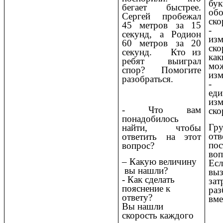
бук
бегает быстрее.
обо
Сергей пробежал
ско
45 метров за 15
- 
секунд, а Родион
изм
60 метров за 20
ск
секунд. Кто из
ка
ребят выиграл
м
спор? Помогите
изм
разобраться.
-
еди
изм
- Что вам
ско
понадобилось
Гр
найти, чтобы
от
ответить на этот
пос
вопрос?
воп
– Какую величину
Ес
вы нашли?
выз
- Как сделать
зат
пояснение к
раз
ответу?
вме
Вы нашли
скорость каждого