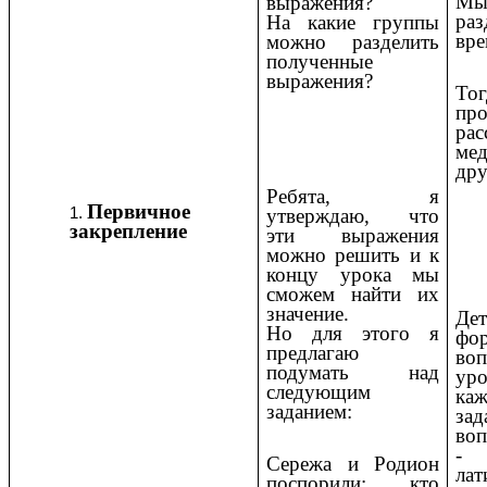
Мы 
выражения?
раз
На какие группы
вре
можно разделить
полученные
выражения?
Т
пр
рас
ме
дру
Ребята, я
Первичное
утверждаю, что
закрепление
эти выражения
можно решить и к
концу урока мы
сможем найти их
значение.
Де
Но для этого я
фо
предлагаю
воп
подумать над
у
следующим
ка
заданием:
за
воп
-
Сережа и Родион
лат
поспорили: кто