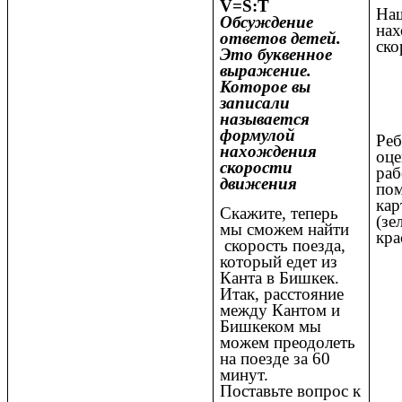
V=S:T
На
Обсуждение
на
ответов детей.
ско
Это буквенное
выражение.
Которое вы
записали
называется
формулой
Реб
нахождения
оце
скорости
раб
движения
по
кар
Скажите, теперь
(зе
мы сможем найти
кра
скорость поезда,
который едет из
Канта в Бишкек.
Итак, расстояние
между Кантом и
Бишкеком мы
можем преодолеть
на поезде за 60
минут.
Поставьте вопрос к