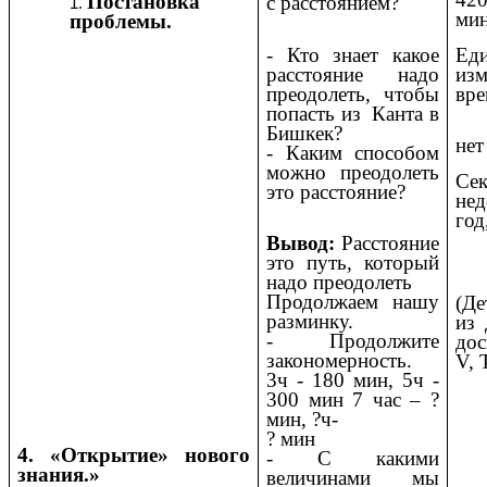
Постановка
с расстоянием?
ми
проблемы.
Ед
- Кто знает какое
изм
расстояние надо
вре
преодолеть, чтобы
попасть из Канта в
Бишкек?
нет
- Каким способом
можно преодолеть
Сек
это расстояние?
не
год
Вывод:
Расстояние
это путь, который
надо преодолеть
Продолжаем нашу
(Д
разминку.
из 
- Продолжите
дос
закономерность.
V, 
3ч - 180 мин, 5ч -
300 мин 7 час – ?
мин, ?ч-
? мин
4. «Открытие» нового
- С какими
знания.»
величинами мы