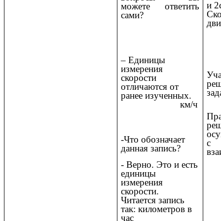
и 2
можете ответить
Ско
сами?
дви
– Единицы
измерения
Уч
скорости
ре
отличаются от
зад
ранее изученных.
км/ч
Пра
ре
осу
-Что обозначает
с
данная запись?
вза
- Верно. Это и есть
единицы
измерения
скорости.
Читается запись
так: километров в
час