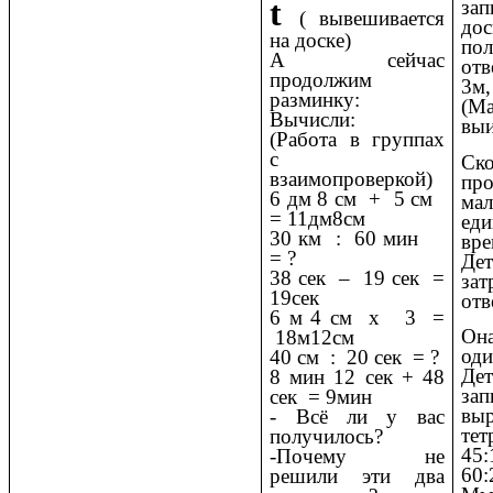
t
за
(
вывешивается
дос
на доске)
по
А сейчас
отв
продолжим
3
разминку:
(М
Вычисли:
выи
(Работа в группах
с
Ск
взаимопроверкой)
пр
6 дм 8 см + 5 см
ма
= 11дм8см
ед
30 км : 60 мин
вре
= ?
Де
38 сек – 19 сек =
за
19сек
отв
6 м 4 см х 3 =
Она
18м12см
оди
40 см : 20 сек = ?
Де
8 мин 12 сек + 48
зап
сек = 9мин
выр
- Всё ли у вас
тет
получилось?
45:
-Почему не
60:
решили эти два