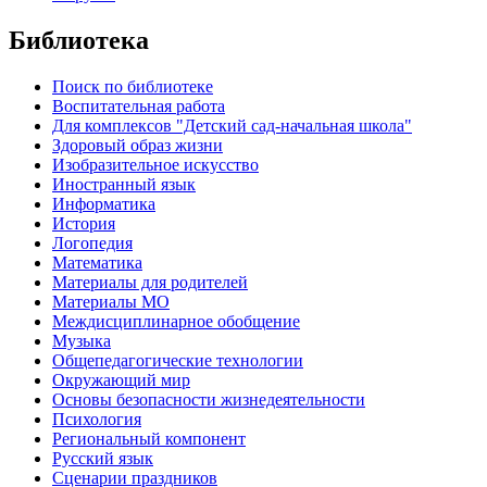
Библиотека
Поиск по библиотеке
Воспитательная работа
Для комплексов "Детский сад-начальная школа"
Здоровый образ жизни
Изобразительное искусство
Иностранный язык
Информатика
История
Логопедия
Математика
Материалы для родителей
Материалы МО
Междисциплинарное обобщение
Музыка
Общепедагогические технологии
Окружающий мир
Основы безопасности жизнедеятельности
Психология
Региональный компонент
Русский язык
Сценарии праздников