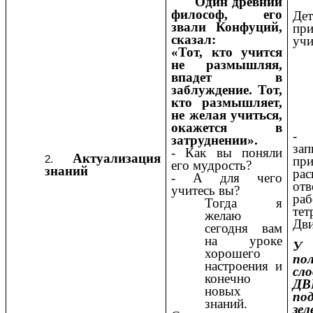
Один древний
философ, его
Де
звали Конфуций,
при
сказал:
учи
«
Тот, кто учится
не размышляя,
впадет в
заблуждение. Тот,
кто размышляет,
не желая учиться,
окажется в
-
затруднении».
зап
- Как вы поняли
Актуализация
п
его мудрость?
знаний
рас
- А для чего
отв
учитесь вы?
ра
Тогда я
тет
желаю
Дви
сегодня вам
на уроке
У
хорошего
по
настроения и
сло
конечно
ДВ
новых
по
знаний.
зел