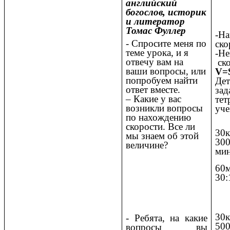
английский
богослов, историк
и литератор
Томас Фуллер
-На
- Спросите меня по
ско
теме урока, и я
-Не
отвечу вам на
ско
ваши вопросы, или
V=
попробуем найти
Де
ответ вместе.
зад
– Какие у вас
тет
возникли вопросы
уче
по нахождению
скорости. Все ли
30
мы знаем об этой
300
величине?
ми
60
30:
30
- Ребята, на какие
50
вопросы вы