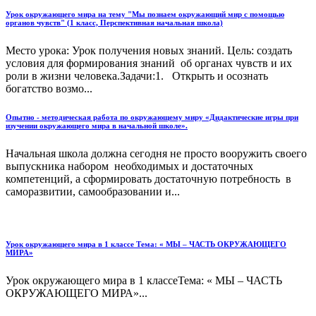
Урок окружающего мира на тему "Мы познаем окружающий мир с помощью
органов чувств" (1 класс, Перспективная начальная школа)
Место урока: Урок получения новых знаний. Цель: создать
условия для формирования знаний об органах чувств и их
роли в жизни человека.Задачи:1. Открыть и осознать
богатство возмо...
Опытно - методическая работа по окружающему миру «Дидактические игры при
изучении окружающего мира в начальной школе».
Начальная школа должна сегодня не просто вооружить своего
выпускника набором необходимых и достаточных
компетенций, а сформировать достаточную потребность в
саморазвитии, самообразовании и...
Урок окружающего мира в 1 классе Тема: « МЫ – ЧАСТЬ ОКРУЖАЮЩЕГО
МИРА»
Урок окружающего мира в 1 классеТема: « МЫ – ЧАСТЬ
ОКРУЖАЮЩЕГО МИРА»...