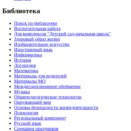
Библиотека
Поиск по библиотеке
Воспитательная работа
Для комплексов "Детский сад-начальная школа"
Здоровый образ жизни
Изобразительное искусство
Иностранный язык
Информатика
История
Логопедия
Математика
Материалы для родителей
Материалы МО
Междисциплинарное обобщение
Музыка
Общепедагогические технологии
Окружающий мир
Основы безопасности жизнедеятельности
Психология
Региональный компонент
Русский язык
Сценарии праздников