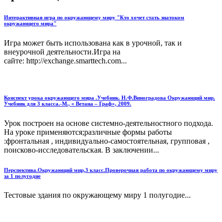
Интерактивная игра по окружающему миру "Кто хочет стать знатоком
окружающего мира"
Игра может быть использована как в урочной, так и
внеурочной деятельности.Игра на
сайте: http://exchange.smarttech.com...
Конспект урока окружающего мира .Учебник. Н.Ф.Виноградова Окружающий мир.
Учебник для 3 класса.-М., « Ветана – Граф», 2009.
Урок построен на основе системно-деятельностного подхода.
На уроке применяются;различные формы работы
:фронтальная , индивидуально-самостоятельная, групповая ,
поисково-исследовательская. В заключении...
Перспектива.Окружающий мир,3 класс.Проверочная работа по окружающему миру
за 1 полугодие
Тестовые здания по окружающему миру 1 полугодие...