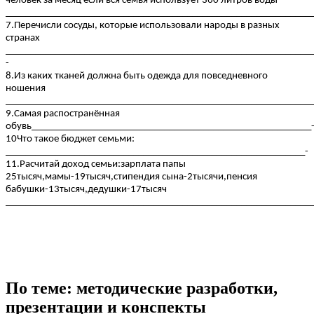
человек за месяц если вся семья использует 360 литров воды
______________________________________________________________
7.Перечисли сосуды, которые использовали народы в разных
странах
______________________________________________________________
-
8.Из каких тканей должна быть одежда для повседневного
ношения
______________________________________________________________
9.Самая распостранённая
обувь_________________________________________________________
10Что такое бюджет семьми:
_____________________________________________________________-
11.Расчитай доход семьи:зарплата папы
25тысяч,мамы-19тысяч,стипендия сына-2тысячи,пенсия
бабушки-13тысяч,дедушки-17тысяч
______________________________________________________________
По теме: методические разработки,
презентации и конспекты