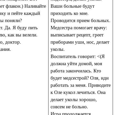
ает флакон.) Наливайте
Ваши больные будут
чку и пейте каждый
приходить ко мне.
Вы поняли?
Проводится прием больных.
т. Да. Я буду пить
Медсестра помогает врачу:
во, как вы велели.
выписывает рецепт, греет
о, доктор.
приборами уши, нос, делает
ания.
уколы.
Воспитатель говорит: <(Я
должна уйти домой, моя
работа закончилась. Кто
будет медсестрой? Оля, иди
работать за меня. Приводите
к Оле кукол лечиться. Она
делает уколы хорошо,
совсем не больно.
Игра продолжается.