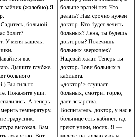
т-зайчик (жалобно).Я
больше врачей нет. Что
р.
делать? Нам срочно нужен
 Садитесь, больной.
доктор. Кто будет лечить
ас болит?
больных? Лена, ты будешь
т. У меня кашель,
доктором? Полечишь
ушки.
больных зверюшек?
авайте я вас
Надевай халат. Теперь ты
аю. Дышите глубже.
доктор. Зови больных в
ет больного
кабинета.
й.) Вы сильно
«доктор’> слушает
те. Покажите уши.
больных, смотрит горло,
спалились. А теперь
дает лекарства.
змерить температуру.
Воспитатель. доктор, у нас в
те градусник.
больнице есть кабинет, где
атура высокая. Вам
греют ушки, носик. Я —
ить лекарство. Вот
медсестра, делаю уколы.