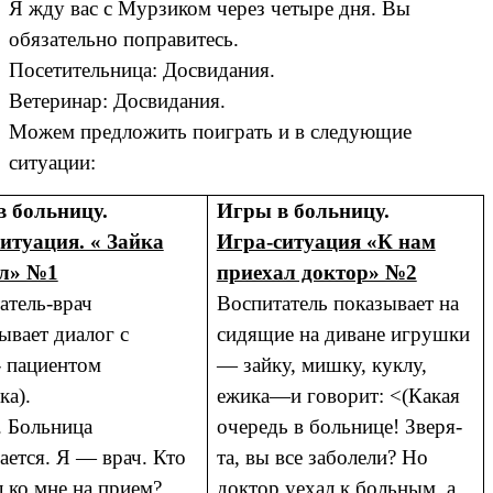
Я жду вас с Мурзиком через четыре дня. Вы
обязательно поправитесь.
Посетительница: Досвидания.
Ветеринар: Досвидания.
Можем предложить поиграть и в следующие
ситуации:
 больницу.
Игры в больницу.
итуация. « Зайка
Игра-ситуация «К нам
ел» №1
приехал доктор» №2
атель-врач
Воспитатель показывает на
ывает диалог с
сидящие на диване игрушки
- пациентом
— зайку, мишку, куклу,
ка).
ежика—и говорит: <(Какая
. Больница
очередь в больнице! Зверя-
ается. Я — врач. Кто
та, вы все заболели? Но
 ко мне на прием?
доктор уехал к больным, а