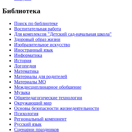
Библиотека
Поиск по библиотеке
Воспитательная работа
Для комплексов "Детский сад-начальная школа"
Здоровый образ жизни
Изобразительное искусство
Иностранный язык
Информатика
История
Логопедия
Математика
Материалы для родителей
Материалы МО
Междисциплинарное обобщение
Музыка
Общепедагогические технологии
Окружающий мир
Основы безопасности жизнедеятельности
Психология
Региональный компонент
Русский язык
Сценарии праздников