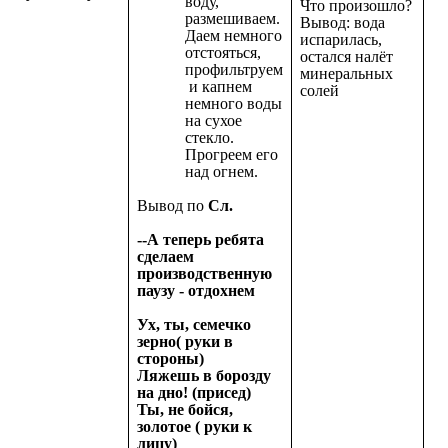
воду,
Что произошло?
размешиваем.
Вывод: вода
Даем немного
испарилась,
отстояться,
остался налёт
профильтруем
минеральных
и капнем
солей
немного воды
на сухое
стекло.
Прогреем его
над огнем.
Вывод по
Сл.
--А теперь ребята
сделаем
производственную
паузу - отдохнем
Ух, ты, семечко
зерно( руки в
стороны)
Ляжешь в борозду
на дно! (присед)
Ты, не бойся,
золотое ( руки к
лицу)