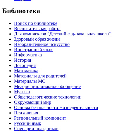
Библиотека
Поиск по библиотеке
Воспитательная работа
Для комплексов "Детский сад-начальная школа"
Здоровый образ жизни
Изобразительное искусство
Иностранный язык
Информатика
История
Логопедия
Математика
Материалы для родителей
Материалы МО
Междисциплинарное обобщение
Музыка
Общепедагогические технологии
Окружающий мир
Основы безопасности жизнедеятельности
Психология
Региональный компонент
Русский язык
Сценарии праздников