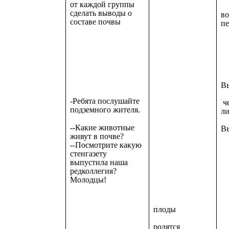
от каждой группы
сделать выводы о
в
составе почвы
пе
Вы
-Ребята послушайте
че
подземного жителя.
л
--Какие животные
Вы
живут в почве?
--Посмотрите какую
стенгазету
выпустила наша
редколлегия?
Молодцы!
плоды
родятся