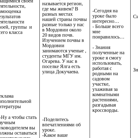
чащимися своей
называется регион,
еятельности,
где мы живем? В
-Сегодня на
амооценка
разных местах
уроке было
езультатов
Cи
нашей страны почвы
интересно…
еятельности
разные только у нас
- Больше всего
воей, группы и
в Мордовии около
мне
сего класса
20 видов почв.
понравилось…
Изучением почвы в
Мордовии
- Знания
занимаются ученые ,
полученные на
студенты МГУ им.
уроке я смогу
Огарева. У нас в
использовать,
поселке Ялга есть
работая с
Зн
улица Докучаева.
родными на
садовом
участке,
ухаживая за
комнатными
еклама
растениями,
ополнительной
разгадывая
итературы
кроссворды.
--Ну а чтобы стать
-Поделитесь
аучным
впечатлениями об
уководителем вы
уроке.
олжны оставаться
-Какое ваше