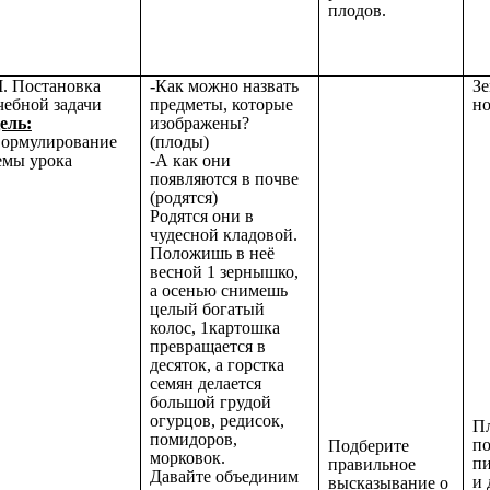
плодов.
II. Постановка
-
Как можно назвать
Зе
чебной задачи
предметы, которые
но
ель:
изображены?
ормулирование
(плоды)
емы урока
-А как они
появляются в почве
(родятся)
Родятся они в
чудесной кладовой.
Положишь в неё
весной 1 зернышко,
а осенью снимешь
целый богатый
колос, 1картошка
превращается в
десяток, а горстка
семян делается
большой грудой
огурцов, редисок,
Пл
помидоров,
по
Подберите
морковок.
пи
правильное
Давайте объединим
и 
высказывание о