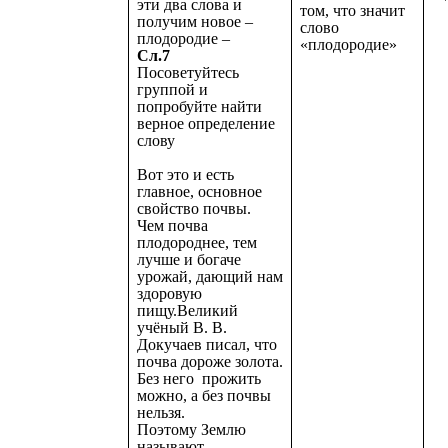
эти два слова и
том, что значит
получим новое –
слово
плодородие –
«плодородие»
Сл.7
Посоветуйтесь
группой и
попробуйте найти
верное определение
слову
Вот это и есть
главное, основное
свойство почвы.
Чем почва
плодороднее, тем
лучше и богаче
урожай, дающий нам
здоровую
пищу.Великий
учёный В. В.
Докучаев писал, что
почва дороже золота.
Без него прожить
можно, а без почвы
нельзя.
Поэтому Землю
называют