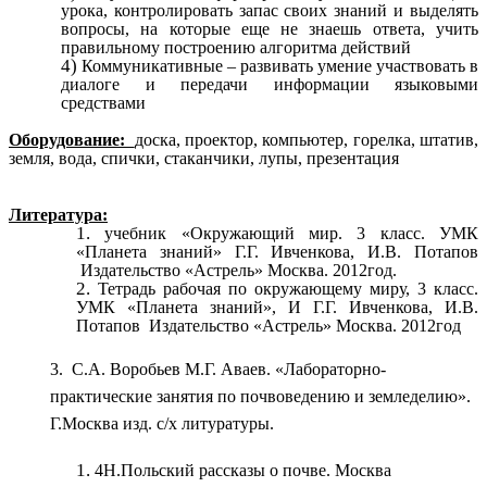
урока, контролировать запас своих знаний и выделять
вопросы, на которые еще не знаешь ответа, учить
правильному построению алгоритма действий
Коммуникативные – развивать умение участвовать в
диалоге и передачи информации языковыми
средствами
Оборудование:
доска, проектор, компьютер, горелка, штатив,
земля, вода, спички, стаканчики, лупы, презентация
Литература:
учебник «Окружающий мир. 3 класс. УМК
«Планета знаний» Г.Г. Ивченкова, И.В. Потапов
Издательство «Астрель» Москва. 2012год.
Тетрадь рабочая по окружающему миру, 3 класс.
УМК «Планета знаний», И Г.Г. Ивченкова, И.В.
Потапов Издательство «Астрель» Москва. 2012год
3. С.А. Воробьев М.Г. Аваев. «Лабораторно-
практические занятия по почвоведению и земледелию».
Г.Москва изд. с/х литуратуры.
4Н.Польский рассказы о почве. Москва