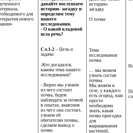
зученного
давайте послушаем
историю-
атериала,
историю- загадку и
загадку
еобходимого для
определим тему
открытия нового
нашего
О почве
нания»
исследования.
- О какой кладовой
шла речь?
Сл.1-2
– Цель и
Тема
задачи
исследования
почва.
-Кто догадался,
На
какова тема нашего
… мы можем
исследования?
узнать состав
почвы.
- Верно мы узнаем
Мы живем в
из чего состоит
селе, у каждого
По
почва, будем
есть огород, нам
сл
наблюдать за почвой
просто
в опытах, выясним
необходимо
из чего она состоит,
знать, какая
узнаем об
почва пригодна
обитателях почвы,
для
сделаем вывод о
выращивания
почве.
растений,