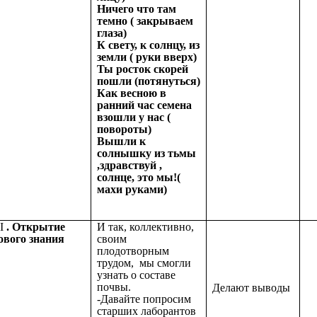
Ничего что там
темно ( закрываем
глаза)
К свету, к солнцу, из
земли ( руки вверх)
Ты росток скорей
пошли (потянуться)
Как весною в
ранний час семена
взошли у нас (
повороты)
Вышли к
солнышку из тьмы
,здравствуй ,
солнце, это мы!(
махи руками)
І
. Открытие
И так, коллективно,
ового знания
своим
плодотворным
трудом, мы смогли
узнать о составе
почвы.
Делают выводы
-Давайте попросим
старших лаборантов