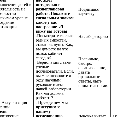
ель:
нас ждет
ключение детей в
интересная и
еятельность на
разноплановая
Поднимают
ичностно-
работа. Покажите
карточку
начимом уровне.
сигнальным знаком
оздание
какое у вас
отивации.
настроение .Я
вижу вы готовы
.
-Посмотрите сколько
На лабораторию
разных емкостей,
стаканов, лупы. Как,
вы думаете на что
похож кабинет
сегодня?
Правильно,
-Верно, а мы с вами
быстро,
ученые
организованно,
исследователи. Если,
давать
вы мне позволите я
правильные
буду научным
ответы, быть
руководителем
внимательными.
нашей лаборатории.
Как мы должны
работать?
I. Актуализация
- Прежде чем мы
наний
приступим к
ель:
нашему
овторение
исследованию,
Девочка читает
От