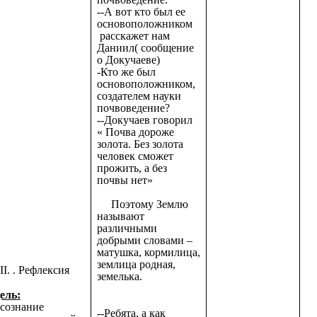
--А вот кто был ее
основоположником
расскажет нам
Даниил( сообщение
о Докучаеве)
-Кто же был
основоположником,
создателем науки
почвоведение?
--Докучаев говорил
« Почва дороже
золота. Без золота
человек сможет
прожить, а без
почвы нет»
Поэтому Землю
называют
различными
добрыми словами –
матушка, кормилица,
землица родная,
II. . Рефлексия
земелька.
ель:
сознание
--Ребята, а как