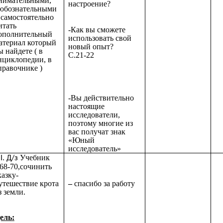
нимательными,
настроение?
юбознательными
 самостоятельно
итать
-Как вы сможете
ополнительный
использовать свой
атериал который
новый опыт?
ы найдете ( в
С.21-22
нциклопедии, в
правочнике )
-Вы действительно
настоящие
исследователи,
поэтому многие из
вас получат знак
«Юный
исследователь»
Учебник
I. Д/з
.68-70,сочинить
казку-
–
спасибо за работу
утешествие крота
з земли.
ель: