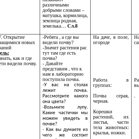
различными
добрыми словами –
матушка, кормилица,
землица родная,
земелька…
Сл.8
V. Открытие
-Ребята , а где вы
На даче, в поле,
Н
чащимися новых
видели почву?
огороде
са
наний
-Значит растения рас
ель:
тут там где есть
знать, как и где
почва?
ети видели почву.
- Давайте
представим , что к
нам в лабораторию
поступила почва.
Работа в
Р
группах:
в
-У вас на столах
лежит почва.
Почва серая,
.
Рассмотрите какого
черная.
она цвета?
-Возьмите лупу.
Корешки
Какие частички мы
растений, их
можем увидеть в
листья, части
почве?
тела животных:
- Как вы думаете из
крылья, ножки.
чего же состоит