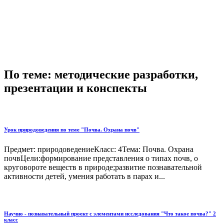
По теме: методические разработки,
презентации и конспекты
Урок природоведения по теме "Почва. Охрана почв"
Предмет: природоведениеКласс: 4Тема: Почва. Охрана
почвЦели:формирование представления о типах почв, о
круговороте веществ в природе;развитие познавательной
активности детей, умения работать в парах и...
Научно - познавательный проект с элементами исследования "Что такое почва?" 2
класс