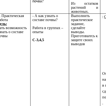
почва?
Из остатков
растений и
животных.
. Практическая
- А как узнать о
Выполнить
:
абота
составе почвы?
практическое
ель:
задание,
ать возможность
сделайте
Работа в группах –
знать о составе
выводы.
опыты
очвы
Приготовьтесь к
защите своих
C-3,4,5
выводов
От
на
в 
сд
по
.