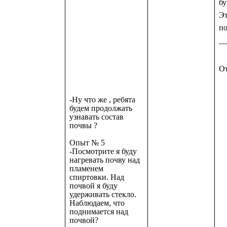
бу
Эт
по
__
От
-Ну что же , ребята
будем продолжать
узнавать состав
почвы ?
Опыт № 5
-Посмотрите я буду
нагревать почву над
пламенем
спиртовки. Над
почвой я буду
удерживать стекло.
Наблюдаем, что
поднимается над
почвой?