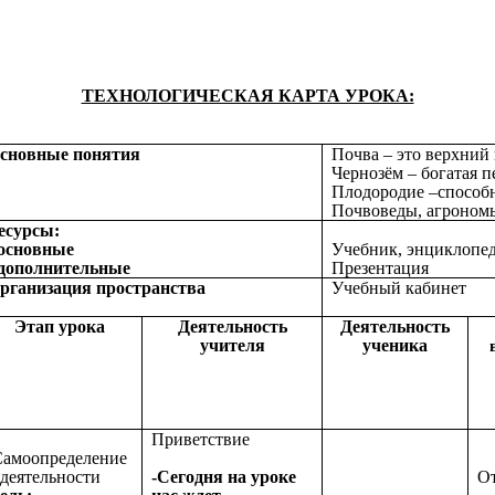
ТЕХНОЛОГИЧЕСКАЯ КАРТА УРОКА:
сновные понятия
Почва – это верхний
Чернозём – богатая 
Плодородие –способн
Почвоведы, агроно
есурсы:
 основные
Учебник, энциклопед
 дополнительные
Презентация
рганизация пространства
Учебный кабинет
Этап урока
Деятельность
Деятельность
учителя
ученика
Приветствие
амоопределение
 деятельности
-Сегодня на уроке
От