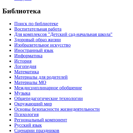
Библиотека
Поиск по библиотеке
Воспитательная работа
Для комплексов "Детский сад-начальная школа"
Здоровый образ жизни
Изобразительное искусство
Иностранный язык
Информатика
История
Логопедия
Математика
Материалы для родителей
Материалы МО
Междисциплинарное обобщение
Музыка
Общепедагогические технологии
Окружающий мир
Основы безопасности жизнедеятельности
Психология
Региональный компонент
Русский язык
Сценарии праздников