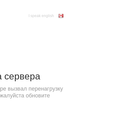
I speak english
а сервера
ре вызвал перенагрузку
ожалуйста обновите