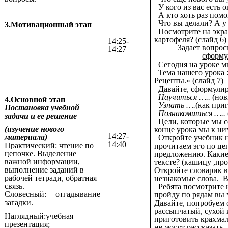
У кого из вас есть 
А кто хоть раз пом
Что вы делали? А у 
3.Мотивационный этап
Посмотрите на экра
картофеля? (слайд 6)
14:25-
Задает вопрос
14:27
сформу
Сегодня на уроке м
Тема нашего урока 
Рецепты.» (слайд 7)
Давайте, сформули
Научиться …..
(нов
4.Основной этап
Узнать ….
(как при
Постановка учебной
Познакомиться …..
задачи и ее решение
Цели, которые мы 
(изучение нового
конце урока мы к ни
14:27-
материала)
Откройте учебник н
14:40
Практический: чтение по
прочитаем эго по це
цепочке. Выделение
предложению. Какие 
важной информации,
тексте? (кашицу ,пр
выполнение заданий в
Откройте словарик в
рабочей тетради, обратная
незнакомые слова. В
связь.
Ребята посмотрите н
Словесный: отгадывание
пройду по рядам вы 
загадки.
Давайте, попробуем 
рассыпчатый, сухой и
Наглядный:учебная
приготовить крахмал
презентация;
не могут рассказать,