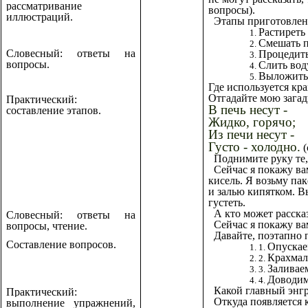
рассматривание
вопросы).
иллюстраций.
Этапы приготовлен
Растиреть 
Смешать п
Словесный: ответы на
Процедить
вопросы.
Слить вод
Выложить 
Где используется кра
Отгадайте мою загад
Практический:
В печь несут -
составление этапов.
Жидко, горячо;
Из печи несут -
Густо - холодно.
(
Поднимите руку те, 
Сейчас я покажу в
кисель. Я возьму па
и залью кипятком. В
густеть.
А кто может расска
Словесный: ответы на
Сейчас я покажу ва
вопросы, чтение.
Давайте, поэтапно 
Составление вопросов.
Опускае
Крахмал
Заливаем
Доводим
Какой главный энгр
Практический:
Откуда появляется к
выполнение упражнений,