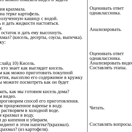
Оценивать ответ
ия крахмала.
однаклассника.
на терке картофель.
олученную кашицу с водой.
 и дать жидкости настояться.
у.
Анализировать.
остаток и дать ему высохнуть.
хмал? (кисель, десерты, соусы, выпечка).
ку:
Оценивать ответ
однаклассника.
Анализировать виде
слайд 10) Кисель.
Составлять этапы.
кто знает как выглядит кисель.
ам как можно приготовить покупной
кетик, высоплю его содержимое в кружку
ы можите посмотреть как он будет
зать, как мы готовим кисель дома?
м видео.
проговорим способ его приготовления.
м процеженное варенье в воду.
Читать.
 растворяем в холодной воде.
 крахмал в воду.
 до кипения и убираем.
Составлять вопросы.
идиент в этом напитке?(крахмал).
рахмал? (из картофеля).