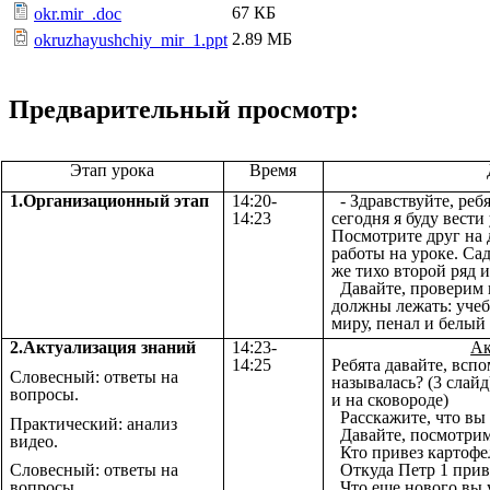
67 КБ
okr.mir_.doc
2.89 МБ
okruzhayushchiy_mir_1.ppt
Предварительный просмотр:
Этап урока
Время
1.Организационный этап
14:20-
- Здравствуйте, ре
14:23
сегодня я буду вест
Посмотрите друг на 
работы на уроке. Сад
же тихо второй ряд и
Давайте, проверим г
должны лежать: уче
миру, пенал и белый 
2.Актуализация знаний
14:23-
Ак
14:25
Ребята давайте, всп
Словесный: ответы на
называлась? (3 слай
вопросы.
и на сковороде)
Расскажите, что вы 
Практический: анализ
Давайте, посмотрим
видео.
Кто привез картофел
Словесный: ответы на
Откуда Петр 1 прив
вопросы.
Что еще нового вы 