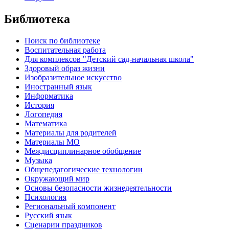
Библиотека
Поиск по библиотеке
Воспитательная работа
Для комплексов "Детский сад-начальная школа"
Здоровый образ жизни
Изобразительное искусство
Иностранный язык
Информатика
История
Логопедия
Математика
Материалы для родителей
Материалы МО
Междисциплинарное обобщение
Музыка
Общепедагогические технологии
Окружающий мир
Основы безопасности жизнедеятельности
Психология
Региональный компонент
Русский язык
Сценарии праздников