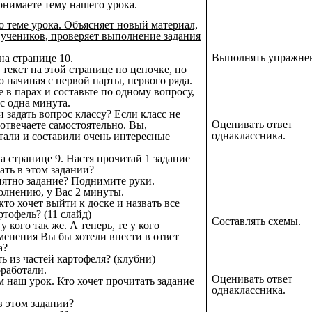
нимаете тему нашего урока.
о теме урока. Объясняет новый материал,
 учеников, проверяет выполнение задания
Выполнять упражне
на странице 10.
 текст на этой странице по цепочке, по
начиная с первой парты, первого ряда.
 в парах и составьте по одному вопросу,
ас одна минута.
и задать вопрос классу? Если класс не
Оценивать ответ
 отвечаете самостоятельно. Вы,
однаклассника.
тали и составили очень интересные
а странице 9. Настя прочитай 1 задание
ать в этом задании?
онятно задание? Поднимите руки.
олнению, у Вас 2 минуты.
то хочет выйти к доске и назвать все
ртофель? (11 слайд)
Составлять схемы.
у кого так же. А теперь, те у кого
менения Вы бы хотели внести в ответ
а?
ь из частей картофеля? (клубни)
работали.
Оценивать ответ
 наш урок. Кто хочет прочитать задание
однаклассника.
в этом задании?