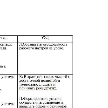
ч-ся
УУД
оиться.
Л:Осознавать необходимость
еля.
рабочего настроя на уроке.
ть к
 учителя.
К: Выражение своих мыслей с
достаточной полнотой и
точностью,
слушать и
понимать речь других.
о.
П:Формирование умения
осуществлять сравнение и
 учителя.
выделять общее и различное