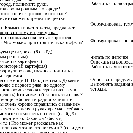
Работать с иллюстра
огород, поднимите руки.
огал своим родным в огороде?
кого растет картошка в огороде?
н, кто может определить цветки
Формулировать тему
ы. Комментирует ответы, предлагает
лировать тему и цели урока.
ы продолжим говорить о картофеле.
Формулировать цели
: «Что можно приготовить из картофеля?
руем цели урока.
(8 слайд)
ым рецептам)
Читать по цепочке.
готовить картофель?)
Отвечать на вопросы
(с историей картофеля)
Работать самостояте
сформулировали, нужно запомнить в
м вернемся.
Описывать предмет.
а странице 11. Найдите текст. Давайте
Выполнять задания 
почке с первого ряда, по одному
тетради.
незнакомые слова встретились вам в
оцедить) Кто может объяснить эти слова?
 конце рабочей тетради и запишите
ы очень хорошо справились с заданием.
а меня, у меня в руках крахмал, сейчас я
можите посмотреть на него. (слайд 9)
описать его. Какой он? (белый,
 тд.) Кто может рассказать как
 или как можно его получить? (если дети
 то можно показать видео и задать