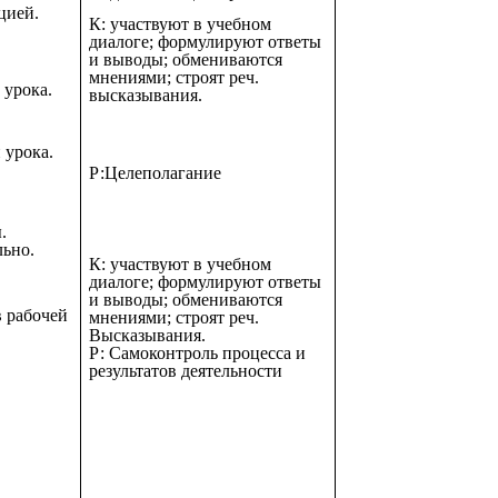
цией.
К:
участвуют в учебном
диалоге; формулируют
ответы
и выводы; обмениваются
мнениями; строят реч.
 урока.
высказывания.
 урока.
Р:Целеполагание
.
льно.
К:
участвуют в учебном
диалоге; формулируют
ответы
и выводы; обмениваются
в рабочей
мнениями; строят реч.
Высказывания.
Р: Самоконтроль процесса и
результатов деятельности