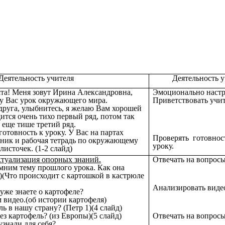
Деятельность учителя
Деятельность у
бята! Меня зовут Ирина Александровна,
Эмоционально настр
и у Вас урок окружающего мира.
Приветствовать учит
друга, улыбнитесь, я желаю Вам хорошей
ится очень тихо первый ряд, потом так
 еще тише третий ряд.
отовность к уроку. У Вас на партах
Проверять готовнос
бник и рабочая тетрадь по окружающему
уроку.
листочек. (1-2 слайд)
туализация опорных знаний.
Отвечать на вопросы
омним тему прошлого урока. Как она
д)(Что происходит с картошкой в кастрюле
Анализировать виде
уже знаете о картофеле?
 видео.(об истории картофеля)
ь в нашу страну? (Петр 1)(4 слайд)
Отвечать на вопросы
ез картофель? (из Европы)(5 слайд)
узнали для себя?