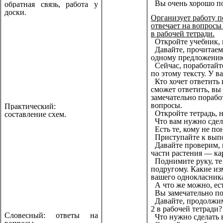
Вы очень хорошо по
обратная связь, работа у
доски.
Организует работу п
отвечает на вопросы
в рабочей тетради.
Откройте учебник, 
Давайте, прочитаем
одному предложению 
Сейчас, поработайте
по этому тексту. У в
Кто хочет ответить 
сможет ответить, вы
замечательно порабо
вопросы.
Практический:
Откройте тетрадь, н
составление схем.
Что вам нужно сдел
Есть те, кому не п
Приступайте к вып
Давайте проверим, к
части растения — ка
Поднимите руку, те 
подругому. Какие из
вашего однокласник
А что же можно, ест
Вы замечательно по
Давайте, продолжим
2 в рабочей тетради?
Словесный: ответы на
Что нужно сделать 