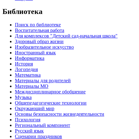
Библиотека
Поиск по библиотеке
Воспитательная работа
Для комплексов "Детский сад-начальная школа"
Здоровый образ жизни
Изобразительное искусство
Иностранный язык
Информатика
История
Логопедия
Математика
Материалы для родителей
Материалы МО
Междисциплинарное обобщение
Музыка
Общепедагогические технологии
Окружающий мир
Основы безопасности жизнедеятельности
Психология
Региональный компонент
Русский язык
Сценарии праздников