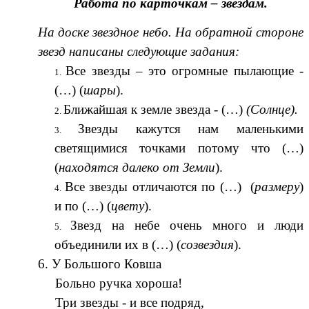
Работа по карточкам – звездам.
На доске звездное небо. На обратной стороне
звезд написаны следующие задания:
Все звезды – это огромные пылающие -
(…) (
шары
).
Ближайшая к земле звезда - (…)
(Солнце).
Звезды кажутся нам маленькими
светящимися точками потому что (…)
(
находятся далеко от Земли
).
Все звезды отличаются по (…) (
размеру
)
и по (…) (
цвету
).
Звезд на небе очень много и люди
объединили их в (…) (
созвездия
).
6. У Большого Ковша
Больно ручка хороша!
Три звезды - и все подряд,