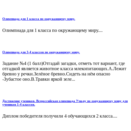
Олимпиада для 1 класса по окружающему миру.
Олимпиада для 1 класса по окружающему миру....
Олимпиада для 3-4 классов по окружающему миру.
Задание №4 (1 балл)Отгадай загадки, отметь тот вариант, где
отгадкой является животное класса млекопитающих.А.Лежит
бревно у речки.Зелёное бревно.Сидеть на нём опасно
-Зубастое оно.В.Травки яркой зеле...
Достижение учеников. Всероссийская олимпиада Учи.ру по окружающему миру для
учеников 1-4 классов.
Диплом победителя получили 4 обучающихся 2 класса....