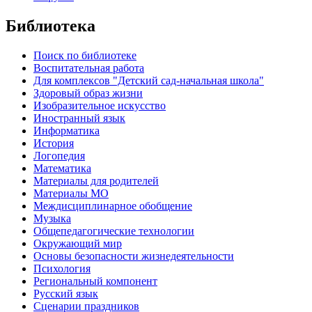
Библиотека
Поиск по библиотеке
Воспитательная работа
Для комплексов "Детский сад-начальная школа"
Здоровый образ жизни
Изобразительное искусство
Иностранный язык
Информатика
История
Логопедия
Математика
Материалы для родителей
Материалы МО
Междисциплинарное обобщение
Музыка
Общепедагогические технологии
Окружающий мир
Основы безопасности жизнедеятельности
Психология
Региональный компонент
Русский язык
Сценарии праздников