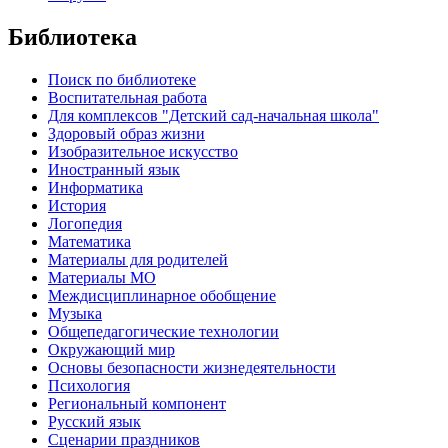
Библиотека
Поиск по библиотеке
Воспитательная работа
Для комплексов "Детский сад-начальная школа"
Здоровый образ жизни
Изобразительное искусство
Иностранный язык
Информатика
История
Логопедия
Математика
Материалы для родителей
Материалы МО
Междисциплинарное обобщение
Музыка
Общепедагогические технологии
Окружающий мир
Основы безопасности жизнедеятельности
Психология
Региональный компонент
Русский язык
Сценарии праздников