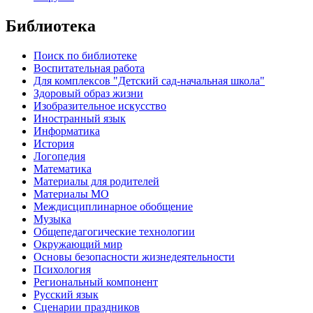
Библиотека
Поиск по библиотеке
Воспитательная работа
Для комплексов "Детский сад-начальная школа"
Здоровый образ жизни
Изобразительное искусство
Иностранный язык
Информатика
История
Логопедия
Математика
Материалы для родителей
Материалы МО
Междисциплинарное обобщение
Музыка
Общепедагогические технологии
Окружающий мир
Основы безопасности жизнедеятельности
Психология
Региональный компонент
Русский язык
Сценарии праздников