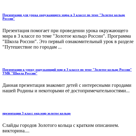
Презентация для урока окружающего мира в 3 классе по теме "Золотое кольцо
России"
Презентация помогает при проведении урока окружающего
мира в 3 классе по теме "Золотое кольцо России". Программа
"Школа России". Это первый ознакомительный урок в разделе
"Путешествие по городам ...
Презентация к уроку окружающий мир в 3 классе по теме "Золотое кольцо России"
УМК "Школа России"
Данная презентация знакомит детей с интересными городами
нашей Родины и некоторыми её достопримечательностями...
презентация 3 класс окр.мир золотое кольцо
Слайды городов Золотого кольца с кратким описанием.
викторина....