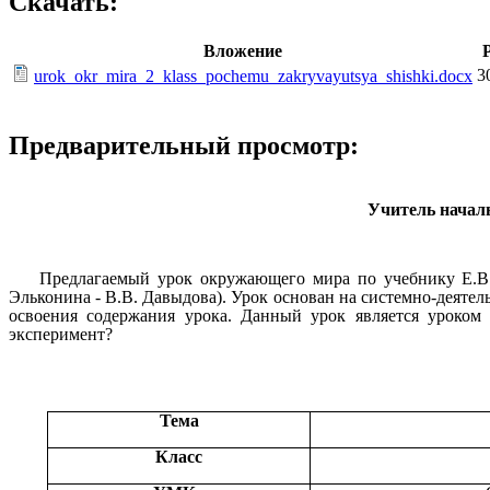
Скачать:
Вложение
3
urok_okr_mira_2_klass_pochemu_zakryvayutsya_shishki.docx
Предварительный просмотр:
Учитель нача
Предлагаемый урок окружающего мира по учебнику Е.В. 
Эльконина - В.В. Давыдова). Урок основан на системно-деяте
освоения содержания урока. Данный урок является уроком 
эксперимент?
Тема
Класс