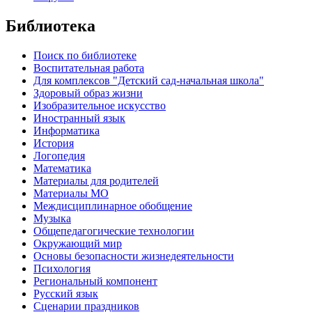
Библиотека
Поиск по библиотеке
Воспитательная работа
Для комплексов "Детский сад-начальная школа"
Здоровый образ жизни
Изобразительное искусство
Иностранный язык
Информатика
История
Логопедия
Математика
Материалы для родителей
Материалы МО
Междисциплинарное обобщение
Музыка
Общепедагогические технологии
Окружающий мир
Основы безопасности жизнедеятельности
Психология
Региональный компонент
Русский язык
Сценарии праздников