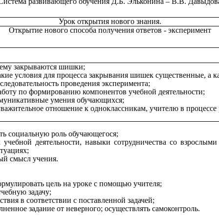
Система развивающего обучения Д.Б. Эльконина – В.В. Давыдов
Урок открытия нового знания.
Открытие нового способа получения ответов - эксперимент
чему закрываются шишки;
какие условия для процесса закрывания шишек существенные, а ка
оследовательность проведения эксперимента;
аботу по формированию компонентов учебной деятельности;
оммуникативные умения обучающихся;
уважительное отношение к одноклассникам, учителю в процессе 
ать социальную роль обучающегося;
к учебной деятельности, навыки сотрудничества со взрослыми
туациях;
ный смысл учения.
ормулировать цель на уроке с помощью учителя;
учебную задачу;
ствия в соответствии с поставленной задачей;
лненное задание от неверного; осуществлять самоконтроль.