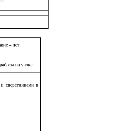
а»
кие – нет;
работы на уроке.
 и сверстниками в