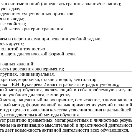
ся в системе знаний (определять границы знания/незнания);
ую задачу;
выделением существенных признаков;
ия и выводы;
ые свойства;
, объясняя критерии сравнения.
елем и сверстниками при решении учебной задачи;
речь других;
 полнотой и точностью
 владеть диалогической формой речи.
огодных явлений;
ность проведения эксперимента;
в группах, индивидуальная.
рытые, коробочка, стакан с водой, вентилятор.
ова – Е.Н. Букварёва 2 класс и рабочая тетрадь к учебнику,
ый метод обучения, включающий в себя проблемную ситуац
ение учебного диалога, самооценку.
 метод, нацеленный на восприятие, осмысление, запоминание н
льный метод, формирующий навык применения умений и знаний 
тод с целью выявления качества усвоения знания и дальнейшей
, исследовательский методы обучения.
ует развитию предметных, метапредметных и личностных резуль
лены на активизацию мыслительной и практической деятельнос
та даёт возможность активной деятельности всех обучающихся.