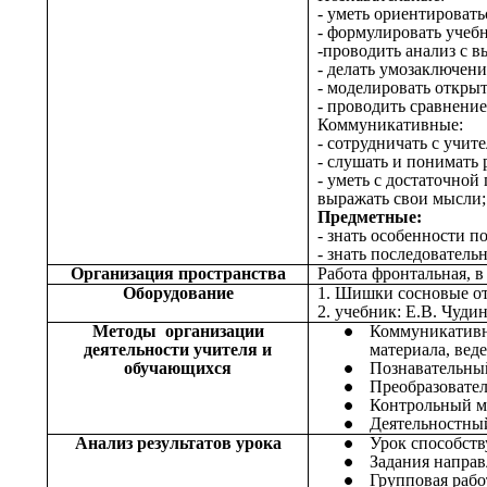
- уметь ориентировать
- формулировать учебн
-проводить анализ с 
- делать умозаключен
- моделировать открыт
- проводить сравнение
Коммуникативные:
- сотрудничать с учит
- слушать и понимать 
- уметь с достаточной
выражать свои мысли;
Предметные:
- знать особенности п
- знать последователь
Организация пространства
Работа фронтальная, 
Оборудование
1. Шишки сосновые отк
2. учебник: Е.В. Чудин
Методы организации
Коммуникативн
деятельности учителя и
материала, вед
обучающихся
Познавательный
Преобразовате
Контрольный ме
Деятельностный
Анализ результатов урока
Урок способств
Задания направ
Групповая рабо