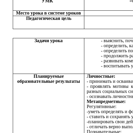
УМК
«
Место урока в системе уроков
Педагогическая цель
Задачи урока
- выяснить, по
- определить, 
- определить п
- продолжить р
- развивать к
- воспитывать 
Планируемые
Личностные:
образовательные результаты
- принимать и осваив
- проявлять мотивы 
разных социальных си
- осознавать личност
Метапредметные:
Регулятивные:
-уметь определять и ф
- ставить и сохранять 
-планировать свои дей
- отличать верно выпо
Познавательные: