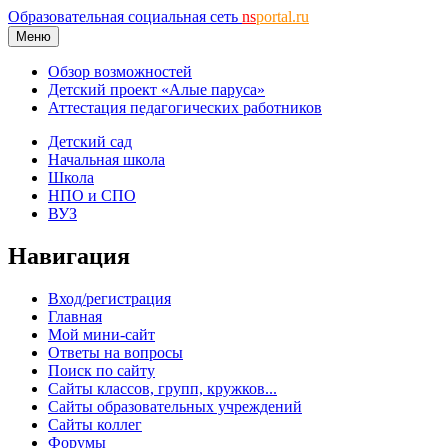
Образовательная социальная сеть
ns
portal.ru
Меню
Обзор возможностей
Детский проект «Алые паруса»
Аттестация педагогических работников
Детский сад
Начальная школа
Школа
НПО и СПО
ВУЗ
Навигация
Вход/регистрация
Главная
Мой мини-сайт
Ответы на вопросы
Поиск по сайту
Сайты классов, групп, кружков...
Сайты образовательных учреждений
Сайты коллег
Форумы