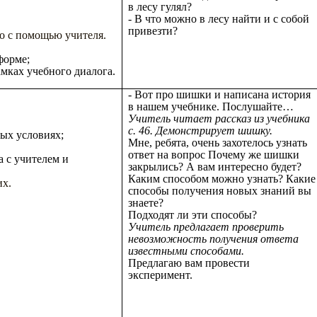
в лесу гулял?
- В что можно в лесу найти и с собой
привезти?
го с помощью учителя.
форме;
мках учебного диалога.
- Вот про шишки и написана история
в нашем учебнике. Послушайте…
Учитель читает рассказ из учебника
с. 46. Демонстрирует шишку.
ых условиях;
Мне, ребята, очень захотелось узнать
ответ на вопрос Почему же шишки
а с учителем и
закрылись? А вам интересно будет?
Каким способом можно узнать? Какие
их.
способы получения новых знаний вы
знаете?
Подходят ли эти способы?
Учитель предлагает проверить
невозможность получения ответа
известными способами.
Предлагаю вам провести
эксперимент.