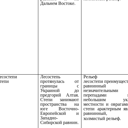
Дальнем Востоке.
есостепи
Лесостепь
Рельеф
тепи
протянулась от
лесостепи преимущес
границы с
равнинны
Украиной до
незначительными
предгорий Алтая.
перепадами вы
Степи занимают
небольшим укл
пространства на
местности и оврагам
юге Восточно-
степи арактерным яв
Европейской и
равнинный, с
Западно-
холмистый рельеф.
Сибирской равнин.