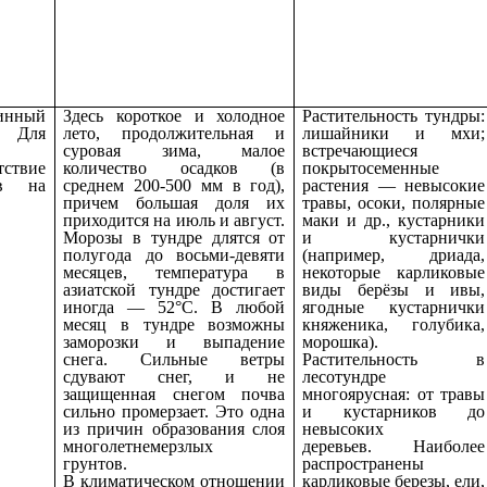
инный
Здесь короткое и холодное
Растительность тундры:
. Для
лето, продолжительная и
лишайники и мхи;
суровая зима, малое
встречающиеся
ствие
количество осадков (в
покрытосеменные
ов на
среднем 200-500 мм в год),
растения — невысокие
причем большая доля их
травы, осоки, полярные
приходится на июль и август.
маки и др., кустарники
Морозы в тундре длятся от
и кустарнички
полугода до восьми-девяти
(например, дриада,
месяцев, температура в
некоторые карликовые
азиатской тундре достигает
виды берёзы и ивы,
иногда — 52°С. В любой
ягодные кустарнички
месяц в тундре возможны
княженика, голубика,
заморозки и выпадение
морошка).
снега. Сильные ветры
Растительность в
сдувают снег, и не
лесотундре
защищенная снегом почва
многоярусная: от травы
сильно промерзает. Это одна
и кустарников до
из причин образования слоя
невысоких
многолетнемерзлых
деревьев. Наиболее
грунтов.
распространены
В климатическом отношении
карликовые березы, ели,