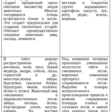
создает прекрасный ореол
местами в открытом
обитания множеству видов
грунте выращивают:
животных. Многие
картофель, капусту, лук,
гнездящиеся птицы
репу, редис, зелень,
встречаются ближе к весне.
морковь.
Это создает предпосылки для
создания охотничьих угодий.
Обитают преимущественно
северные животные: заяц,
лисица, лемминги.
В тайге широко
Под влиянием человека
распространены рысь,
произошло уменьшение
росомаха, волк, лиса, бурый
лесистости тайги и
медведь, выдра, соболь, ласка,
смешанных лесов,
горностай и др.;
коренные изменения
многочисленны зайцы,
претерпел состав
бурозубки, грызуны: бобры,
сохранившихся лесов.
бурундуки, мыши, полёвки,
Вырубка и пожары
белки и летяги. Животный мир
антропогенного
смешанных и
происхождения привели к
широколиственных лесов:
резкому сокращению
зайцы, лисицы, белки,
площади еловых и
благородные олени, косули,
сосновых лесов, к замене
кабаны. На востоке
этих ценных типов леса