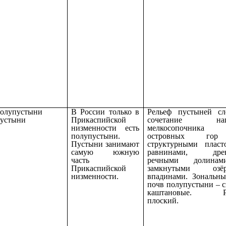
олупустыни
В России только в
Рельеф пустыней сл
устыни
Прикаспийской
сочетание наго
низменности есть
мелкосопочни
полупустыни.
островных го
Пустыни занимают
структурными пласт
самую южную
равнинами, дре
часть
речными долина
Прикаспийской
замкнутыми озё
низменности.
впадинами. Зональн
почв полупустыни – с
каштановые. Ре
плоский.