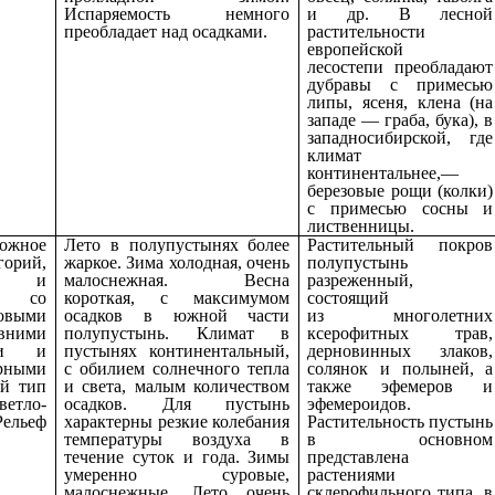
Испаряемость немного
и др. В лесной
преобладает над осадками.
растительности
европейской
лесостепи преобладают
дубравы с примесью
липы, ясеня, клена (на
западе — граба, бука), в
западносибирской, где
климат
континентальнее,—
березовые рощи (колки)
с примесью сосны и
лиственницы.
ожное
Лето в полупустынях более
Растительный покров
рий,
жаркое. Зима холодная, очень
полупустынь
ка и
малоснежная. Весна
разреженный,
р со
короткая, с максимумом
состоящий
овыми
осадков в южной части
из многолетних
вними
полупустынь. Климат в
ксерофитных трав,
ми и
пустынях континентальный,
дерновинных злаков,
рными
с обилием солнечного тепла
солянок и полыней, а
ый тип
и света, малым количеством
также эфемеров и
ветло-
осадков. Для пустынь
эфемероидов.
льеф
характерны резкие колебания
Растительность пустынь
температуры воздуха в
в основном
течение суток и года. Зимы
представлена
умеренно суровые,
растениями
малоснежные. Лето очень
склерофильного типа, в