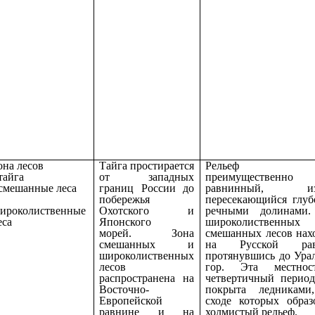
она лесов
Тайга простирается
Рельеф та
 тайга
от западных
преимущественно
 смешанные леса
границ России до
равнинный, изр
побережья
пересекающийся глу
ироколиственные
Охотского и
речными долинами.
еса
Японского
широколиственн
морей. Зона
смешанных лесов нах
смешанных и
на Русской рав
широколиственных
протянувшись до Ура
лесов
гор. Эта местно
распространена на
четвертичный перио
Восточно-
покрыта ледниками
Европейской
сходе которых образ
равнине и на
холмистый рельеф.