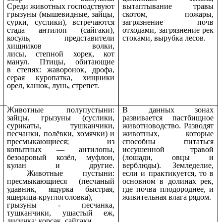
Среди животных господствуют
вытаптывание травы
грызуны (мышевидные, зайцы,
скотом, пожары,
сурки, суслики), встречаются
загрязнение почв
стада антилоп (сайгаки),
отходами, загрязнение рек
косуль, представители
стоками, вырубка лесов.
хищников волки,
лисы, степной хорек, кот
манул. Птицы, обитающие
в степях: жаворонок, дрофа,
серая куропатка, хищники
орел, канюк, лунь, стрепет.
Ж
ивотные полупустыни:
В данных зонах
зайцы, грызуны (суслики,
развивается пастбищное
сурикаты, тушканчики,
животноводство. Разводят
песчанки, полёвки, хомячки) и
животных, которые
пресмыкающиеся; из
способны питаться
копытных — антилопы,
иссушенной травой
безоаровый козёл, муфлон,
(лошади, овцы и
кулан и другие.
верблюды). Земледелие,
Животные пустыни:
если и практикуется, то в
пресмыкающиеся (песчаный
основном в долинах рек,
удавник, ящурка быстрая,
где почва плодороднее, и
ящерица-круглоголовка),
живительная влага рядом.
грызуны - песчанка,
тушканчики, ушастый еж,
лисичка; корсак, сайгаки.