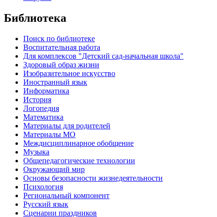
Библиотека
Поиск по библиотеке
Воспитательная работа
Для комплексов "Детский сад-начальная школа"
Здоровый образ жизни
Изобразительное искусство
Иностранный язык
Информатика
История
Логопедия
Математика
Материалы для родителей
Материалы МО
Междисциплинарное обобщение
Музыка
Общепедагогические технологии
Окружающий мир
Основы безопасности жизнедеятельности
Психология
Региональный компонент
Русский язык
Сценарии праздников