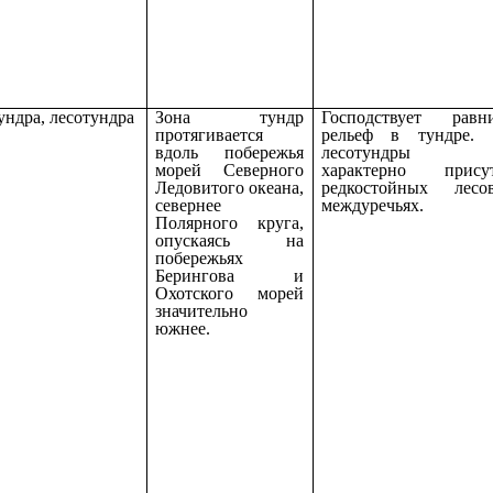
ундра, лесотундра
Зона тундр
Господствует равн
протягивается
рельеф в тундре
вдоль побережья
лесотундры
морей Северного
характерно присут
Ледовитого океана,
редкостойных лес
севернее
междуречьях.
Полярного круга,
опускаясь на
побережьях
Берингова и
Охотского морей
значительно
южнее.