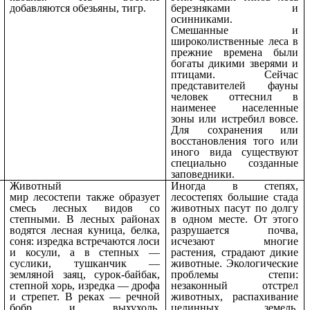
добавляются обезьяны, тигр.
березняками и
осинниками.
Смешанные и
широколиственные леса в
прежние времена были
богаты
дикими зверями
и
птицами. Сейчас
представителей фауны
человек оттеснил в
наименее населенные
зоны или истребил вовсе.
Для сохранения или
восстановления того или
иного вида существуют
специально созданные
заповедники.
Животный
Иногда в степях,
мир лесостепи также образует
лесостепях большие стада
смесь лесных видов со
животных пасут по долгу
степными. В лесных районах
в одном месте. От этого
водятся лесная куница, белка,
разрушается почва,
соня: изредка встречаются лоси
исчезают многие
и косули, а в степных —
растения, страдают дикие
суслики, тушканчик —
животные. Экологические
земляной заяц, сурок-байбак,
проблемы степи:
степной хорь, изредка — дрофа
незаконный отстрел
и стрепет. В реках — речной
животных, распахивание
бобр и выхухоль.
целинных земель,