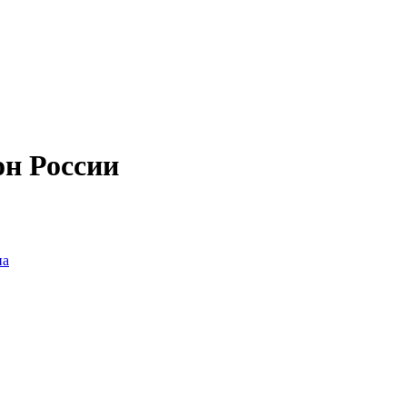
он России
на