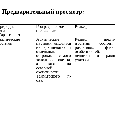
Предварительный просмотр:
риродная
Географическое
Рельеф
она
положение
арактеристика
рктические
Арктические
Рельеф арктиче
устыни
пустыни находятся
пустыни состои
на архипелагах и
различных физич
отдельных
особенностей: 
островах самого
ледники и равн
холодного океана,
участки.
а также на
северной
оконечности
Таймырского п-
ова.