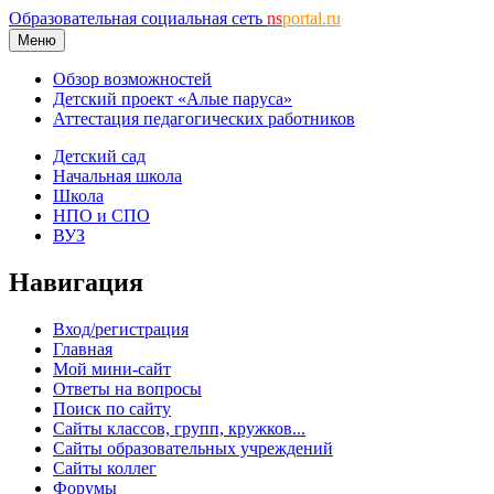
Образовательная социальная сеть
ns
portal.ru
Меню
Обзор возможностей
Детский проект «Алые паруса»
Аттестация педагогических работников
Детский сад
Начальная школа
Школа
НПО и СПО
ВУЗ
Навигация
Вход/регистрация
Главная
Мой мини-сайт
Ответы на вопросы
Поиск по сайту
Сайты классов, групп, кружков...
Сайты образовательных учреждений
Сайты коллег
Форумы