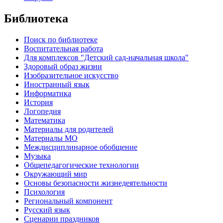
Библиотека
Поиск по библиотеке
Воспитательная работа
Для комплексов "Детский сад-начальная школа"
Здоровый образ жизни
Изобразительное искусство
Иностранный язык
Информатика
История
Логопедия
Математика
Материалы для родителей
Материалы МО
Междисциплинарное обобщение
Музыка
Общепедагогические технологии
Окружающий мир
Основы безопасности жизнедеятельности
Психология
Региональный компонент
Русский язык
Сценарии праздников