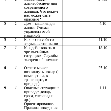
жизнеобеспече-ния
современного
жилища. Что вокруг
нас может быть
опасным?
5
1
Дом – машина для
4.10
жилья. Учимся
управлять этой
машиной
5
1
Как вести себя со
11.10
злоумышленниками
7
1
Как действовать в
18.10
чрезвычайных
ситуациях. Службы
экстренной помощи.
8
1
Отчего может
25.10
возникнуть пожар (в
помещении, в
транспорте, в
природе)
9
1
Опасные ситуации в
1.11
природе: дождь,
гроза, снегопад и
др.).
Ориентирование.
Правила поведения