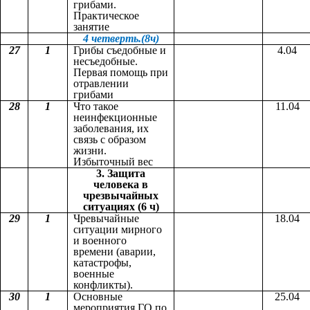
грибами.
Практическое
занятие
4 четверть.(8ч)
27
1
Грибы съедобные и
4.04
несъедобные.
Первая помощь при
отравлении
грибами
28
1
Что такое
11.04
неинфекционные
заболевания, их
связь с образом
жизни.
Избыточный вес
3. Защита
человека в
чрезвычайных
ситуациях (6 ч)
29
1
Чревычайные
18.04
ситуации мирного
и военного
времени (аварии,
катастрофы,
военные
конфликты).
30
1
Основные
25.04
мероприятия ГО по