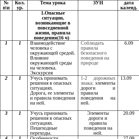
№
Кол.
Тема урока
ЗУН
дата
п\п
ур.
календ.
1.Опасные
ситуации,
возникающие в
повседневной
жизни, правила
поведения(16 ч)
1
1
Взаимодействие
Соблюдать
6.09
человека с
правила
окружающей средой.
безопасного
Влияние
поведения на
окружающей среды
природе
на человека.
Экскурсия
2
1
Учусь принимать
1-2 дорожных
13.09
решения в опасных
знака;
элементы
ситуациях.
дороги и
Дорога, ее элементы
правила
и правила поведения
поведения на
на ней.
ней.
3
1
Учусь принимать
Элементы
20.09
решения в опасных
дороги и
ситуациях.
правила
Пешеходные
поведения на
переходы.
ней.
4
1
Особенности
27.09