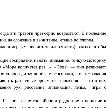
огда эти тревоги чрезмерно возрастают. В последние
ка на сложение и вычитание, чтение по слогам.
апример, умение читать или считать); важнее, чтобы
щие восприятие, память, внимание, тонкую моторику
па «Море волнуется раз...», «Сова» — они развивают
но «проследить» дорожку персонажа, а также задания
сравнить различные предметы и явления — что в них
ения рук: рисование, аппликация, лепка, игры с
 Главное, ваше спокойное и радостное отношение к
 интерес к окружающему миру и отсутствие страха у