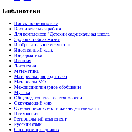
Библиотека
Поиск по библиотеке
Воспитательная работа
Для комплексов "Детский сад-начальная школа"
Здоровый образ жизни
Изобразительное искусство
Иностранный язык
Информатика
История
Логопедия
Математика
Материалы для родителей
Материалы МО
Междисциплинарное обобщение
Музыка
Общепедагогические технологии
Окружающий мир
Основы безопасности жизнедеятельности
Психология
Региональный компонент
Русский язык
Сценарии праздников