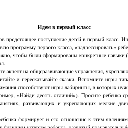
Идем в первый класс
в предстоящее поступление детей в первый класс. Ин
сю программу первого класса, «надрессировать» ребен
ажно, чтобы были сформированы конкретные навыки (н
ал.
йте акцент на общеразвивающие упражнения, укрепляю
читайте и пересказывайте сказки. Вспомните игры ти
имания способствуют игры-лабиринты, в которых нуж
ример, «Найди десять отличий»). Просите ребенка 
анятиях, развивающих и укрепляющих мелкие движ
ебенка формирует и его отношение к этим явлениям.
к будущим успехам ребенка, развитый познавательный