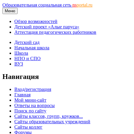
Образовательная социальная сеть
ns
portal.ru
Меню
Обзор возможностей
Детский проект «Алые паруса»
Аттестация педагогических работников
Детский сад
Начальная школа
Школа
НПО и СПО
ВУЗ
Навигация
Вход/регистрация
Главная
Мой мини-сайт
Ответы на вопросы
Поиск по сайту
Сайты классов, групп, кружков...
Сайты образовательных учреждений
Сайты коллег
Форумы