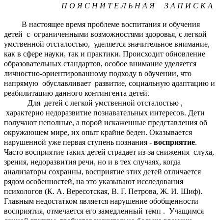
П О Я С Н И Т Е Л Ь Н А Я З А П И С К А
В настоящее время проблеме воспитания и обучения
детей c ограниченными возможностями здоровья, с легкой
умственной отсталостью, уделяется значительное внимание,
как в сфере науки, так и практики. Происходит обновление
образовательных стандартов, особое внимание уделяется
личностно-ориентированному подходу в обучении, что
напрямую обуславливает развитие, социальную адаптацию и
реабилитацию данного контингента детей.
Для детей с легкой умственной отсталостью ,
характерно недоразвитие познавательных интересов. Дети
получают неполные, а порой искаженные представления об
окружающем мире, их опыт крайне беден. Оказывается
нарушенной уже первая ступень познания -
восприятие
.
Часто восприятие таких детей страдает из-за снижения слуха,
зрения, недоразвития речи, но и в тех случаях, когда
анализаторы сохранны, восприятие этих детей отличается
рядом особенностей, на это указывают исследования
психологов (К. А. Вересотская, В. Г. Петрова, Ж. И. Шиф).
Главным недостатком является нарушение обобщенности
восприятия, отмечается его замедленный темп . Учащимся