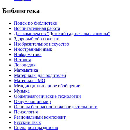
Библиотека
Поиск по библиотеке
Воспитательная работа
Для комплексов "Детский сад-начальная школа"
Здоровый образ жизни
Изобразительное искусство
Иностранный язык
Информатика
История
Логопедия
Математика
Материалы для родителей
Материалы МО
Междисциплинарное обобщение
Музыка
Общепедагогические технологии
Окружающий мир
Основы безопасности жизнедеятельности
Психология
Региональный компонент
Русский язык
Сценарии праздников