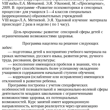
VIII вида»Л.А. Метиевой. Э.Я. Удаловой, М.:«Просвещение»,
2009.
В программе «Развитие психомоторики и сенсорных
процессов» для учащихся 1—4 классов специальных
(коррекционных) образовательных учреждений
VIII вида»Л.А. Метиевой. Э.Я. Удаловой
изучение материала
происходит 2 раза в неделю ( по 1 часу).
Цель программы:
развитие сенсорной сферы детей с
ограниченными возможностями здоровья.
Программа нацелена на решение следующих
задач
:
— подготовка детей к восприятию учебного материала на
уроках математики, русского языка, развития речи, ручного
труда, рисования, физкультуры;
— восполнение имеющихся пробелов в знаниях, что в
итоге будет способствовать более успешному овладению
учащимися содержанием начальной ступени обучения;
— коррекция (ослабление или исправление) имеющихся
отклонений в развитии ребенка.
Программа построена с учетом специфических
особенностей познавательной и эмоционально-волевой сферы
деятельности младших школьников с ограниченными
возможностями здоровья, их потенциальных
возможностей. Курс занятий имеет коррекционную
направленность, которая реализуется через организацию