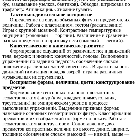
бус, завязывание узелков, бантиков). Обводка, штриховка по
трафарету. Аппликация. Сгибание бумаги.
Тактильно-двигательное восприятие
Определение на ощупь объемных фигур и предметов, их
величины. Работа с пластилином, тестом (раскатывание).
Игры с крупной мозаикой. Контрастные температурные
ощущения (холодный — горячий). Различение и сравнение
разных предметов по признаку веса (тяжелый — легкий).
Кинестетическое и кинетическое развитие
Формирование ощущений от различных поз и движений
тела, верхних и нижних конечностей, головы. Выполнение
упражнений по заданию педагога, обозначение словом
положения различных частей своего тела. Выразительность
движений (имитация повадок зверей, игра на различных
музыкальных инструментах).
Восприятие формы, величины, цвета; конструирование
предметов
Формирование сенсорных эталонов плоскостных
геометрических фигур (круг, квадрат, прямоугольник,
треугольник) на эмпирическом уровне в процессе
выполнения упражнений. Выделение признака формы;
называние основных геометрических фигур. Классификация
предметов и их изображений по форме по показу. Работа с
геометрическим конструктором. Сопоставление двух
предметов контрастных величин по высоте, длине, ширине,
толщине; обозначение словом (высокий — низкий, выше —