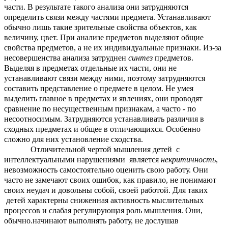
части. В результате такого анализа они затрудняются
определить связи между частями предмета. Устанавливают
обычно лишь такие зрительные свойства объектов, как
величину, цвет. При анализе предметов выделяют общие
свойства предметов, а не их индивидуальные признаки. Из-за
несовершенства анализа затруднен
синтез
предметов.
Выделяя в предметах отдельные их части, они не
устанавливают связи между ними, поэтому затрудняются
составить представление о предмете в целом. Не умея
выделить главное в предметах и явлениях, они проводят
сравнение по несущественным признакам, а часто - по
несоотносимым. Затрудняются устанавливать различия в
сходных предметах и общее в отличающихся. Особенно
сложно для них установление сходства.
Отличительной чертой мышления детей c
интеллектуальными нарушениями является
некритичность
,
невозможность самостоятельно оценить свою работу. Они
часто не замечают своих ошибок, как правило, не понимают
своих неудач и довольны собой, своей работой. Для таких
детей характерны сниженная активность мыслительных
процессов и слабая регулирующая роль мышления. Они,
обычно.начинают выполнять работу, не дослушав