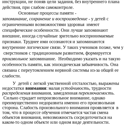
инструкции, не поняв цели задания, без внутреннего плана
действия, при слабом самоконтроле.
Основные процессы памяти -
запоминание,
сохранение и воспроизведение
- у детей с
ограниченными возможностями здоровья имеют
специфические особенности. Они лучше запоминают
внешние, иногда случайные зрительно воспринимаемые
признаки. Труднее ими осознаются и запоминаются
внутренние логические связи. У таких учеников позже, чем у
сверстников с традиционным развитием, формируется
произвольное
запоминание. Необходимо указать и на такую
особенность памяти, как эпизодическая забывчивость. Она
связана с переутомлением нервной системы из-за общей ее
слабости.
У детей с легкой умственной отсталостью, выражены
недостатки
внимания
: малая
устойчивость
, трудности
распределения
внимания, замедленная
переключаемость
.
Сильно страдает непроизвольное внимание, однако
преимущественно недоразвита именно его произвольная
сторона. Слабость произвольного внимания проявляется в
том, что в процессе обучения отмечается частая смена
объектов внимания, невозможность сосредоточиться на
каком-то одном объекте или одном виде деятельности.