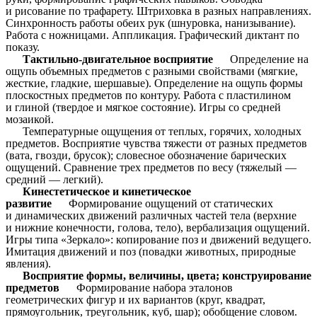
и рисование по трафарету. Штриховка в разных направлениях.
Синхронность работы обеих рук (шнуровка, нанизывание).
Работа с ножницами. Аппликация. Графический диктант по
показу.
Тактильно-двигательное восприятие
Определение на
ощупь объемных предметов с разными свойствами (мягкие,
жесткие, гладкие, шершавые). Определение на ощупь формы
плоскостных предметов по контуру. Работа с пластилином
и глиной (твердое и мягкое состояние). Игры со средней
мозаикой.
Температурные ощущения от теплых, горячих, холодных
предметов. Восприятие чувства тяжести от разных предметов
(вата, гвозди, брусок); словесное обозначение барических
ощущений. Сравнение трех предметов по весу (тяжелый —
средний — легкий).
Кинестетическое и кинетическое
развитие
Формирование ощущений от статических
и динамических движений различных частей тела (верхние
и нижние конечности, голова, тело), вербализация ощущений.
Игры типа «Зеркало»: копирование поз и движений ведущего.
Имитация движений и поз (повадки животных, природные
явления).
Восприятие формы, величины, цвета; конструирование
предметов
Формирование набора эталонов
геометрических фигур и их вариантов (круг, квадрат,
прямоугольник, треугольник, куб, шар); обобщение словом.