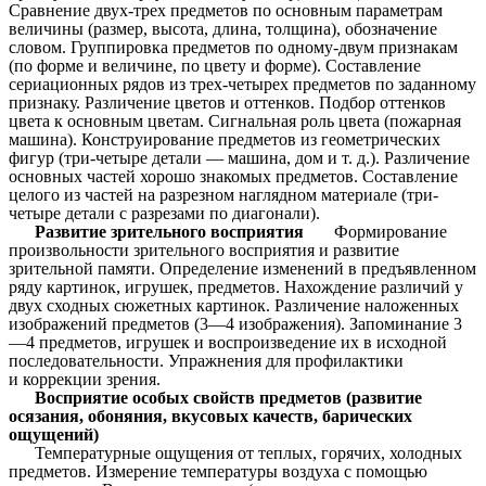
Сравнение двух-трех предметов по основным параметрам
величины (размер, высота, длина, толщина), обозначение
словом. Группировка предметов по одному-двум признакам
(по форме и величине, по цвету и форме). Составление
сериационных рядов из трех-четырех предметов по заданному
признаку. Различение цветов и оттенков. Подбор оттенков
цвета к основным цветам. Сигнальная роль цвета (пожарная
машина). Конструирование предметов из геометрических
фигур (три-четыре детали — машина, дом и т. д.). Различение
основных частей хорошо знакомых предметов. Составление
целого из частей на разрезном наглядном материале (три-
четыре детали с разрезами по диагонали).
Развитие зрительного восприятия
Формирование
произвольности зрительного восприятия и развитие
зрительной памяти. Определение изменений в предъявленном
ряду картинок, игрушек, предметов. Нахождение различий у
двух сходных сюжетных картинок. Различение наложенных
изображений предметов (3—4 изображения). Запоминание 3
—4 предметов, игрушек и воспроизведение их в исходной
последовательности. Упражнения для профилактики
и коррекции зрения.
Восприятие особых свойств предметов (развитие
осязания, обоняния, вкусовых качеств, барических
ощущений)
Температурные ощущения от теплых, горячих, холодных
предметов. Измерение температуры воздуха с помощью