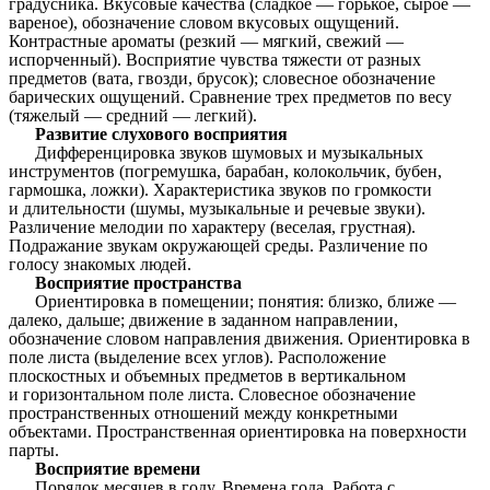
градусника. Вкусовые качества (сладкое — горькое, сырое —
вареное), обозначение словом вкусовых ощущений.
Контрастные ароматы (резкий — мягкий, свежий —
испорченный). Восприятие чувства тяжести от разных
предметов (вата, гвозди, брусок); словесное обозначение
барических ощущений. Сравнение трех предметов по весу
(тяжелый — средний — легкий).
Развитие слухового восприятия
Дифференцировка звуков шумовых и музыкальных
инструментов (погремушка, барабан, колокольчик, бубен,
гармошка, ложки). Характеристика звуков по громкости
и длительности (шумы, музыкальные и речевые звуки).
Различение мелодии по характеру (веселая, грустная).
Подражание звукам окружающей среды. Различение по
голосу знакомых людей.
Восприятие пространства
Ориентировка в помещении; понятия: близко, ближе —
далеко, дальше; движение в заданном направлении,
обозначение словом направления движения. Ориентировка в
поле листа (выделение всех углов). Расположение
плоскостных и объемных предметов в вертикальном
и горизонтальном поле листа. Словесное обозначение
пространственных отношений между конкретными
объектами. Пространственная ориентировка на поверхности
парты.
Восприятие времени
Порядок месяцев в году. Времена года. Работа с