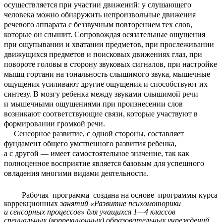
осуществляется при участии движений: у слушающего
человека можно обнаружить непроизвольные движения
речевого аппарата с беззвучным повторением тех слов,
которые он слышит. Сопровождая осязательные ощущения
при ощупывании и хватании предметов, при прослеживании
движущихся предметов и поисковых движениях глаз, при
повороте головы в сторону звуковых сигналов, при настройке
мышц гортани на тональность слышимого звука, мышечные
ощущения усиливают другие ощущения и способствуют их
синтезу. В мозгу ребенка между звуками слышимой речи
и мышечными ощущениями при произнесении слов
возникают соответствующие связи, которые участвуют в
формировании громкой речи.
Сенсорное развитие, с одной стороны, составляет
фундамент общего умственного развития ребенка,
а с другой — имеет самостоятельное значение, так как
полноценное восприятие является базовым для успешного
овладения многими видами деятельности.
Рабочая программа создана на основе программы курса
коррекционных
занятий
«Развитие психомоторики
и сенсорных процессов» для учащихся 1—4 классов
специальных (коррекционных) образовательных учреждений