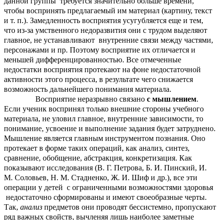
данной группы требуется значительно больше времени,
чтобы воспринять предлагаемый им материал (картину, текст
и т. п.). Замедленность восприятия усугубляется еще и тем,
что из-за умственного недоразвития они с трудом выделяют
главное, не устанавливают внутренние связи между частями,
персонажами и пр. Поэтому восприятие их отличается и
меньшей дифференцированностью. Все отмеченные
недостатки восприятия протекают на фоне недостаточной
активности этого процесса, в результате чего снижается
возможность дальнейшего понимания материала.
Восприятие неразрывно связано
с мышлением
.
Если ученик воспринял только внешние стороны учебного
материала, не уловил главное, внутренние зависимости, то
понимание, усвоение и выполнение задания будет затруднено.
Мышление является главным инструментом познания. Оно
протекает в форме таких операций, как анализ, синтез,
сравнение, обобщение, абстракция, конкретизация. Как
показывают исследования (В. Г. Петрова, Б. И. Пинский, И.
М. Соловьев, Н. М. Стадненко, Ж. И. Шиф и др.), все эти
операции у детей c ограниченными возможностями здоровья
недостаточно сформированы и имеют своеобразные черты.
Так,
анализ
предметов они проводят бессистемно, пропускают
ряд важных свойств, вычленяя лишь наиболее заметные