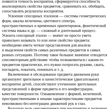
появится точность восприятия, сформируется способность
анализировать свойства предметов, сравнивать их, обобщать,
сопоставлять результаты восприятия.
Усвоение сенсорных эталонов — системы геометрических
форм, шкалы величины, цветового спектра,
пространственных и временных ориентировок, фонетической
системы языка и др. — сложный и длительный процесс.
Усвоить сенсорный эталон — значит не просто уметь
правильно называть то или иное свойство предмета:
необходимо иметь четкие представления для анализа
и выделения свойств самых различных предметов в самых
разных ситуациях. Поэтому такое большое значение отводится
сенсомоторным действиям: чтобы познакомиться с каким-то
предметом практически, его нужно потрогать руками, сжать,
погладить, покатать, понюхать и т. д.
Включенные в обследование предмета движения руки
организуют зрительное и кинестетическое (двигательное)
восприятие детей, способствуют уточнению зрительных
представлений о форме предмета и его конфигурации,
качестве поверхности. Ознакомление с формой, величиной,
пространственными и иными характеристиками предметов
невозможно без интеграции движений рук и глаз.
Ведущую роль сенсомоторики при восприятии и познании