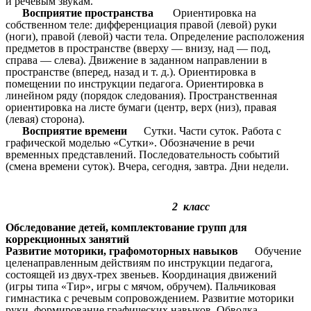
и речевым звукам.
Восприятие пространства
Ориентировка на
собственном теле: дифференциация правой (левой) руки
(ноги), правой (левой) части тела. Определение расположения
предметов в пространстве (вверху — внизу, над — под,
справа — слева). Движение в заданном направлении в
пространстве (вперед, назад и т. д.). Ориентировка в
помещении по инструкции педагога. Ориентировка в
линейном ряду (порядок следования). Пространственная
ориентировка на листе бумаги (центр, верх (низ), правая
(левая) сторона).
Восприятие времени
Сутки. Части суток. Работа с
графической моделью «Сутки». Обозначение в речи
временных представлений. Последовательность событий
(смена времени суток). Вчера, сегодня, завтра. Дни недели.
2 класс
Обследование детей, комплектование групп для
коррекционных занятий
Развитие моторики, графомоторных навыков
Обучение
целенаправленным действиям по инструкции педагога,
состоящей из двух-трех звеньев. Координация движений
(игры типа «Тир», игры с мячом, обручем). Пальчиковая
гимнастика с речевым сопровождением. Развитие моторики
руки, формирование графических навыков. Обводка