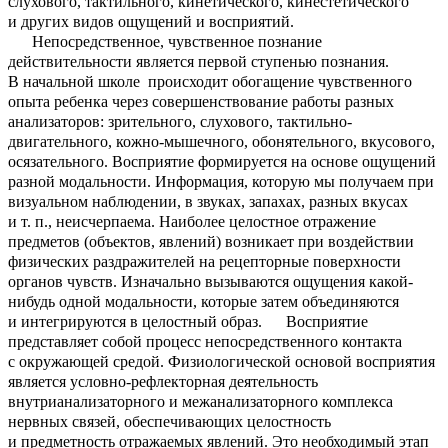
слухового, тактильного, кинетического, кинестетического
и других видов ощущений и восприятий.
Непосредственное, чувственное познание
действительности является первой ступенью познания.
В начальной школе происходит обогащение чувственного
опыта ребенка через совершенствование работы разных
анализаторов: зрительного, слухового, тактильно-
двигательного, кожно-мышечного, обонятельного, вкусового,
осязательного. Восприятие формируется на основе ощущений
разной модальности. Информация, которую мы получаем при
визуальном наблюдении, в звуках, запахах, разных вкусах
и т. п., неисчерпаема. Наиболее целостное отражение
предметов (объектов, явлений) возникает при воздействии
физических раздражителей на рецепторные поверхности
органов чувств. Изначально вызываются ощущения какой-
нибудь одной модальности, которые затем объединяются
и интегрируются в целостный образ. Восприятие
представляет собой процесс непосредственного контакта
с окружающей средой. Физиологической основой восприятия
является условно-рефлекторная деятельность
внутрианализаторного и межанализаторного комплекса
нервных связей, обеспечивающих целостность
и предметность отражаемых явлений. Это необходимый этап