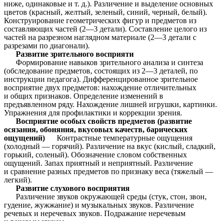
ниже, одинаковые и т. д.). Различение и выделение основных
цветов (красный, желтый, зеленый, синий, черный, белый).
Конструирование геометрических фигур и предметов из
составляющих частей (2—3 детали). Составление целого из
частей на разрезном наглядном материале (2—3 детали с
разрезами по диагонали).
Развитие зрительного восприяти
Формирование навыков зрительного анализа и синтеза
(обследование предметов, состоящих из 2—3 деталей, по
инструкции педагога). Дифференцированное зрительное
восприятие двух предметов: нахождение отличительных
и общих признаков. Определение изменений в
предъявленном ряду. Нахождение лишней игрушки, картинки.
Упражнения для профилактики и коррекции зрения.
Восприятие особых свойств предметов (развитие
осязания, обоняния, вкусовых качеств, барических
ощущений)
Контрастные температурные ощущения
(холодный — горячий). Различение на вкус (кислый, сладкий,
горький, соленый). Обозначение словом собственных
ощущений. Запах приятный и неприятный. Различение
и сравнение разных предметов по признаку веса (тяжелый —
легкий).
Развитие слухового восприятия
Различение звуков окружающей среды (стук, стон, звон,
гудение, жужжание) и музыкальных звуков. Различение
речевых и неречевых звуков. Подражание неречевым