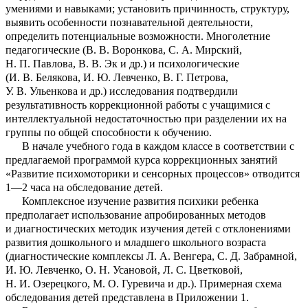
умениями и навыками; установить причинность, структуру,
выявить особенности познавательной деятельности,
определить потенциальные возможности. Многолетние
педагогические (В. В. Воронкова, С. А. Мирский,
Н. П. Павлова, В. В. Эк и др.) и психологические
(И. В. Белякова, И. Ю. Левченко, В. Г. Петрова,
У. В. Ульенкова и др.) исследования подтвердили
результативность коррекционной работы с учащимися с
интеллектуальной недостаточностью при разделении их на
группы по общей способности к обучению.
В начале учебного года в каждом классе в соответствии с
предлагаемой программой курса коррекционных занятий
«Развитие психомоторики и сенсорных процессов» отводится
1—2 часа на обследование детей.
Комплексное изучение развития психики ребенка
предполагает использование апробированных методов
и диагностических методик изучения детей с отклонениями
развития дошкольного и младшего школьного возраста
(диагностические комплексы Л. А. Венгера, С. Д. Забрамной,
И. Ю. Левченко, О. Н. Усановой, Л. С. Цветковой,
Н. И. Озерецкого, М. О. Гуревича и др.). Примерная схема
обследования детей представлена в Приложении 1.