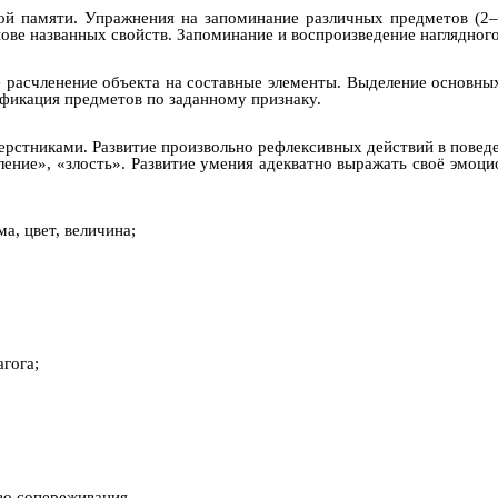
ьной памяти. Упражнения на запоминание различных предметов (2
ове названных свойств. Запоминание и воспроизведение наглядног
расчленение объекта на составные элементы. Выделение основных
фикация предметов по заданному признаку.
ерстниками. Развитие произвольно рефлексивных действий в повед
вление», «злость». Развитие умения адекватно выражать своё эмоц
а, цвет, величина;
гога;
во сопереживания.