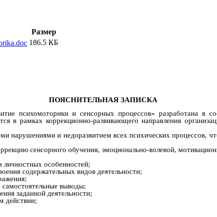
Размер
186.5 КБ
rika.doc
ПОЯСНИТЕЛЬНАЯ ЗАПИСКА
звитие психомоторики и сенсорных процессов» разработана в 
тся в рамках коррекционно-развивающего направления организац
ми нарушениями и недоразвитием всех психических процессов, что
 коррекцию сенсорного обучения, эмоционально-волевой, мотивацион
и личностных особенностей;
воения содержательных видов деятельности;
ражения;
е самостоятельные выводы;
ения заданной деятельности;
м действии;