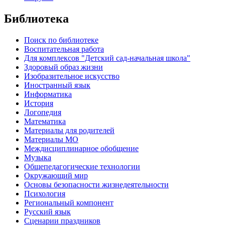
Библиотека
Поиск по библиотеке
Воспитательная работа
Для комплексов "Детский сад-начальная школа"
Здоровый образ жизни
Изобразительное искусство
Иностранный язык
Информатика
История
Логопедия
Математика
Материалы для родителей
Материалы МО
Междисциплинарное обобщение
Музыка
Общепедагогические технологии
Окружающий мир
Основы безопасности жизнедеятельности
Психология
Региональный компонент
Русский язык
Сценарии праздников