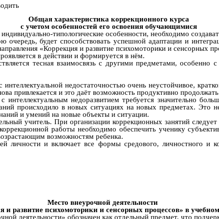
водить
Общая характеристика коррекционного курса
с учетом особенностей его освоения обучающимися
, индивидуально-типологические особенности, необходимо создават
ю очередь, будет способствовать успешной адаптации и интегра
направления «Коррекция и развитие психомоторики и сенсорных пр
роявляется в действии и формируется в нём.
ствляется тесная взаимосвязь с другими предметами, особенно 
й с интеллектуальной недостаточностью очень неустойчивое, крат
ова привлекается и это даёт возможность продуктивно продолжать
с интеллектуальным недоразвитием требуется значительно больш
даний происходило в новых ситуациях на новых предметах. Это н
наний и умений на новые объекты и ситуации.
льный учитель. При организации коррекционных занятий следует 
 коррекционной работы необходимо обеспечить ученику субъекти
 возрастающим возможностям ребенка.
ей личности и включает все формы средового, личностного и к
Место внеурочной деятельности
я и развитие психомоторики и сенсорных процессов» в учебно
ной деятельности» обозначен как отдельный предмет, что подчерки