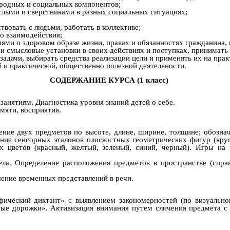
иродных и социальных компонентов;
ослыми и сверстниками в разных социальных ситуациях;
твовать с людьми, работать в коллективе;
о взаимодействия;
ниями о здоровом образе жизни, правах и обязанностях гражданина
и смысловые установки в своих действиях и поступках, принимать
 задачи, выбирать средства реализации цели и применять их на прак
ой и практической, общественно полезной деятельности.
СОДЕРЖАНИЕ КУРСА
(1 класс)
анятиям. Диагностика уровня знаний детей о себе.
мяти, восприятия.
ние двух предметов по высоте, длине, ширине, толщине; обознач
е сенсорных эталонов плоскостных геометрических фигур (круг,
х цветов (красный, желтый, зеленый, синий, черный). Игры на
ела. Определение расположения предметов в пространстве (справа
чение временных представлений в речи.
фический диктант» с выявлением закономерностей (по визуально
нные дорожки». Активизация внимания путем сличения предмета с