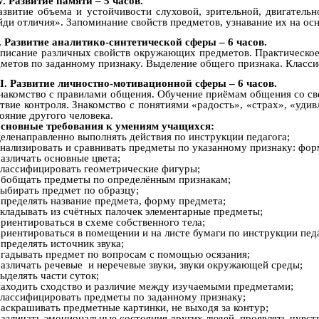
V. Развитие памяти – 5 часов.
азвитие объема и устойчивости слуховой, зрительной, двигател
ди отличия». Запоминание свойств предметов, узнавание их на осн
. Развитие аналитико-синтетической сферы – 6 часов.
писание различных свойств окружающих предметов. Практическое 
метов по заданному признаку. Выделение общего признака. Класси
I. Развитие личностно-мотивационной сферы – 6 часов.
накомство с правилами общения. Обучение приёмам общения со св
твие контроля. Знакомство с понятиями «радость», «страх», «уди
ояние другого человека.
сновные требования к умениям учащихся:
еленаправленно выполнять действия по инструкции педагога;
нализировать и сравнивать предметы по указанному признаку: форм
азличать основные цвета;
лассифицировать геометрические фигуры;
бобщать предметы по определённым признакам;
ыбирать предмет по образцу;
пределять название предмета, форму предмета;
кладывать из счётных палочек элементарные предметы;
риентироваться в схеме собственного тела;
риентироваться в помещении и на листе бумаги по инструкции педа
пределять источник звука;
гадывать предмет по вопросам с помощью осязания;
азличать речевые и неречевые звуки, звуки окружающей среды;
ыделять части суток;
аходить сходство и различие между изучаемыми предметами;
лассифицировать предметы по заданному признаку;
аскрашивать предметные картинки, не выходя за контур;
азличать эмоциональные состояния других людей, проявлять чувст