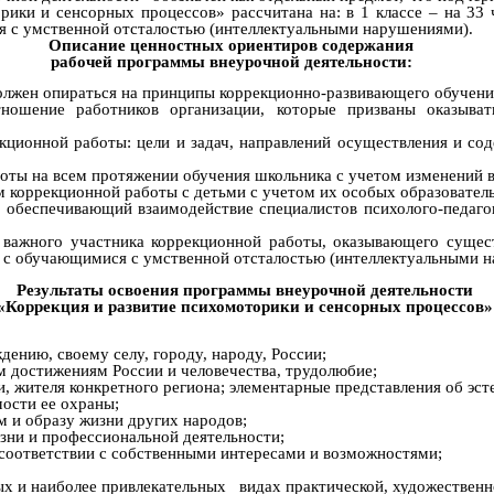
ки и сенсорных процессов» рассчитана на: в 1 классе – на 33 час
я с умственной отсталостью (интеллектуальными нарушениями).
Описание ценностных ориентиров содержания
рабочей программы внеурочной деятельности:
олжен опираться на принципы коррекционно-развивающего обучени
тношение работников организации, которые призваны оказыв
кционной работы: цели и задач, направлений осуществления и со
ты на всем протяжении обучения школьника с учетом изменений в
м коррекционной работы с детьми с учетом их особых образовател
, обеспечивающий взаимодействие специалистов психолого-педаго
 важного участника коррекционной работы, оказывающего сущест
ы с обучающимися с умственной отсталостью (интеллектуальными 
Результаты освоения программы внеурочной деятельности
«Коррекция и развитие психомоторики и сенсорных процессов»
дению, своему селу, городу, народу, России;
вым достижениям России и человечества, трудолюбие;
ии, жителя конкретного региона; элементарные представления об э
ости ее охраны;
м и образу жизни других народов;
изни и профессиональной деятельности;
 соответствии с собственными интересами и возможностями;
ых и наиболее привлекательных видах практической, художественн