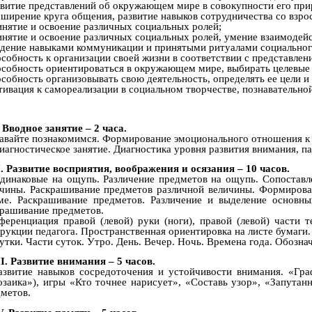
звитие представлений об окружающем мире в совокупности его пр
сширение круга общения, развитие навыков сотрудничества со взр
инятие и освоение различных социальных ролей;
инятие и освоение различных социальных ролей, умение взаимодейс
адение навыками коммуникации и принятыми ритуалами социальног
особность к организации своей жизни в соответствии с представле
особность ориентироваться в окружающем мире, выбирать целевые 
особность организовывать свою деятельность, определять ее цели и
тивация к самореализации в социальном творчестве, познавательн
. Вводное занятие – 2 часа.
авайте познакомимся. Формирование эмоционального отношения к з
иагностическое занятие. Диагностика уровня развития внимания, па
I. Развитие восприятия, воображения и осязания – 10 часов.
динаковые на ощупь. Различение предметов на ощупь. Сопоставле
чины. Раскрашивание предметов различной величины. Формировани
ме. Раскрашивание предметов. Различение и выделение основны
рашивание предметов.
еренциация правой (левой) руки (ноги), правой (левой) части т
рукции педагога. Пространственная ориентировка на листе бумаги.
утки. Части суток. Утро. День. Вечер. Ночь. Времена года. Обозна
II. Развитие внимания – 5 часов.
азвитие навыков сосредоточения и устойчивости внимания. «Гра
заика»), игры «Кто точнее нарисует», «Составь узор», «Запута
метов.