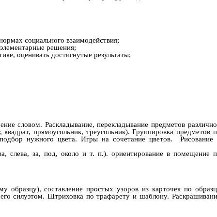
, нормах социального взаимодействия;
 элементарные решения;
тике, оценивать достигнутые результаты;
ение словом. Раскладывание, перекладывание предметов различн
 квадрат, прямоугольник, треугольник). Группировка предметов 
 подбор нужного цвета. Игры на сочетание цветов. Рисование 
, слева, за, под, около и т. п.). ориентирование в помещение 
му образцу), составление простых узоров из карточек по образ
 его силуэтом. Штриховка по трафарету и шаблону. Раскрашиван