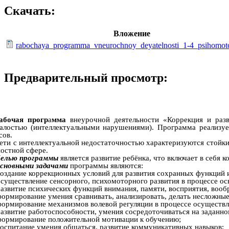
Скачать:
Вложение
rabochaya_programma_vneurochnoy_deyatelnosti_1-4_psihomoto
Предварительный просмотр:
абочая прогр
а
мма
внеурочной деятельности «Коррекция и ра
талостью (интеллектуальными нарушениями). Программа реализуе
сов.
ети с интеллектуальной недостаточностью характеризуются стойки
остной сфере.
елью программы
является развитие ребёнка, что включает в себя
сновными задачами
программы являются:
оздание коррекционных условий для развития сохранных функций 
существление сенсорного, психомоторного развития в процессе ос
азвитие психических функций внимания, памяти, восприятия, вооб
ормирование умения сравнивать, анализировать, делать несложны
ормирование механизмов волевой регуляции в процессе осуществл
азвитие работоспособности, умения сосредоточиваться на заданно
ормирование положительной мотивации к обучению;
оспитание умения общаться, развитие коммуникативных навыков;