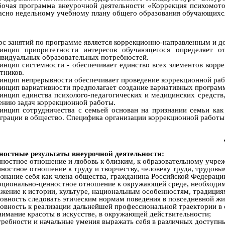
бочая программа внеурочной деятельности «Коррекция психомотори
асно недельному учебному плану общего образования обучающихс
рс занятий по программе является коррекционно-направленным и д
инцип приоритетности интересов обучающегося определяет о
видуальных образовательных потребностей.
инцип системности - обеспечивает единство всех элементов корре
стников.
инцип непрерывности обеспечивает проведение коррекционной рабо
инцип вариативности предполагает создание вариативных програм
инцип единства психолого-педагогических и медицинских средств
нию задач коррекционной работы.
инцип сотрудничества с семьей основан на признании семьи как
грации в общество. Специфика организации коррекционной работ
ностные результаты внеурочной деятельности:
нностное отношение и любовь к близким, к образовательному учреж
нностное отношение к труду и творчеству, человеку труда, трудо
ознание себя как члена общества, гражданина Российской Федерац
оционально-ценностное отношение к окружающей среде, необходим
ажение к истории, культуре, национальным особенностям, традиция
товность следовать этическим нормам поведения в повседневной ж
товность к реализации дальнейшей профессиональной траектории в
нимание красоты в искусстве, в окружающей действительности;
требности и начальные умения выражать себя в различных доступн