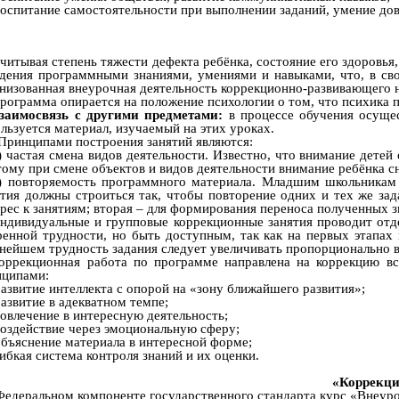
оспитание самостоятельности при выполнении заданий, умение до
читывая степень тяжести дефекта ребёнка, состояние его здоровья
дения программными знаниями, умениями и навыками, что, в сво
низованная внеурочная деятельность коррекционно-развивающего 
рограмма опирается на положение психологии о том, что психика п
заимосвязь с другими предметами:
в процессе обучения осуще
льзуется материал, изучаемый на этих уроках.
ринципами построения занятий являются:
) частая смена видов деятельности. Известно, что внимание дете
ому при смене объектов и видов деятельности внимание ребёнка сн
) повторяемость программного материала. Младшим школьникам 
тия должны строиться так, чтобы повторение одних и тех же за
рес к занятиям; вторая – для формирования переноса полученных з
ндивидуальные и групповые коррекционные занятия проводит отде
енной трудности, но быть доступным, так как на первых этапах
нейшем трудность задания следует увеличивать пропорционально
оррекционная работа по программе направлена на коррекцию вс
нципами:
азвитие интеллекта с опорой на «зону ближайшего развития»;
азвитие в адекватном темпе;
овлечение в интересную деятельность;
оздействие через эмоциональную сферу;
бъяснение материала в интересной форме;
ибкая система контроля знаний и их оценки.
«Коррекци
Федеральном компоненте государственного стандарта курс «Внеуроч