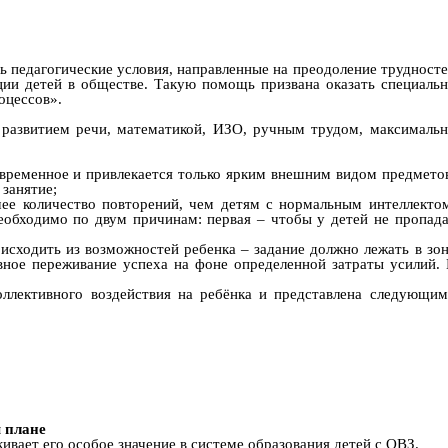
ь педагогические условия, направленные на преодоление трудност
ции детей в обществе. Такую помощь призвана оказать специаль
оцессов».
с развитием речи, математикой, ИЗО, ручным трудом, максималь
ковременное и привлекается только ярким внешним видом предмето
 занятие;
ее количество повторений, чем детям с нормальным интеллекто
еобходимо по двум причинам: первая – чтобы у детей не пропад
исходить из возможностей ребенка – задание должно лежать в зо
вное переживание успеха на фоне определенной затраты усилий.
оллективного воздействия на ребёнка и представлена следующи
м плане
вает его особое значение в системе образования детей с ОВЗ.