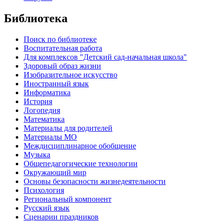
Библиотека
Поиск по библиотеке
Воспитательная работа
Для комплексов "Детский сад-начальная школа"
Здоровый образ жизни
Изобразительное искусство
Иностранный язык
Информатика
История
Логопедия
Математика
Материалы для родителей
Материалы МО
Междисциплинарное обобщение
Музыка
Общепедагогические технологии
Окружающий мир
Основы безопасности жизнедеятельности
Психология
Региональный компонент
Русский язык
Сценарии праздников