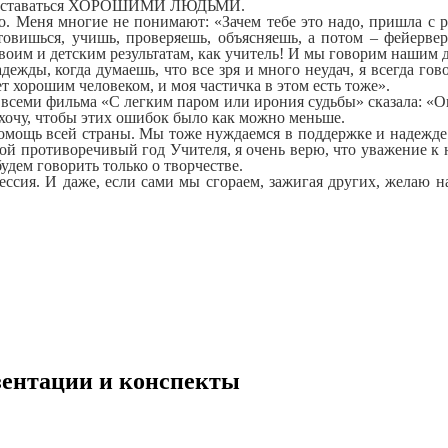
лжны оставаться ХОРОШИМИ ЛЮДЬМИ.
о. Меня многие не понимают: «Зачем тебе это надо, пришла с 
товишься, учишь, проверяешь, объясняешь, а потом – фейерверк
я своим и детским результатам, как учитель! И мы говорим наши
дежды, когда думаешь, что все зря и много неудач, я всегда го
нет хорошим человеком, и моя частичка в этом есть тоже».
всеми фильма «С легким паром или ирония судьбы» сказала: «Ош
ь хочу, чтобы этих ошибок было как можно меньше.
помощь всей страны. Мы тоже нуждаемся в поддержке и надежде.
такой противоречивый год Учителя, я очень верю, что уважение к
удем говорить только о творчестве.
фессия. И даже, если сами мы сгораем, зажигая других, желаю 
езентации и конспекты