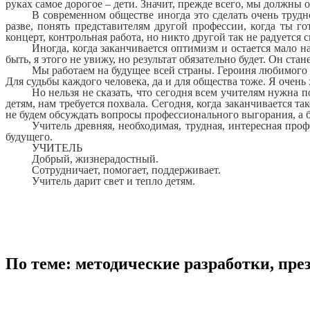
руках самое дорогое – дети. Значит, прежде всего, мы до
В современном обществе иногда это сделать очень трудн
разве, понять представителям другой профессии, когда ты го
концерт, контрольная работа, но никто другой так не радуетс
Иногда, когда заканчивается оптимизм и остается мало на
быть, я этого не увижу, но результат обязательно будет. Он ста
Мы работаем на будущее всей страны. Героиня любимого 
Для судьбы каждого человека, да и для общества тоже. Я очен
Но нельзя не сказать, что сегодня всем учителям нужна 
детям, нам требуется похвала. Сегодня, когда заканчивается 
не будем обсуждать вопросы профессионального выгорания, а б
Учитель древняя, необходимая, трудная, интересная про
будущего.
УЧИТЕЛЬ
Добрый, жизнерадостный.
Сотрудничает, помогает, поддерживает.
Учитель дарит свет и тепло детям.
По теме: методические разработки, пр