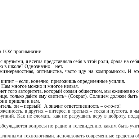
ов ГОУ прогимназии
с друзьями, я всегда представляла себя в этой роли, брала на се
аю в школе? Однозначно – нет.
жизнерадостная, оптимистка, часто иду на компромиссы. И эт
т, кипит – если, конечно, приложишь определенные усилия.
. Нам многое можно и многое нельзя.
ет того авторитета, который создан обществом, мы ежедневно со
це, только дайте ему светить» (Сократ). Солнцем должен быть и
 они пришли к нам.
тель, он – первый! А значит ответственность – о-го-го!
оженность, в других – интерес, в третьих – тоска и пустота, в 
рупкий. Как не сломать, как не разрушить веру в доброту, по
обсуждаются вопросы по радио и телевидению, каким быть учит
зличными технологиями, использовать современные средства обу