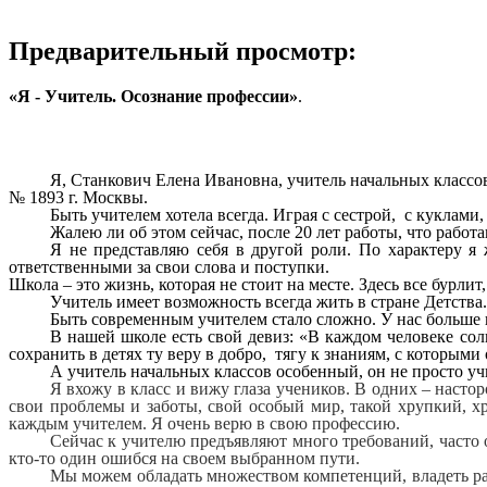
Предварительный просмотр:
«Я - Учитель. Осознание профессии»
.
Я, Станкович Елена Ивановна, учитель начальных класс
№ 1893 г. Москвы.
Быть учителем хотела всегда. Играя с сестрой, с куклами, 
Жалею ли об этом сейчас, после 20 лет работы, что работ
Я не представляю себя в другой роли. По характеру я 
ответственными за свои слова и поступки.
Школа – это жизнь, которая не стоит на месте. Здесь все бурли
Учитель имеет возможность всегда жить в стране Детства
Быть современным учителем стало сложно. У нас больше н
В нашей школе есть свой девиз: «В каждом человеке солн
сохранить в детях ту веру в добро, тягу к знаниям, с которыми
А учитель начальных классов особенный, он не просто учи
Я вхожу в класс и вижу глаза учеников. В одних – настор
свои проблемы и заботы, свой особый мир, такой хрупкий, х
каждым учителем. Я очень верю в свою профессию.
Сейчас к учителю предъявляют много требований, часто 
кто-то один ошибся на своем выбранном пути.
Мы можем обладать множеством компетенций, владеть ра