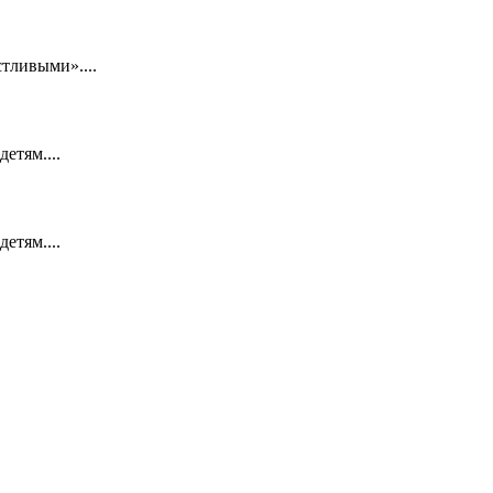
тливыми»....
етям....
етям....