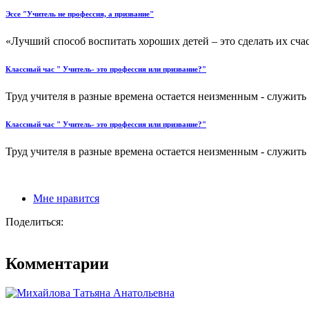
Эссе "Учитель не профессия, а призвание"
«Лучший способ воспитать хороших детей – это сделать их счас
Классный час " Учитель- это профессия или призвание?"
Труд учителя в разные времена остается неизменным - служить д
Классный час " Учитель- это профессия или призвание?"
Труд учителя в разные времена остается неизменным - служить д
Мне нравится
Поделиться:
Комментарии