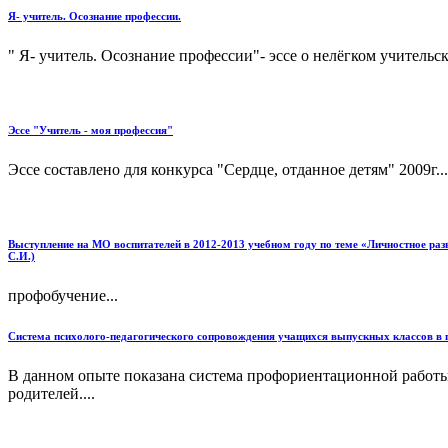
Я- учитель. Осознание профессии.
" Я- учитель. Осознание профессии"- эссе о нелёгком учительс
Эссе "Учитель - моя профессия"
Эссе составлено для конкурса "Сердце, отданное детям" 2009г...
Выступление на МО воспитателей в 2012-2013 учебном году по теме «Личностное ра
С.И.)
профобучение...
Система психолого-педагогического сопровождения учащихся выпускных классов в 
В данном опыте показана система профориентационной работы
родителей....