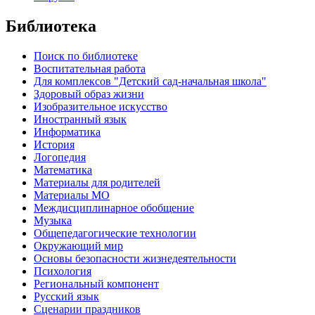
Библиотека
Поиск по библиотеке
Воспитательная работа
Для комплексов "Детский сад-начальная школа"
Здоровый образ жизни
Изобразительное искусство
Иностранный язык
Информатика
История
Логопедия
Математика
Материалы для родителей
Материалы МО
Междисциплинарное обобщение
Музыка
Общепедагогические технологии
Окружающий мир
Основы безопасности жизнедеятельности
Психология
Региональный компонент
Русский язык
Сценарии праздников