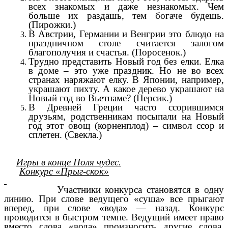
всех знакомых и даже незнакомых. Чем
больше их раздашь, тем богаче будешь.
(Пирожки.)
В Австрии, Германии и Венгрии это блюдо на
праздничном столе считается залогом
благополучия и счастья. (Поросенок.)
Трудно представить Новый год без елки. Елка
в доме – это уже праздник. Но не во всех
странах наряжают елку. В Японии, например,
украшают пихту. А какое дерево украшают на
Новый год во Вьетнаме? (Персик.)
В Древней Греции часто ссорившимся
друзьям, родственникам посыпали на Новый
год этот овощ (корненплод) – символ ссор и
сплетен. (Свекла.)
Игры в конце Поля чудес.
Конкурс «Прыг-скок»
Участники конкурса становятся в одну
линию. При слове ведущего «суша» все прыгают
вперед, при слове «вода» — назад. Конкурс
проводится в быстром темпе. Ведущий имеет право
вместо слова «вода» произносить другие слова,