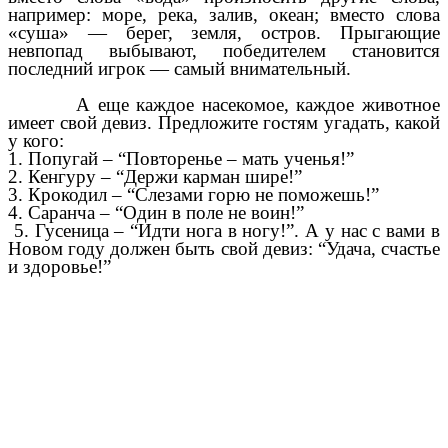
например: море, река, залив, океан; вместо слова
«суша» — берег, земля, остров. Прыгающие
невпопад выбывают, победителем становится
последний игрок — самый внимательный.
А еще каждое насекомое, каждое животное
имеет свой девиз. Предложите гостям угадать, какой
у кого:
1. Попугай – “Повторенье – мать ученья!”
2. Кенгуру – “Держи карман шире!”
3. Крокодил – “Слезами горю не поможешь!”
4. Саранча – “Один в поле не воин!”
5. Гусеница – “Идти нога в ногу!”. А у нас с вами в
Новом году должен быть свой девиз: “Удача, счастье
и здоровье!”