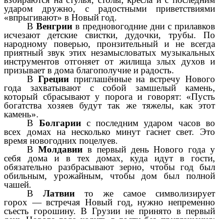
ударом дружно, с радостными приветствиями
«впрыгивают» в Новый год.
В
Венгрии
в предновогодние дни с прилавков
исчезают детские свистки, дудочки, трубы. По
народному поверью, пронзительный и не всегда
приятный звук этих незамысловатых музыкальных
инструментов отгоняет от жилища злых духов и
призывает в дома благополучие и радость.
В
Греции
приглашённые на встречу Нового
года захватывают с собой замшелый камень,
который сбрасывают у порога и говорят: «Пусть
богатства хозяев будут так же тяжелы, как этот
камень».
В
Болгарии
с последним ударом часов во
всех домах на несколько минут гаснет свет. Это
время новогодних поцелуев.
В
Молдавии
в первый день Нового года у
себя дома и в тех домах, куда идут в гости,
обязательно разбрасывают зерно, чтобы год был
обильным, урожайным, чтобы дом был полной
чашей.
В
Латвии
то же самое символизирует
горох — встречая Новый год, нужно непременно
съесть горошину. В Грузии не принято в первый