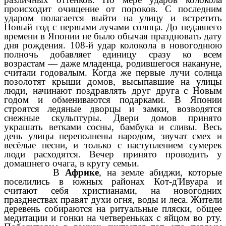
происходит очищение от пороков. С последним
ударом полагается выйти на улицу и встретить
Новый год с первыми лучами солнца. До недавнего
времени в Японии не было обычая праздновать дату
дня рождения. 108-й удар колокола в новогоднюю
полночь добавляет единицу сразу ко всем
возрастам — даже младенца, родившегося накануне,
считали годовалым. Когда же первые лучи солнца
позолотят крыши домов, высыпавшие на улицы
люди, начинают поздравлять друг друга с Новым
годом и обмениваются подарками. В Японии
строятся ледяные дворцы и замки, возводятся
снежные скульптуры. Двери домов принято
украшать ветками сосны, бамбука и сливы. Весь
день улицы переполнены народом, звучат смех и
весёлые песни, и только с наступлением сумерек
люди расходятся. Вечер принято проводить у
домашнего очага, в кругу семьи.
В
Африке
, на земле абиджи, которые
поселились в южных районах Кот-д'Ивуара и
считают себя христианами, на новогодних
празднествах правят духи огня, воды и леса. Жители
деревень собираются на ритуальные пляски, общее
медитации и гонки на четвереньках с яйцом во рту.