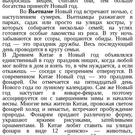
выбросишь вещей, считают они, тем больше
богатства принесёт Новый год.
Во
Вьетнаме
Новый год встречают ночью, с
наступлением сумерек. Вьетнамцы разжигают в
парках, садах или просто на улицах костры, у
которых собирается несколько семей; на углях
готовятся особые лакомства из риса. В эту ночь
забываются все ссоры, прощаются обиды. Новый
год — это праздник дружбы. Весь последующий
день проводится в кругу семьи.
В Древнем Китае в Новый год объявлялся
единственный в году праздник нищих, когда любой
мог войти в дом и взять то, в чём нуждается, а если
откажешь — соседи с презрением отвернутся. В
современном Китае Новый год — это праздник
фонарей. Он отмечается на пятнадцатый день
Нового года по лунному календарю. Сам же Новый
год наступает в январе-феврале, поэтому
ассоциируется он с завершением зимы и началом
весны. Многие века жители Китая, провожая светом
фонарей холод и ненастье, встречают пробуждение
природы. Фонарям придают различную форму,
украшают яркими рисунками, затейливыми
орнаментами. В Китае любят ставить на улицах
фонари в виде 12 «шенсяо» — животных,