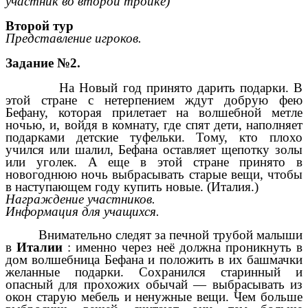
участник во второй тройке)
Второй тур
Представление игроков.
Задание №2.
На Новый год принято дарить подарки. В
этой стране с нетерпением ждут добрую фею
Бефану, которая прилетает на волшебной метле
ночью, и, войдя в комнату, где спят дети, наполняет
подарками детские туфельки. Тому, кто плохо
учился или шалил, Бефана оставляет щепотку золы
или уголек. А еще в этой стране принято в
новогоднюю ночь выбрасывать старые вещи, чтобы
в наступающем году купить новые. (Италия.)
Награждение участников.
Информация для учащихся.
Внимательно следят за печной трубой малыши
в
Италии
: именно через неё должна проникнуть в
дом волшебница Бефана и положить в их башмачки
желанные подарки. Сохранился старинный и
опасный для прохожих обычай — выбрасывать из
окон старую мебель и ненужные вещи. Чем больше