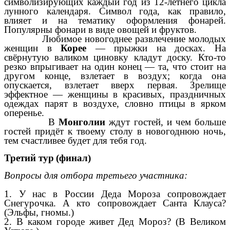
символизирующих каждый год из 12-летнего цикла
лунного календаря. Символ года, как правило,
влияет и на тематику оформления фонарей.
Популярны фонари в виде овощей и фруктов.
Любимое новогоднее развлечение молодых
женщин в
Корее
— прыжки на досках. На
свёрнутую валиком циновку кладут доску. Кто-то
резко впрыгивает на один конец — та, что стоит на
другом конце, взлетает в воздух; когда она
опускается, взлетает вверх первая. Зрелище
эффектное — женщины в красивых, праздничных
одеждах парят в воздухе, словно птицы в ярком
оперенье.
В
Монголии
ждут гостей, и чем больше
гостей придёт к твоему столу в новогоднюю ночь,
тем счастливее будет для тебя год.
Третий тур
(финал)
Вопросы для отбора третьего участника:
1. У нас в России Деда Мороза сопровождает
Снегурочка. А кто сопровождает Санта Клауса?
(Эльфы, гномы.)
2. В каком городе живет Дед Мороз? (В Великом