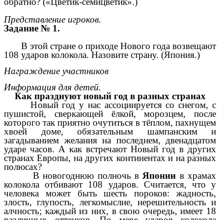
обратно? («Цветик-семицветик».)
Представление игроков.
Задание № 1.
В этой стране о приходе Нового года возвещают
108 ударов колокола. Назовите страну. (Япония.)
Награждение участников
Информация для детей.
Как празднуют новый год в разных странах
Новый год у нас ассоциируется со снегом, с
пушистой, сверкающей ёлкой, морозцем, после
которого так приятно очутиться в тёплом, пахнущем
хвоей доме, обязательным шампанским и
загадыванием желания на последнем, двенадцатом
ударе часов. А как встречают Новый год в других
странах Европы, на других континентах и на разных
полюсах?
В новогоднюю полночь в
Японии
в храмах
колокола отбивают 108 ударов. Считается, что у
человека может быть шесть пороков: жадность,
злость, глупость, легкомыслие, нерешительность и
алчность; каждый из них, в свою очередь, имеет 18
различных оттенков. По мере ударов колокола