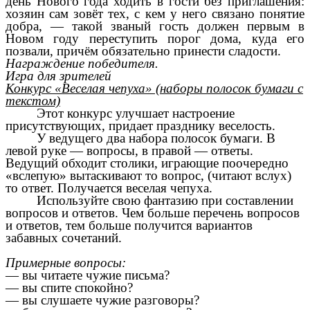
день Нового года ходить в гости без приглашения:
хозяин сам зовёт тех, с кем у него связано понятие
добра, — такой званый гость должен первым в
Новом году переступить порог дома, куда его
позвали, причём обязательно принести сладости.
Награждение победителя.
Игра для зрителей
Конкурс «Веселая чепуха» (наборы полосок бумаги с
текстом)
Этот конкурс улучшает настроение
присутствующих, придает празднику веселость.
У ведущего два набора полосок бумаги. В
левой руке — вопросы, в правой — ответы.
Ведущий обходит столики, играющие поочередно
«вслепую» вытаскивают то вопрос, (читают вслух)
то ответ. Получается веселая чепуха.
Используйте свою фантазию при составлении
вопросов и ответов. Чем больше перечень вопросов
и ответов, тем больше получится вариантов
забавных сочетаний.
Примерные вопросы:
— вы читаете чужие письма?
— вы спите спокойно?
— вы слушаете чужие разговоры?