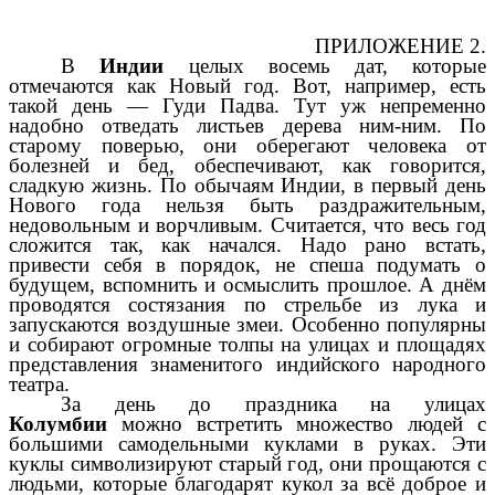
ПРИЛОЖЕНИЕ 2.
В
Индии
целых восемь дат, которые
отмечаются как Новый год. Вот, например, есть
такой день — Гуди Падва. Тут уж непременно
надобно отведать листьев дерева ним-ним. По
старому поверью, они оберегают человека от
болезней и бед, обеспечивают, как говорится,
сладкую жизнь. По обычаям Индии, в первый день
Нового года нельзя быть раздражительным,
недовольным и ворчливым. Считается, что весь год
сложится так, как начался. Надо рано встать,
привести себя в порядок, не спеша подумать о
будущем, вспомнить и осмыслить прошлое. А днём
проводятся состязания по стрельбе из лука и
запускаются воздушные змеи. Особенно популярны
и собирают огромные толпы на улицах и площадях
представления знаменитого индийского народного
театра.
За день до праздника на улицах
Колумбии
можно встретить множество людей с
большими самодельными куклами в руках. Эти
куклы символизируют старый год, они прощаются с
людьми, которые благодарят кукол за всё доброе и