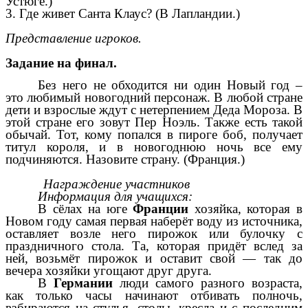
Устюге.)
3. Где живет Санта Клаус? (В Лапландии.)
Представление игроков.
Задание на финал.
Без него не обходится ни один Новый год –
это любимый новогодний персонаж. В любой стране
дети и взрослые ждут с нетерпением Деда Мороза. В
этой стране его зовут Пер Ноэль. Также есть такой
обычай. Тот, кому попался в пироге боб, получает
титул короля, и в новогоднюю ночь все ему
подчиняются. Назовите страну. (Франция.)
Награждение участников
Информация для учащихся:
В сёлах на юге
Франции
хозяйка, которая в
Новом году самая первая наберёт воду из источника,
оставляет возле него пирожок или булочку с
праздничного стола. Та, которая придёт вслед за
ней, возьмёт пирожок и оставит свой — так до
вечера хозяйки угощают друг друга.
В
Германии
люди самого разного возраста,
как только часы начинают отбивать полночь,
взбираются на стулья, столы, кресла и с последним