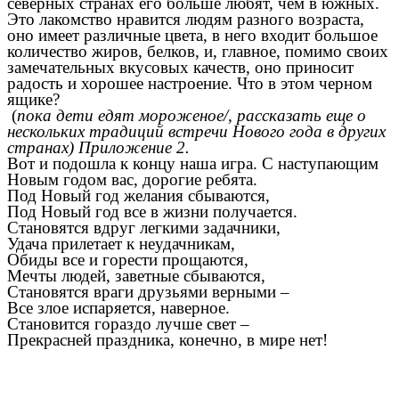
северных странах его больше любят, чем в южных.
Это лакомство нравится людям разного возраста,
оно имеет различные цвета, в него входит большое
количество жиров, белков, и, главное, помимо своих
замечательных вкусовых качеств, оно приносит
радость и хорошее настроение. Что в этом черном
ящике?
(
пока дети едят мороженое/, рассказать еще о
нескольких традиций встречи Нового года в других
странах) Приложение 2.
Вот и подошла к концу наша игра. С наступающим
Новым годом вас, дорогие ребята.
Под Новый год желания сбываются,
Под Новый год все в жизни получается.
Становятся вдруг легкими задачники,
Удача прилетает к неудачникам,
Обиды все и горести прощаются,
Мечты людей, заветные сбываются,
Становятся враги друзьями верными –
Все злое испаряется, наверное.
Становится гораздо лучше свет –
Прекрасней праздника, конечно, в мире нет!