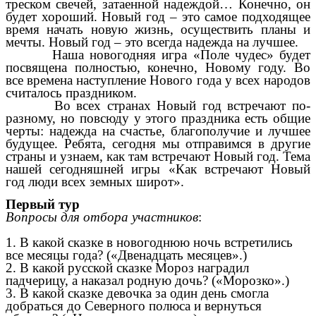
треском свечей, затаенной надеждой… Конечно, он
будет хороший. Новый год – это самое подходящее
время начать новую жизнь, осуществить планы и
мечты. Новый год – это всегда надежда на лучшее.
Наша новогодняя игра «Поле чудес» будет
посвящена полностью, конечно, Новому году. Во
все времена наступление Нового года у всех народов
считалось праздником.
Во всех странах Новый год встречают по-
разному, но повсюду у этого праздника есть общие
черты: надежда на счастье, благополучие и лучшее
будущее. Ребята, сегодня мы отправимся в другие
страны и узнаем, как там встречают Новый год. Тема
нашей сегодняшней игры «Как встречают Новый
год люди всех земных широт».
Первый тур
Вопросы для отбора участников
:
1. В какой сказке в новогоднюю ночь встретились
все месяцы года? («Двенадцать месяцев».)
2. В какой русской сказке Мороз наградил
падчерицу, а наказал родную дочь? («Морозко».)
3. В какой сказке девочка за один день смогла
добраться до Северного полюса и вернуться