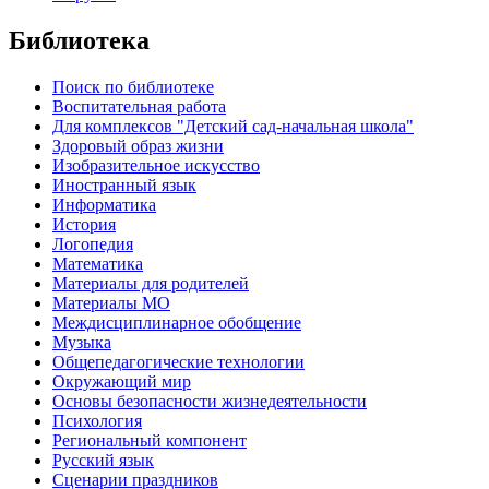
Библиотека
Поиск по библиотеке
Воспитательная работа
Для комплексов "Детский сад-начальная школа"
Здоровый образ жизни
Изобразительное искусство
Иностранный язык
Информатика
История
Логопедия
Математика
Материалы для родителей
Материалы МО
Междисциплинарное обобщение
Музыка
Общепедагогические технологии
Окружающий мир
Основы безопасности жизнедеятельности
Психология
Региональный компонент
Русский язык
Сценарии праздников