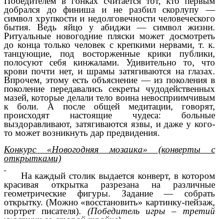
Победителем в гонках считается тот, кто первым
добрался до финиша и не разбил скорлупу —
символ хрупкости и недолговечности человеческого
бытия. Ведь яйцо у абиджи — символ жизни.
Ритуальные новогодние пляски может досмотреть
до конца только человек с крепкими нервами, т. к.
танцующие, под восторженные крики публики,
полосуют себя кинжалами. Удивительно то, что
крови почти нет, и шрамы затягиваются на глазах.
Впрочем, этому есть объяснение — из поколения в
поколение передавались секреты чудодейственных
мазей, которые делали тело воина невосприимчивым
к боли. А после общей медитации, говорят,
происходят настоящие чудеса: больные
выздоравливают, затягиваются язвы, и даже у кого-
то может возникнуть дар предвидения.
Конкурс «Новогодняя мозаика» (конверты с
открытками)
На каждый столик выдается конверт, в котором
красивая открытка разрезана на различные
геометрические фигуры. Задание — собрать
открытку. (Можно «восстановить» картинку-пейзаж,
портрет писателя).
(Победитель игры – третий