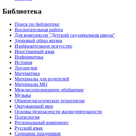
Библиотека
Поиск по библиотеке
Воспитательная работа
Для комплексов "Детский сад-начальная школа"
Здоровый образ жизни
Изобразительное искусство
Иностранный язык
Информатика
История
Логопедия
Математика
Материалы для родителей
Материалы МО
Междисциплинарное обобщение
Музыка
Общепедагогические технологии
Окружающий мир
Основы безопасности жизнедеятельности
Психология
Региональный компонент
Русский язык
Сценарии праздников