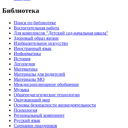
Библиотека
Поиск по библиотеке
Воспитательная работа
Для комплексов "Детский сад-начальная школа"
Здоровый образ жизни
Изобразительное искусство
Иностранный язык
Информатика
История
Логопедия
Математика
Материалы для родителей
Материалы МО
Междисциплинарное обобщение
Музыка
Общепедагогические технологии
Окружающий мир
Основы безопасности жизнедеятельности
Психология
Региональный компонент
Русский язык
Сценарии праздников