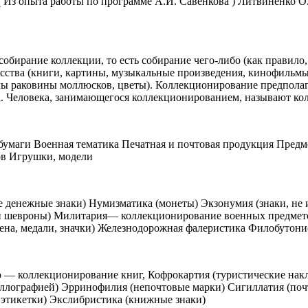
 ( Из опыта работы по программе А.И. Савенкова ) Литвиненко
 собирание коллекции, то есть собирание чего-либо (как правил
усства (книги, картины, музыкальные произведения, кинофильмы
ы раковины моллюсков, цветы). Коллекционирование предполага
а. Человека, занимающегося коллекционированием, называют ко
бумаги Военная тематика Печатная и почтовая продукция Предм
ов Игрушки, модели
 денежные знаки) Нумизматика (монеты) Экзонумия (знаки, не 
и и шевроны) Милитария— коллекционирование военных предм
на, медали, значки) Железнодорожная фалеристика Филобутони
 — коллекционирование книг, Кофрокартия (туристические нак
аллографией) Эрринофилия (непочтовые марки) Сигиллатия (поч
этикетки) Экслибристика (книжные знаки)