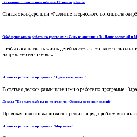
Воспитание талантливого ребёнка. Из опыта работы.
Статья с конференции «Развитие творческого потенциала одар
Обобщение опыта работы по программе «Семь важнейших «Я». Направление «Я и
Чтобы организовать жизнь детей моего класса наполнено и инт
направлено на становл...
Из опыта работы по программе "Здравствуй, музей!"
В статье я делюсь размышлениями о работе по программе "Здрав
Доклад "Из опыта работы по программе «Основы правовых знаний»
Правовая подготовка позволит решить и ряд проблем воспита
Из опыта работы по программе "Мир музея"