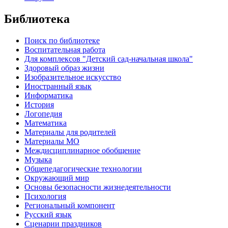
Библиотека
Поиск по библиотеке
Воспитательная работа
Для комплексов "Детский сад-начальная школа"
Здоровый образ жизни
Изобразительное искусство
Иностранный язык
Информатика
История
Логопедия
Математика
Материалы для родителей
Материалы МО
Междисциплинарное обобщение
Музыка
Общепедагогические технологии
Окружающий мир
Основы безопасности жизнедеятельности
Психология
Региональный компонент
Русский язык
Сценарии праздников