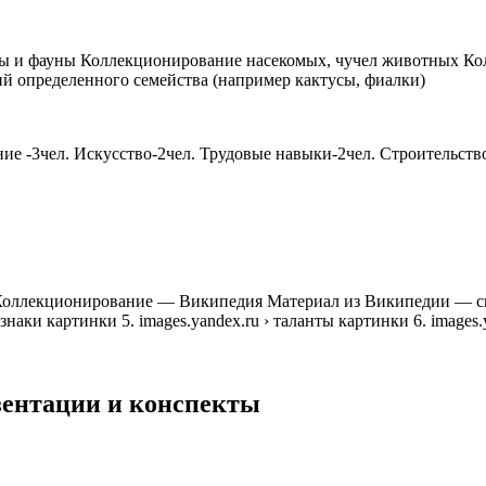
ы и фауны Коллекционирование насекомых, чучел животных Ко
 определенного семейства (например кактусы, фиалки)
е -3чел. Искусство-2чел. Трудовые навыки-2чел. Строительство-
Коллекционирование — Википедия Материал из Википедии — свобо
знаки картинки 5. images.yandex.ru › таланты картинки 6. images
езентации и конспекты