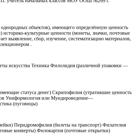
 О.П. учитель начальных классов МОУ ООШ №269 г.
о, однородных объектов), имеющего определённую ценность
) историко-культурные ценности (монеты, значки, почтовые
ет выявление, сбор, изучение, систематизацию материалов,
ллекционером .
еты искусства Техника Филолидия (различной упаковки —
имеющие статуса денег) Скрипофилия (утратившие ценность
етов Униформология или Мундироведение—
стика (пуговицы)
лейки) Перидромофилия (билеты на транспорт) Филателия
товые конверты) Филокартия (почтовые открытки)