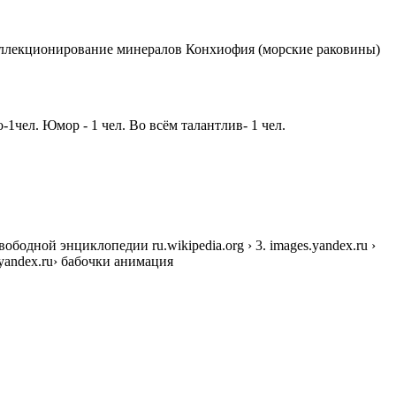
ллекционирование минералов Конхиофия (морские раковины)
1чел. Юмор - 1 чел. Во всём талантлив- 1 чел.
дной энциклопедии ru.wikipedia.org › 3. images.yandex.ru ›
.yandex.ru› бабочки анимация