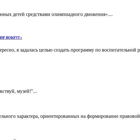
ённых детей средствами олимпиадного движения»....
 МИР ВОКРУГ»
ересно, я задалась целью создать программу по воспитательной
ствуй, музей!"...
тельного характера, ориентированных на формирование правово