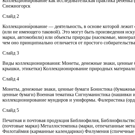
Коллекционирование как исследовательская практика ребёнка
Снежногорск
Слайд 2
Коллекциони́рование — деятельность, в основе которой лежит
(или не имеющего таковой). Это могут быть произведения иск
марки, автомобили) или объекты природы (насекомые, минерал
чем оно принципиально отличается от простого собирательств
Слайд 3
Виды коллекционирования: Монеты, денежные знаки, ценные 
крышки, этикетки) Коллекционирование природных материал
Слайд 4
Монеты, денежные знаки, ценные бумаги Бонистика (бумажные
ценные бумаги) Военная тематика Сигнуманистика (нашивк
коллекционирование мундиров и униформы. Фалеристика (орде
Слайд 5
Печатная и почтовая продукция Библиофилия, Библиофильство
(почтовые марки) Металлостемпика (марки, отпечатанные мет
Филотаймия (карманные календарики) Филумения (спичечные 