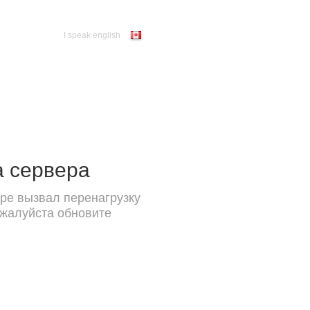
I speak english
а сервера
ре вызвал перенагрузку
ожалуйста обновите