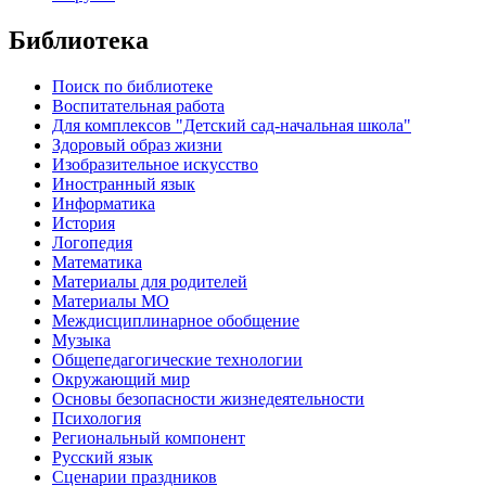
Библиотека
Поиск по библиотеке
Воспитательная работа
Для комплексов "Детский сад-начальная школа"
Здоровый образ жизни
Изобразительное искусство
Иностранный язык
Информатика
История
Логопедия
Математика
Материалы для родителей
Материалы МО
Междисциплинарное обобщение
Музыка
Общепедагогические технологии
Окружающий мир
Основы безопасности жизнедеятельности
Психология
Региональный компонент
Русский язык
Сценарии праздников