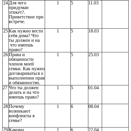
24
Для чего
1
5
11.03
придуман
этикет?.
Приветствие при
встрече.
25
Как нужно вести
1
5
18.03
себя дома? Что
ты должен и на
что имеешь
право?
26
Права и
1
5
25.03
обязанности
членов моей
семьи. Как нужно
договариваться о
выполнении прав
и обязанностях.
27
Что ты должен
1
5
01.04
делать и на что
имеешь право?
28
Почему
1
6
08.04
возникают
конфликты в
семье?
29
Каковы
1
6
22.04