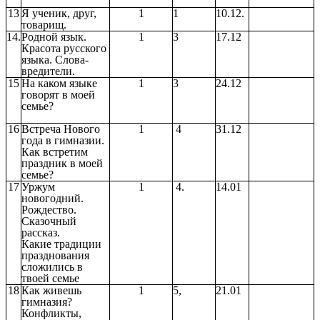
13
Я ученик, друг,
1
1
10.12.
товарищ.
14.
Родной язык.
1
3
17.12
Красота русского
языка. Слова-
вредители.
15
На каком языке
1
3
24.12
говорят в моей
семье?
16
Встреча Нового
1
4
31.12
года в гимназии.
Как встретим
праздник в моей
семье?
17
Уржум
1
4.
14.01
новогодний.
Рождество.
Сказочный
рассказ.
Какие традиции
празднования
сложились в
твоей семье
18
Как живешь
1
5,
21.01
гимназия?
Конфликты,