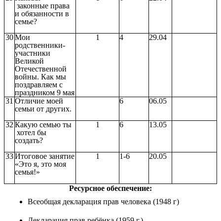
законные права
и обязанности в
семье?
30
Мои
1
4
29.04
родственники-
участники
Великой
Отечественной
войны. Как мы
поздравляем с
праздником 9 мая
31
Отличие моей
6
06.05
семьи от других.
32
Какую семью ты
1
6
13.05
хотел бы
создать?
33
Итоговое занятие
1
1-6
20.05
«Это я, это моя
семья!»
Ресурсное обеспечение:
Всеобщая декларация прав человека (1948 г)
Декларация прав ребёнка (1959 г.)