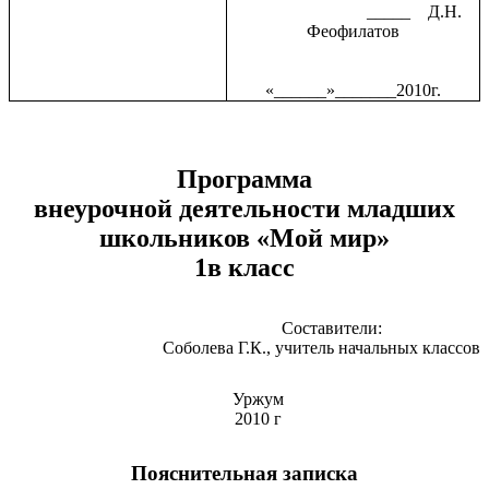
_____ Д.Н.
Феофилатов
«______»_______2010г.
Программа
внеурочной деятельности младших
школьников «Мой мир»
1в класс
Составители:
Соболева Г.К., учитель начальных классов
Уржум
2010 г
Пояснительная записка