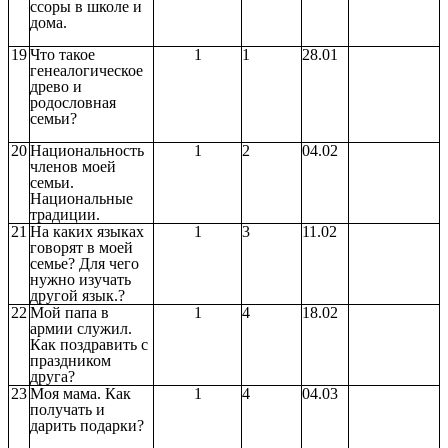
ссоры в школе и
дома.
19
Что такое
1
1
28.01
генеалогическое
древо и
родословная
семьи?
20
Национальность
1
2
04.02
членов моей
семьи.
Национальные
традиции.
21
На каких языках
1
3
11.02
говорят в моей
семье? Для чего
нужно изучать
другой язык.?
22
Мой папа в
1
4
18.02
армии служил.
Как поздравить с
праздником
друга?
23
Моя мама. Как
1
4
04.03
получать и
дарить подарки?