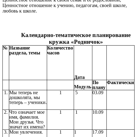
Ценностное отношение к учению, педагогам, своей школе,
любовь к школе.
Календарно-тематическое планирование
кружка «Родничок»
№
Название
Количество
раздела, темы
часов
Дата
По
Фактически
Модуль
плану
1.
Мы теперь не
1
5
03.09
дошколята, мы
теперь – ученики.
2.
Что означает мое
1
1
10.09
имя, фамилия.
Мои друзья. Что
значат их имена?
3.
Мои увлечения.
1
1
17.09