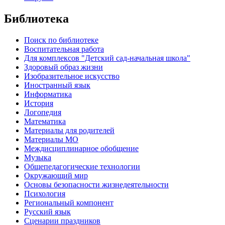
Библиотека
Поиск по библиотеке
Воспитательная работа
Для комплексов "Детский сад-начальная школа"
Здоровый образ жизни
Изобразительное искусство
Иностранный язык
Информатика
История
Логопедия
Математика
Материалы для родителей
Материалы МО
Междисциплинарное обобщение
Музыка
Общепедагогические технологии
Окружающий мир
Основы безопасности жизнедеятельности
Психология
Региональный компонент
Русский язык
Сценарии праздников