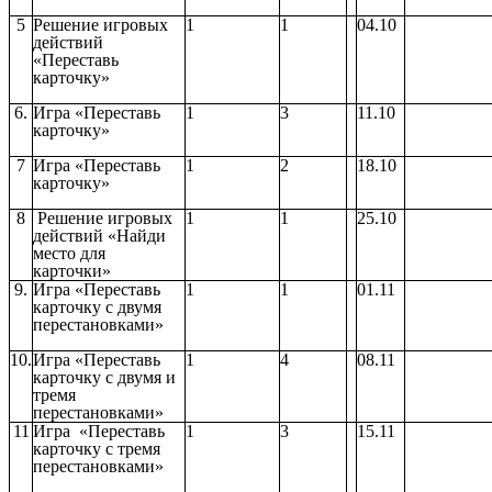
5
Решение игровых
1
1
04.10
действий
«Переставь
карточку»
6.
Игра «Переставь
1
3
11.10
карточку»
7
Игра «Переставь
1
2
18.10
карточку»
8
Решение игровых
1
1
25.10
действий «Найди
место для
карточки»
9.
Игра «Переставь
1
1
01.11
карточку с двумя
перестановками»
10.
Игра «Переставь
1
4
08.11
карточку с двумя и
тремя
перестановками»
11
Игра «Переставь
1
3
15.11
карточку с тремя
перестановками»