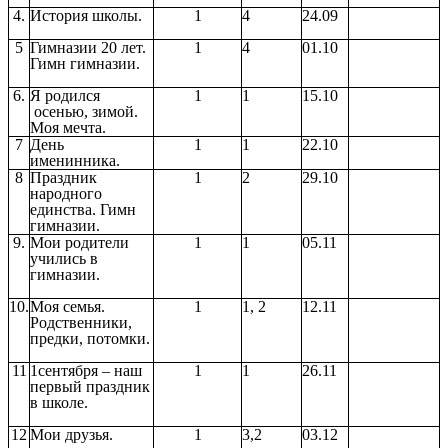
4.
История школы.
1
4
24.09
5
Гимназии 20 лет.
1
4
01.10
Гимн гимназии.
6.
Я родился
1
1
15.10
осенью, зимой.
Моя мечта.
7
День
1
1
22.10
именинника.
8
Праздник
1
2
29.10
народного
единства. Гимн
гимназии.
9.
Мои родители
1
1
05.11
учились в
гимназии.
10.
Моя семья.
1
1, 2
12.11
Родственники,
предки, потомки.
11
1сентября – наш
1
1
26.11
первый праздник
в школе.
12
Мои друзья.
1
3,2
03.12