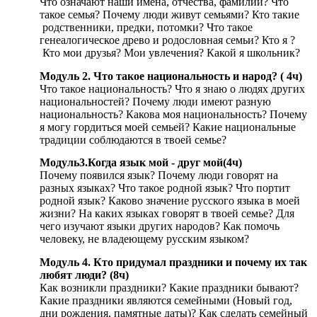
Что означают наши имена, отчества, фамилии? Что
такое семья? Почему люди живут семьями? Кто такие
родственники, предки, потомки? Что такое
генеалогическое древо и родословная семьи? Кто я ?
Кто мои друзья? Мои увлечения? Какой я школьник?
Модуль 2. Что такое национальность и народ? ( 4ч)
Что такое национальность? Что я знаю о людях других
национальностей? Почему люди имеют разную
национальность? Какова моя национальность? Почему
я могу гордиться моей семьей? Какие национальные
традиции соблюдаются в твоей семье?
Модуль3.Когда язык мой - друг мой(4ч)
Почему появился язык? Почему люди говорят на
разных языках? Что такое родной язык? Что портит
родной язык? Каково значение русского языка в моей
жизни? На каких языках говорят в твоей семье? Для
чего изучают языки других народов? Как помочь
человеку, не владеющему русским языком?
Модуль 4. Кто придумал праздники и почему их так
любят люди? (8ч)
Как возникли праздники? Какие праздники бывают?
Какие праздники являются семейными (Новый год,
дни рождения, памятные даты)? Как сделать семейный