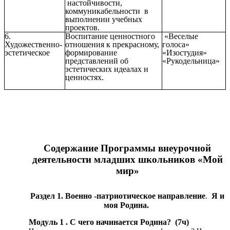
настойчивости,
коммуникабельности в
выполнении учебных
проектов.
6.
Воспитание ценностного
«Веселые
Художественно-
отношения к прекрасному,
голоса»
эстетическое
формирование
«Изостудия»
представлений об
«Рукодельница»
эстетических идеалах и
ценностях.
Содержание Программы внеурочной
деятельности младших школьников «Мой
мир»
Раздел 1. Военно -патриотическое направление
.
Я и
моя Родина.
Модуль 1 . С чего начинается Родина? (7ч)