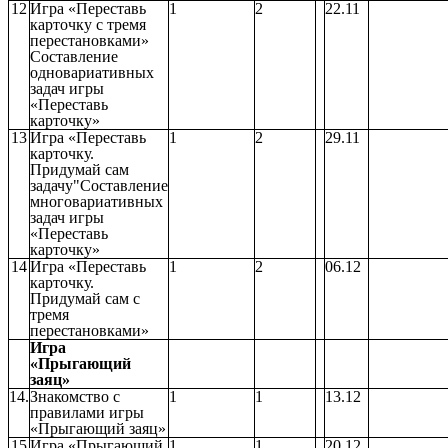
12
Игра «Переставь
1
2
22.11
карточку с тремя
перестановками»
Составление
одновариативных
задач игры
«Переставь
карточку»
13
Игра «Переставь
1
2
29.11
карточку.
Придумай сам
задачу"Составление
многовариативных
задач игры
«Переставь
карточку»
14
Игра «Переставь
1
2
06.12
карточку.
Придумай сам с
тремя
перестановками»
Игра
«Прыгающий
заяц»
14.
Знакомство с
1
1
13.12
правилами игры
«Прыгающий заяц»
15
Игра «Прыгающий
1
1
20.12