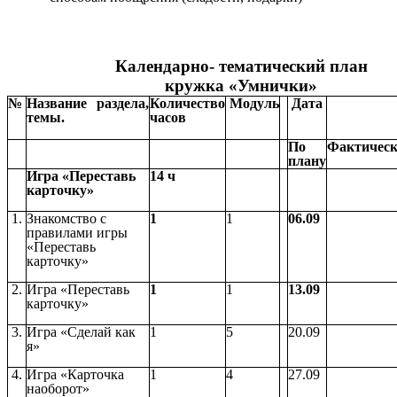
Календарно- тематический план
кружка «Умнички»
№
Название раздела,
Количество
Модуль
Дата
темы.
часов
По
Фактичес
плану
Игра «Переставь
14 ч
карточку»
1.
Знакомство с
1
1
06.09
правилами игры
«Переставь
карточку»
2.
Игра «Переставь
1
1
13.09
карточку»
3.
Игра «Сделай как
1
5
20.09
я»
4.
Игра «Карточка
1
4
27.09
наоборот»