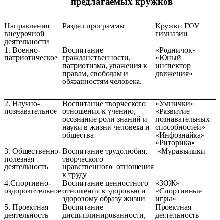
предлагаемых кружков
Направления
Раздел программы
Кружки ГОУ
внеурочной
гимназии
деятельности
1. Военно-
Воспитание
«Родничок»
патриотическое
гражданственности,
«Юный
патриотизма, уважения к
инспектор
правам, свободам и
движения»
обязанностям человека.
2. Научно-
Воспитание творческого
«Умнички»
познавательное
отношения к учению,
«Развитие
осознание роли знаний и
познавательных
науки в жизни человека и
способностей»
общества
«Инфознайка»
«Риторика»
3. Общественно-
Воспитание трудолюбия,
«Муравьишки
полезная
творческого
деятельность
нравственного отношения
к труду
4.Спортивно-
Воспитание ценностного
«ЗОЖ»
оздоровительное
отношения к здоровью и
«Спортивные
здоровому образу жизни
игры»
5. Проектная
Воспитание
Проектная
деятельность
дисциплинированности,
деятельность