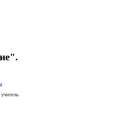
ие".
а
 учитель.