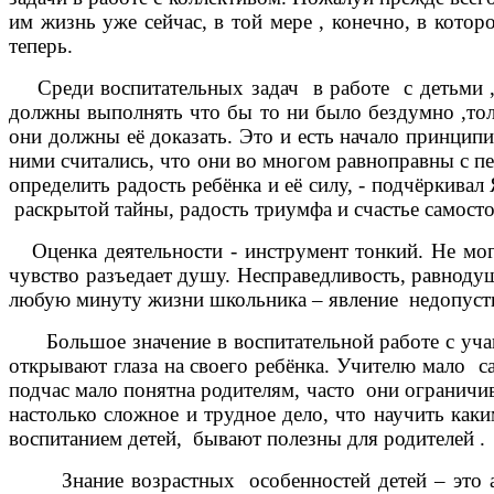
им жизнь уже сейчас, в той мере , конечно, в кото
теперь.
Среди воспитательных задач в работе с детьми , о
должны выполнять что бы то ни было бездумно ,тольк
они должны её доказать. Это и есть начало принципиа
ними считались, что они во многом равноправны с пед
определить радость ребёнка и её силу, - подчёркива
раскрытой тайны, радость триумфа и счастье самос
Оценка деятельности - инструмент тонкий. Не мог
чувство разъедает душу. Несправедливость, равнодуши
любую минуту жизни школьника – явление недопусти
Большое значение в воспитательной работе с учащи
открывают глаза на своего ребёнка. Учителю мало са
подчас мало понятна родителям, часто они ограничива
настолько сложное и трудное дело, что научить как
воспитанием детей, бывают полезны для родителей .
Знание возрастных особенностей детей – это альф