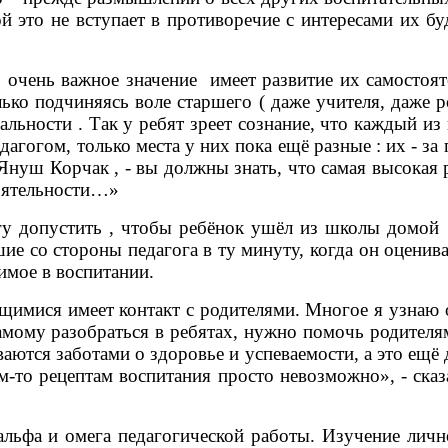
рой это не вступает в противоречие с интересами их 
чень важное значение имеет развитие их самостояте
о подчиняясь воле старшего ( даже учителя, даже ро
льности . Так у ребят зреет сознание, что каждый из
агогом, только места у них пока ещё разные : их - за 
л Януш Корчак , - вы должны знать, что самая высокая
тоятельности…»
у допустить , чтобы ребёнок ушёл из школы домой 
е со стороны педагога в ту минуту, когда он оценивае
мое в воспитании.
мися имеет контакт с родителями. Многое я узнаю о
мому разобраться в ребятах, нужно помочь родителям
ются заботами о здоровье и успеваемости, а это ещё 
им-то рецептам воспитания просто невозможно», - ска
а и омега педагогической работы. Изучение личнос