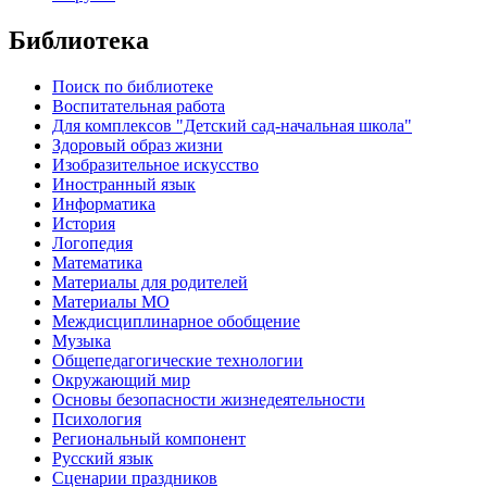
Библиотека
Поиск по библиотеке
Воспитательная работа
Для комплексов "Детский сад-начальная школа"
Здоровый образ жизни
Изобразительное искусство
Иностранный язык
Информатика
История
Логопедия
Математика
Материалы для родителей
Материалы МО
Междисциплинарное обобщение
Музыка
Общепедагогические технологии
Окружающий мир
Основы безопасности жизнедеятельности
Психология
Региональный компонент
Русский язык
Сценарии праздников