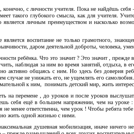
конечно, с личности учителя. Пока не найдёшь себя –
меет такого глубокого смысла, как для учителя. Учит
что является личным преимуществом и насколько воз
ляется воспитание не только грамотного, знающег
отзывчивости, даром деятельной доброты, человека, у
сти ребёнка. Что это значит ? Это значит , прежде вс
чить, наблюдая за ним во время занятий, отдыха, в е
енно активно общаясь с ним. Но здесь без доверия р
оем случае не унижать его, не ущемлять его самолюбия.
ельной к ним, понимать детский мир, жить интересами
 перемене , до уроков и после уроков выслушать 
ешь себя ещё в большем напряжении, чем на уроке :
 не менее ответственна, чем урок ! Чтобы ребята тебе
жно жить одной жизнью с ними.
ксимальная душевная мобилизация, иначе ничего не
о – прежде размышлений о всех других воспитательны