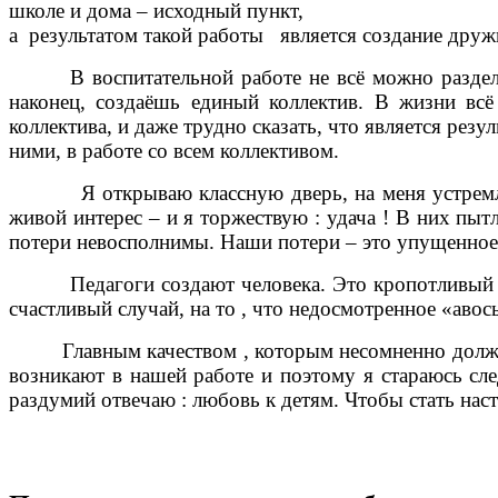
школе и дома – исходный пункт,
а результатом такой работы является создание друж
В воспитательной работе не всё можно разделить 
наконец, создаёшь единый коллектив. В жизни всё
коллектива, и даже трудно сказать, что является рез
ними, в работе со всем коллективом.
Я открываю классную дверь, на меня устремляютс
живой интерес – и я торжествую : удача ! В них пытл
потери невосполнимы. Наши потери – это упущенное д
Педагоги создают человека. Это кропотливый , но 
счастливый случай, на то , что недосмотренное «авос
Главным качеством , которым несомненно должен об
возникают в нашей работе и поэтому я стараюсь сле
раздумий отвечаю : любовь к детям. Чтобы стать наст