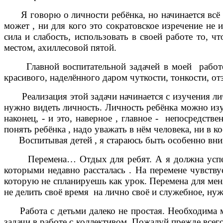
Я говорю о личности ребёнка, но начинается всё , 
может , ни для кого это сократовское изречение не и
сила и слабость, использовать в своей работе то, 
местом, ахиллесовой пятой.
Главной воспитательной задачей в моей работе яв
красивого, наделённого даром чуткости, тонкости, 
Реализация этой задачи начинается с изучения лично
нужно видеть личность. Личность ребёнка можно изу
наконец, - и это, наверное , главное - непосредств
понять ребёнка , надо уважать в нём человека, ни в к
Воспитывая детей , я стараюсь быть особенно внимат
Перемена… Отдых для ребят. А я должна успеть на
которыми недавно рассталась . На перемене чувству
которую не спланируешь как урок. Перемена для меня
не делить своё время на лично своё и служебное, ну
Работа с детьми далеко не простая. Необходима ма
задачи в работе с коллективом. Пожалуй прежде всег