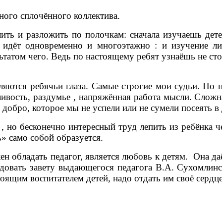
ного сплочённого коллектива.
и разложить по полочкам: сначала изучаешь детей
 идёт одновременно и многоэтажно : и изучение л
ультатом чего. Ведь по настоящему ребят узнаёшь не ст
я ребячьи глаза. Самые строгие мои судьи. По н
ивость, раздумье , напряжённая работа мысли. Сложна
обро, которое мы не успели или не сумели посеять в
бесконечно интересный труд лепить из ребёнка чело
ь» само собой образуется.
ладать педагог, является любовь к детям. Она даё
довать завету выдающегося педагога В.А. Сухомлинс
оящим воспитателем детей, надо отдать им своё сердце