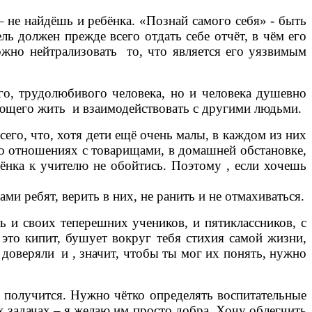
 не найдёшь и ребёнка. «Познай самого себя» - быть
ель должен прежде всего отдать себе отчёт, в чём его
можно нейтрализовать то, что является его уязвимым
о, трудолюбивого человека, но и человека душевно
меющего жить и взаимодействовать с другими людьми.
его, что, хотя дети ещё очень малы, в каждом из них
го отношениях с товарищами, в домашней обстановке,
ебёнка к учителю не обойтись. Поэтому , если хочешь
 ребят, верить в них, не ранить и не отмахиваться.
и своих теперешних учеников, и пятиклассников, с
 это кипит, бушует вокруг тебя стихия самой жизни,
 доверяли и , значит, чтобы ты мог их понять, нужно
 получится. Нужно чётко определять воспитательные
х задачах – я желаю им просто добра .Хочу облегчить