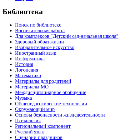
Библиотека
Поиск по библиотеке
Воспитательная работа
Для комплексов "Детский сад-начальная школа"
Здоровый образ жизни
Изобразительное искусство
Иностранный язык
Информатика
История
Логопедия
Математика
Материалы для родителей
Материалы МО
Междисциплинарное обобщение
Музыка
Общепедагогические технологии
Окружающий мир
Основы безопасности жизнедеятельности
Психология
Региональный компонент
Русский язык
Сценарии праздников