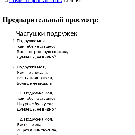
13.48 КБ
chastushki_podruzhek.docx
Предварительный просмотр:
Частушки подружек
Подружка моя,
как тебе не стыдно?
Всю контрольную списала,
Думаешь, не видно?
Подружка моя,
Я же не списала.
Раз 17 подглянула,
Больше не видала.
Подружка моя,
как тебе не стыдно?
На уроке булку ела,
Думаешь, не видно?
Подружка моя,
Я ж ее не ела,
20 раз лишь укусила,