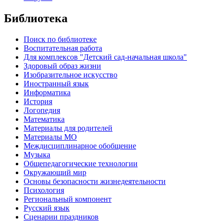
Библиотека
Поиск по библиотеке
Воспитательная работа
Для комплексов "Детский сад-начальная школа"
Здоровый образ жизни
Изобразительное искусство
Иностранный язык
Информатика
История
Логопедия
Математика
Материалы для родителей
Материалы МО
Междисциплинарное обобщение
Музыка
Общепедагогические технологии
Окружающий мир
Основы безопасности жизнедеятельности
Психология
Региональный компонент
Русский язык
Сценарии праздников