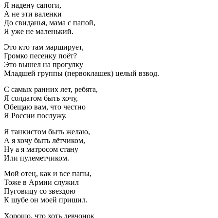
Я надену сапоги,
А не эти валенки
До свиданья, мама с папой,
Я уже не маленький.
Это кто там марширует,
Громко песенку поёт?
Это вышел на прогулку
Младшей группы (первоклашек) целый взвод.
С самых ранних лет, ребята,
Я солдатом быть хочу,
Обещаю вам, что честно
Я России послужу.
Я танкистом быть желаю,
А я хочу быть лётчиком,
Ну а я матросом стану
Или пулеметчиком.
Мой отец, как и все папы,
Тоже в Армии служил
Пуговицу со звездою
К шубе он моей пришил.
Хорошо, что хоть девчонок