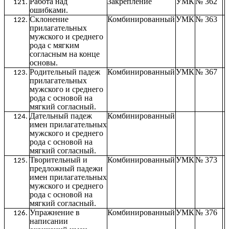
Работа над
Закрепление
УМК
№ 362
ошибками.
Склонение
Комбинированный
УМК
№ 363
прилагательных
мужского и среднего
рода с мягким
согласным на конце
основы.
Родительный падеж
Комбинированный
УМК
№ 367
прилагательных
мужского и среднего
рода с основой на
мягкий согласный.
Дательный падеж
Комбинированный
имен прилагательных
мужского и среднего
рода с основой на
мягкий согласный.
Творительный и
Комбинированный
УМК
№ 373
предложный падежи
имен прилагательных
мужского и среднего
рода с основой на
мягкий согласный.
Упражнение в
Комбинированный
УМК
№ 376
написании