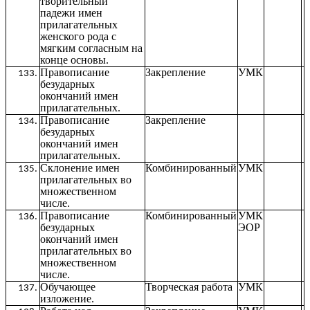
творительный
падежи имен
прилагательных
женского рода с
мягким согласным на
конце основы.
Правописание
Закрепление
УМК
безударных
окончаний имен
прилагательных.
Правописание
Закрепление
безударных
окончаний имен
прилагательных.
Склонение имен
Комбинированный
УМК
прилагательных во
множественном
числе.
Правописание
Комбинированный
УМК
безударных
ЭОР
окончаний имен
прилагательных во
множественном
числе.
Обучающее
Творческая работа
УМК
изложение.