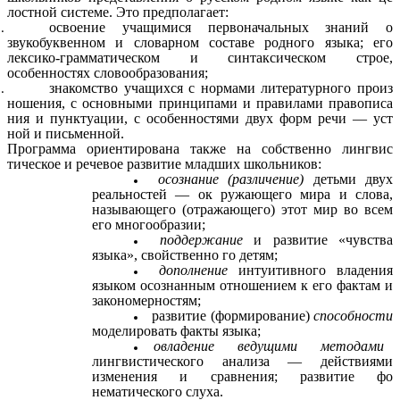
лостной системе. Это предполагает:
освоение учащимися первоначальных знаний о
звукобуквенном и словарном составе родного языка; его
лексико-грамматическом и синтаксическом строе,
особенностях словообразования;
знакомство учащихся с нормами литературного произ
ношения, с основными принципами и правилами правописа
ния и пунктуации, с особенностями двух форм речи — уст
ной и письменной.
Программа ориентирована также на собственно лингвис
тическое и речевое развитие младших школьников:
осознание (различение)
детьми двух
реальностей — ок ружающего мира и слова,
называющего (отражающего) этот мир во всем
его многообразии;
поддержание
и развитие «чувства
языка», свойственно го детям;
дополнение
интуитивного владения
языком осознанным отношением к его фактам и
закономерностям;
развитие (формирование)
способности
моделировать факты языка;
овладение ведущими методами
лингвистического анализа — действиями
изменения и сравнения; развитие фо
нематического слуха.