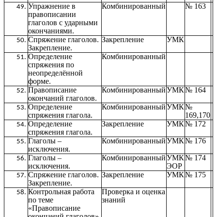
Упражнение в
Комбинированный
№ 163
правописании
глаголов с ударными
окончаниями.
Спряжение глаголов.
Закрепление
УМК
Закрепление.
Определение
Комбинированный
спряжения по
неопределённой
форме.
Правописание
Комбинированный
УМК
№ 164
окончаний глаголов.
Определение
Комбинированный
УМК
№
спряжения глагола.
169,170
Определение
Закрепление
УМК
№ 172
спряжения глагола.
Глаголы –
Комбинированный
УМК
№ 176
исключения.
Глаголы –
Комбинированный
УМК
№ 174
исключения.
ЭОР
Спряжение глаголов.
Закрепление
УМК
№ 175
Закрепление.
Контрольная работа
Проверка и оценка
по теме
знаний
«Правописание
окончаний глаголов».