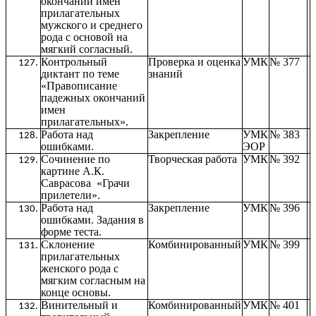
окончаний имен
прилагательных
мужского и среднего
рода с основой на
мягкий согласный.
Контрольный
Проверка и оценка
УМК
№ 377
диктант по теме
знаний
«Правописание
падежных окончаний
имен
прилагательных».
Работа над
Закрепление
УМК
№ 383
ошибками.
ЭОР
Сочинение по
Творческая работа
УМК
№ 392
картине А.К.
Саврасова «Грачи
прилетели».
Работа над
Закрепление
УМК
№ 396
ошибками. Задания в
форме теста.
Склонение
Комбинированный
УМК
№ 399
прилагательных
женского рода с
мягким согласным на
конце основы.
Винительный и
Комбинированный
УМК
№ 401