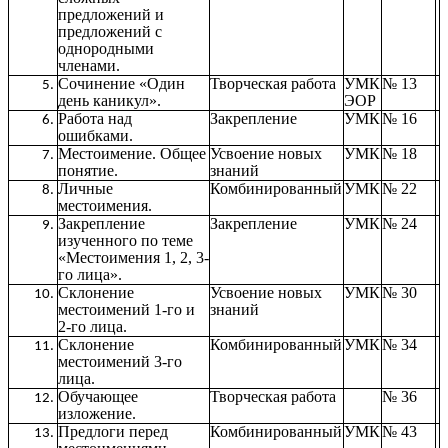
предложений и
предложений с
однородными
членами.
Сочинение «Один
Творческая работа
УМК
№ 13
день каникул».
ЭОР
Работа над
Закрепление
УМК
№ 16
ошибками.
Местоимение. Общее
Усвоение новых
УМК
№ 18
понятие.
знаний
Личные
Комбинированный
УМК
№ 22
местоимения.
Закрепление
Закрепление
УМК
№ 24
изученного по теме
«Местоимения 1, 2, 3-
го лица».
Склонение
Усвоение новых
УМК
№ 30
местоимений 1-го и
знаний
2-го лица.
Склонение
Комбинированный
УМК
№ 34
местоимений 3-го
лица.
Обучающее
Творческая работа
№ 36
изложение.
Предлоги перед
Комбинированный
УМК
№ 43