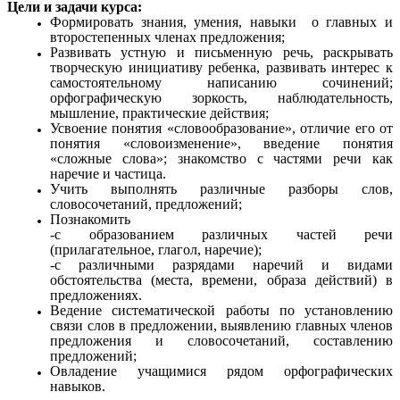
Цели и задачи курса:
Формировать знания, умения, навыки о главных и
второстепенных членах предложения;
Развивать устную и письменную речь, раскрывать
творческую инициативу ребенка, развивать интерес к
самостоятельному написанию сочинений;
орфографическую зоркость, наблюдательность,
мышление, практические действия;
Усвоение понятия «словообразование», отличие его от
понятия «словоизменение», введение понятия
«сложные слова»; знакомство с частями речи как
наречие и частица.
Учить выполнять различные разборы слов,
словосочетаний, предложений;
Познакомить
-с образованием различных частей речи
(прилагательное, глагол, наречие);
-с различными разрядами наречий и видами
обстоятельства (места, времени, образа действий) в
предложениях.
Ведение систематической работы по установлению
связи слов в предложении, выявлению главных членов
предложения и словосочетаний, составлению
предложений;
Овладение учащимися рядом орфографических
навыков.