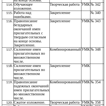
на конце основы.
Обучающее
Творческая работа
УМК
№ 342
изложение.
Работа над
Закрепление
№ 340
ошибками.
Правописание
Закрепление
УМК
№ 343
безударных
окончаний имен
прилагательных с
твердым согласным
на конце основы.
Закрепление.
Склонение имен
Комбинированный
УМК
№ 348
прилагательных во
множественном
числе.
Склонение имен
Закрепление
УМК
прилагательных во
множественном
числе.
Правописание
Комбинированный
УМК
№ 354
падежных окончаний
имен прилагательных
во множественном
числе.
Сжатое изложение.
Творческая работа
УМК
№ 358