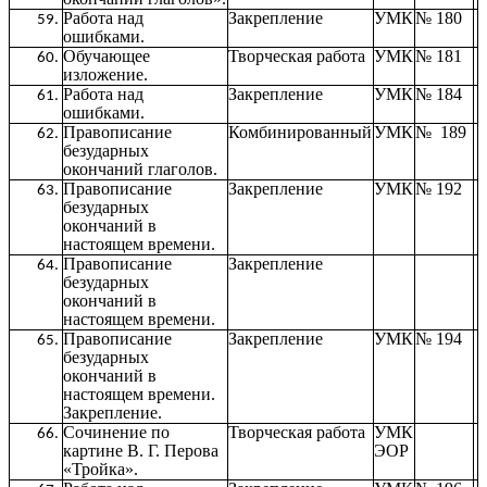
Работа над
Закрепление
УМК
№ 180
ошибками.
Обучающее
Творческая работа
УМК
№ 181
изложение.
Работа над
Закрепление
УМК
№ 184
ошибками.
Правописание
Комбинированный
УМК
№ 189
безударных
окончаний глаголов.
Правописание
Закрепление
УМК
№ 192
безударных
окончаний в
настоящем времени.
Правописание
Закрепление
безударных
окончаний в
настоящем времени.
Правописание
Закрепление
УМК
№ 194
безударных
окончаний в
настоящем времени.
Закрепление.
Сочинение по
Творческая работа
УМК
картине В. Г. Перова
ЭОР
«Тройка».