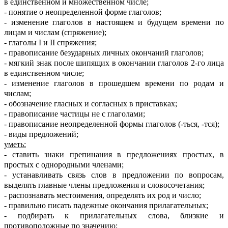
в единственном и множественном числе;
- понятие о неопределенной форме глаголов;
- изменение глаголов в настоящем и будущем времени по
лицам и числам (спряжение);
- глаголы I и II спряжения;
- правописание безударных личных окончаний глаголов;
- мягкий знак после шипящих в окончании глаголов 2-го лица
в единственном числе;
- изменение глаголов в прошедшем времени по родам и
числам;
- обозначение гласных и согласных в приставках;
- правописание частицы не с глаголами;
- правописание неопределенной формы глаголов (-ться, -тся);
- виды предложений;
уметь:
- ставить знаки препинания в предложениях простых, в
простых с однородными членами;
- устанавливать связь слов в предложении по вопросам,
выделять главные члены предложения и словосочетания;
- распознавать местоимения, определять их род и число;
- правильно писать падежные окончания прилагательных;
- подбирать к прилагательных слова, близкие и
противоположные по значению;