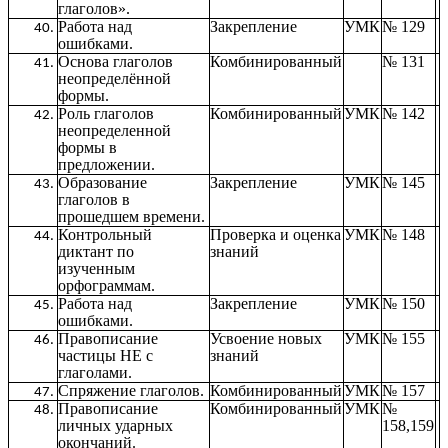
глаголов».
Работа над
Закрепление
УМК
№ 129
ошибками.
Основа глаголов
Комбинированный
№ 131
неопределённой
формы.
Роль глаголов
Комбинированный
УМК
№ 142
неопределенной
формы в
предложении.
Образование
Закрепление
УМК
№ 145
глаголов в
прошедшем времени.
Контрольный
Проверка и оценка
УМК
№ 148
диктант по
знаний
изученным
орфограммам.
Работа над
Закрепление
УМК
№ 150
ошибками.
Правописание
Усвоение новых
УМК
№ 155
частицы НЕ с
знаний
глаголами.
Спряжение глаголов.
Комбинированный
УМК
№ 157
Правописание
Комбинированный
УМК
№
личных ударных
158,159
окончаний.