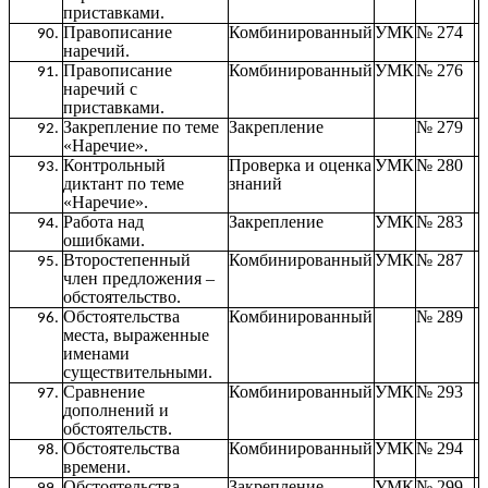
приставками.
Правописание
Комбинированный
УМК
№ 274
наречий.
Правописание
Комбинированный
УМК
№ 276
наречий с
приставками.
Закрепление по теме
Закрепление
№ 279
«Наречие».
Контрольный
Проверка и оценка
УМК
№ 280
диктант по теме
знаний
«Наречие».
Работа над
Закрепление
УМК
№ 283
ошибками.
Второстепенный
Комбинированный
УМК
№ 287
член предложения –
обстоятельство.
Обстоятельства
Комбинированный
№ 289
места, выраженные
именами
существительными.
Сравнение
Комбинированный
УМК
№ 293
дополнений и
обстоятельств.
Обстоятельства
Комбинированный
УМК
№ 294
времени.
Обстоятельства
Закрепление
УМК
№ 299