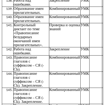
Работа над
Закрепление
УМК
ошибками.
Образование имен
Комбинированный
УМК
прилагательных.
Образование имен
Комбинированный
УМК
прилагательных.
Контрольный
Проверка и оценка
УМК
диктант по теме
знаний
«Правописание
безударных
окончаний имен
прилагательных».
Работа над
Закрепление
УМК
ошибками.
Правописание
Комбинированный
УМК
глаголов с
суффиксом – СЯ (-
СЬ).
Правописание
Комбинированный
УМК
глаголов с
суффиксом – СЯ (-
СЬ). Закрепление.
Правописание
Комбинированный
УМК
глаголов с
суффиксом – СЯ (-
СЬ). Закрепление.