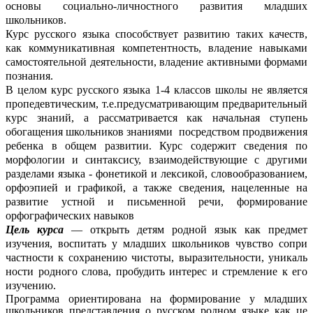
основы социально-личностного развития младших
школьников.
Курс русского языка способствует развитию таких качеств,
как коммуникативная компетентность, владение навыками
самостоятельной деятельности, владение активными формами
познания.
В целом курс русского языка 1-4 классов школы не является
пропедевтическим, т.е.предусматривающим предварительный
курс знаний, а рассматривается как начальная ступень
обогащения школьников знаниями посредством продвижения
ребенка в общем развитии. Курс содержит сведения по
морфологии и синтаксису, взаимодействующие с другими
разделами языка - фонетикой и лексикой, словообразованием,
орфоэпией и графикой, а также сведения, нацеленные на
развитие устной и письменной речи, формирование
орфографических навыков
Цель курса
— открыть детям родной язык как предмет
изучения, воспитать у младших школьников чувство сопри
частности к сохранению чистоты, выразительности, уникаль
ности родного слова, пробудить интерес и стремление к его
изучению.
Программа ориентирована на формирование у младших
школьников представления о русском родном языке как це