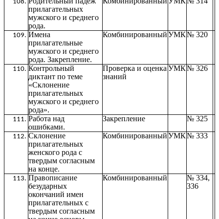
Родительный падеж
Комбинированный
УМК
№ 314
прилагательных
мужского и среднего
рода.
Имена
Комбинированный
УМК
№ 320
прилагательные
мужского и среднего
рода. Закрепление.
Контрольный
Проверка и оценка
УМК
№ 326
диктант по теме
знаний
«Склонение
прилагательных
мужского и среднего
рода».
Работа над
Закрепление
№ 325
ошибками.
Склонение
Комбинированный
УМК
№ 333
прилагательных
женского рода с
твердым согласным
на конце.
Правописание
Комбинированный
№ 334,
безударных
336
окончаний имен
прилагательных с
твердым согласным