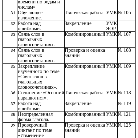
времени по родам и
числам».
Обучающее
Творческая работа
УМК
№ 105
изложение.
Работа над
Закрепление
УМК
ошибками.
ЭОР
Связь слов в
Комбинированный
УМК
№ 107
глагольных
словосочетаниях.
Связь слов в
Проверка и оценка
№ 108
глагольных
знаний
словосочетаниях.
Закрепление
Комбинированный
УМК
№ 109
изученного по теме
«Связь слов в
глагольных
словосочетаниях».
Сочинение «Осенний
Творческая работа
УМК
№ 118
парашютист».
Работа над
Закрепление
№ 119
ошибками.
Неопределенная
Комбинированный
УМК
№ 121
форма глагола.
Проверочный
Проверка и оценка
УМК
№ 125
диктант по теме
знаний
«Изменение