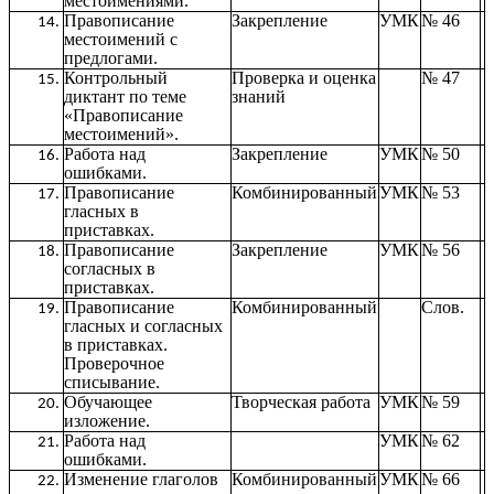
местоимениями.
Правописание
Закрепление
УМК
№ 46
местоимений с
предлогами.
Контрольный
Проверка и оценка
№ 47
диктант по теме
знаний
«Правописание
местоимений».
Работа над
Закрепление
УМК
№ 50
ошибками.
Правописание
Комбинированный
УМК
№ 53
гласных в
приставках.
Правописание
Закрепление
УМК
№ 56
согласных в
приставках.
Правописание
Комбинированный
Слов.
гласных и согласных
в приставках.
Проверочное
списывание.
Обучающее
Творческая работа
УМК
№ 59
изложение.
Работа над
УМК
№ 62
ошибками.
Изменение глаголов
Комбинированный
УМК
№ 66