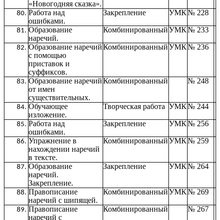
«Новогодняя сказка».
Работа над
Закрепление
УМК
№ 228
ошибками.
Образование
Комбинированный
УМК
№ 233
наречий.
Образование наречий
Комбинированный
УМК
№ 236
с помощью
приставок и
суффиксов.
Образование наречий
Комбинированный
№ 248
от имен
существительных.
Обучающее
Творческая работа
УМК
№ 244
изложение.
Работа над
Закрепление
УМК
№ 256
ошибками.
Упражнение в
Комбинированный
УМК
№ 259
нахождении наречий
в тексте.
Образование
Закрепление
УМК
№ 264
наречий.
Закрепление.
Правописание
Комбинированный
УМК
№ 269
наречий с шипящей.
Правописание
Комбинированный
№ 267
наречий с