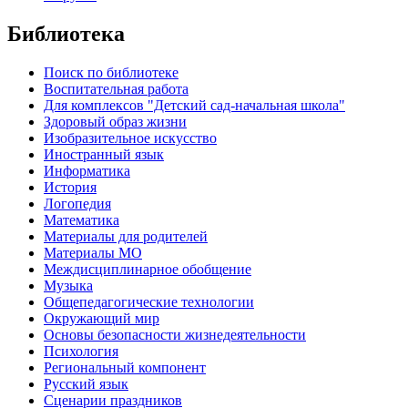
Библиотека
Поиск по библиотеке
Воспитательная работа
Для комплексов "Детский сад-начальная школа"
Здоровый образ жизни
Изобразительное искусство
Иностранный язык
Информатика
История
Логопедия
Математика
Материалы для родителей
Материалы МО
Междисциплинарное обобщение
Музыка
Общепедагогические технологии
Окружающий мир
Основы безопасности жизнедеятельности
Психология
Региональный компонент
Русский язык
Сценарии праздников