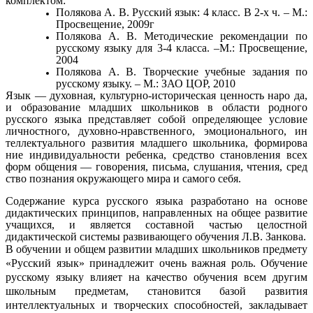
комплектом:
Полякова А. В. Русский язык: 4 класс. В 2-х ч. – М.:
Просвещение, 2009г
Полякова А. В. Методические рекомендации по
русскому языку для 3-4 класса. –М.: Просвещение,
2004
Полякова А. В. Творческие учебные задания по
русскому языку. – М.: ЗАО ЦОР, 2010
Язык — духовная, культурно-историческая ценность наро да,
и образование младших школьников в области родного
русского языка представляет собой определяющее условие
личностного, духовно-нравственного, эмоционального, ин
теллектуального развития младшего школьника, формирова
ние индивидуальности ребенка, средство становления всех
форм общения — говорения, письма, слушания, чтения, сред
ство познания окружающего мира и самого себя.
Содержание курса русского языка разработано на основе
дидактических принципов, направленных на общее развитие
учащихся, и является составной частью целостной
дидактической системы развивающего обучения Л.В. Занкова.
В обучении и общем развитии младших школьников предмету
«Русский язык» принадлежит очень важная роль. Обучение
русскому языку влияет на качество обучения всем другим
школьным предметам, становится базой развития
интеллектуальных и творческих способностей, закладывает