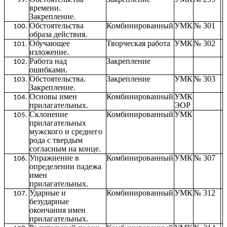
времени.
Закрепление.
Обстоятельства
Комбинированный
УМК
№ 301
образа действия.
Обучающее
Творческая работа
УМК
№ 302
изложение.
Работа над
Закрепление
ошибками.
Обстоятельства.
Закрепление
УМК
№ 303
Закрепление.
Основы имен
Комбинированный
УМК
прилагательных.
ЭОР
Склонение
Комбинированный
УМК
прилагательных
мужского и среднего
рода с твердым
согласным на конце.
Упражнение в
Комбинированный
УМК
№ 307
определении падежа
имен
прилагательных.
Ударные и
Комбинированный
УМК
№ 312
безударные
окончания имен
прилагательных.