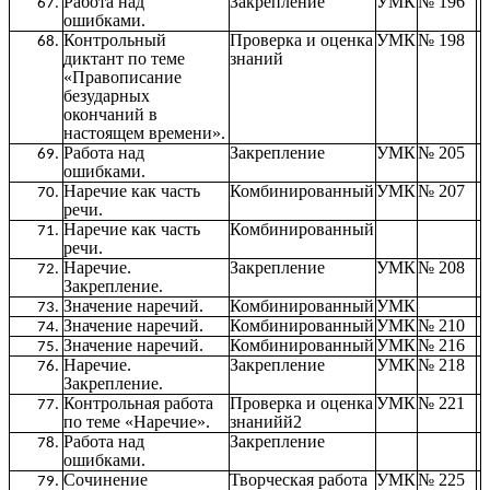
Работа над
Закрепление
УМК
№ 196
ошибками.
Контрольный
Проверка и оценка
УМК
№ 198
диктант по теме
знаний
«Правописание
безударных
окончаний в
настоящем времени».
Работа над
Закрепление
УМК
№ 205
ошибками.
Наречие как часть
Комбинированный
УМК
№ 207
речи.
Наречие как часть
Комбинированный
речи.
Наречие.
Закрепление
УМК
№ 208
Закрепление.
Значение наречий.
Комбинированный
УМК
Значение наречий.
Комбинированный
УМК
№ 210
Значение наречий.
Комбинированный
УМК
№ 216
Наречие.
Закрепление
УМК
№ 218
Закрепление.
Контрольная работа
Проверка и оценка
УМК
№ 221
по теме «Наречие».
знанийй2
Работа над
Закрепление
ошибками.
Сочинение
Творческая работа
УМК
№ 225