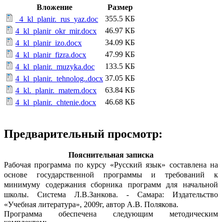
Вложение
Размер
355.5 КБ
_4_kl_planir._rus_yaz.doc
46.97 КБ
4_kl_planir_okr_mir.docx
34.09 КБ
4_kl_planir_izo.docx
47.99 КБ
4_kl_planir_fizra.docx
133.5 КБ
4_kl_planir._muzyka.doc
37.05 КБ
4_kl_planir._tehnolog..docx
63.84 КБ
4_kl._planir._matem.docx
46.68 КБ
4_kl_planir._chtenie.docx
Предварительный просмотр:
Пояснительная записка
Рабочая программа по курсу «Русский язык» составлена на
основе государственной программы и требований к
минимуму содержания сборника программ для начальной
школы. Система Л.В.Занкова. - Самара: Издательство
«Учебная литература», 2009г, автор А.В. Полякова.
Программа обеспечена следующим методическим