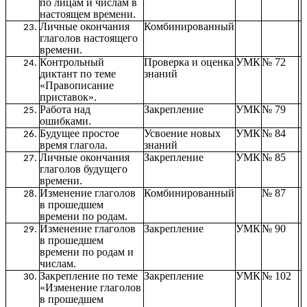
по лицам и числам в
настоящем времени.
Личные окончания
Комбинированный
глаголов настоящего
времени.
Контрольный
Проверка и оценка
УМК
№ 72
диктант по теме
знаний
«Правописание
приставок».
Работа над
Закрепление
УМК
№ 79
ошибками.
Будущее простое
Усвоение новых
УМК
№ 84
время глагола.
знаний
Личные окончания
Закрепление
УМК
№ 85
глаголов будущего
времени.
Изменение глаголов
Комбинированный
№ 87
в прошедшем
времени по родам.
Изменение глаголов
Закрепление
УМК
№ 90
в прошедшем
времени по родам и
числам.
Закрепление по теме
Закрепление
УМК
№ 102
«Изменение глаголов
в прошедшем