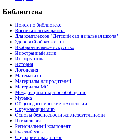
Библиотека
Поиск по библиотеке
Воспитательная работа
Для комплексов "Детский сад-начальная школа"
Здоровый образ жизни
Изобразительное искусство
Иностранный язык
Информатика
История
Логопедия
Математика
Материалы для родителей
Материалы МО
Междисциплинарное обобщение
Музыка
Общепедагогические технологии
Окружающий мир
Основы безопасности жизнедеятельности
Психология
Региональный компонент
Русский язык
Сценарии праздников