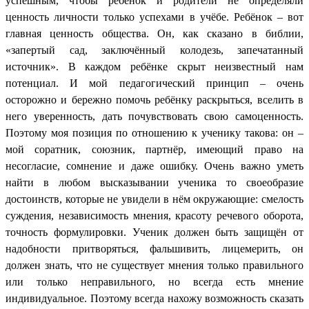
успешным, чтобы ребёнок и родители не определяли
ценность личности только успехами в учёбе. Ребёнок – вот
главная ценность общества. Он, как сказано в библии,
«запертый сад, заключённый колодезь, запечатанный
источник». В каждом ребёнке скрыт неизвестный нам
потенциал. И мой педагогический принцип – очень
осторожно и бережно помочь ребёнку раскрыться, вселить в
него уверенность, дать почувствовать свою самоценность.
Поэтому моя позиция по отношению к ученику такова: он –
мой соратник, союзник, партнёр, имеющий право на
несогласие, сомнение и даже ошибку. Очень важно уметь
найти в любом высказывании ученика то своеобразие
достоинств, которые не увидели в нём окружающие: смелость
суждения, независимость мнения, красоту речевого оборота,
точность формулировки. Ученик должен быть защищён от
надобности притворяться, фальшивить, лицемерить, он
должен знать, что не существует мнения только правильного
или только неправильного, но всегда есть мнение
индивидуальное. Поэтому всегда нахожу возможность сказать