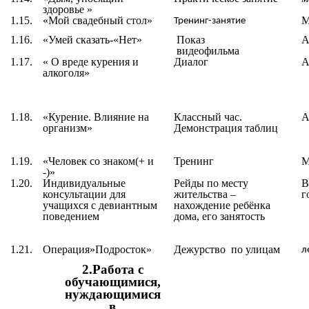
здоровье »
1.15.
«
Мой свадебный стол
»
М
Тренинг-занятие
1.16.
«
Умей сказать-«Нет
»
Показ
А
видеофильма
1.17.
«
О вреде курения и
Диалог
А
алкоголя
»
1.18.
«
Курение. Влияние на
Классный час.
А
организм
»
Демонстрация таблиц
1.19.
«
Человек со знаком(+ и
Тренинг
М
-)
»
1.20.
Индивидуальные
Рейды по месту
В
консультации для
жительства –
г
учащихся с девиантным
нахождение ребёнка
поведением
дома, его занятость
1.21.
Операция»Подросток»
Дежурство по улицам
л
2.Работа с
обучающимися,
нуждающимися
в