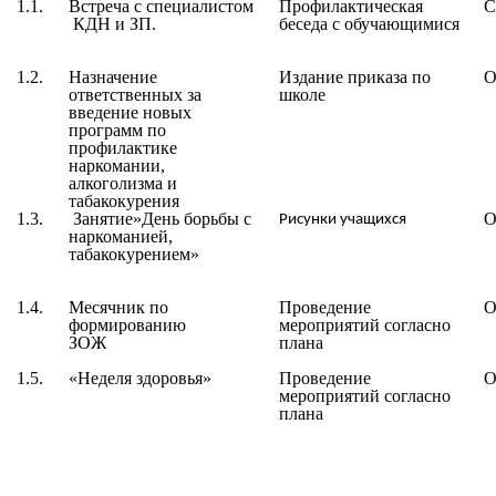
1.1.
Встреча с специалистом
Профилактическая
С
КДН и ЗП.
беседа с обучающимися
1.2.
Назначение
Издание приказа по
О
ответственных за
школе
введение новых
программ по
профилактике
наркомании,
алкоголизма и
табакокурения
1.3.
Занятие»День борьбы с
О
Рисунки учащихся
наркоманией,
табакокурением»
1.4.
Месячник по
Проведение
О
формированию
мероприятий согласно
ЗОЖ
плана
1.5.
«Неделя здоровья»
Проведение
О
мероприятий согласно
плана