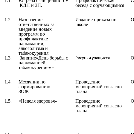
1.1.
Встреча с специалистом
Профилактическая
С
КДН и ЗП.
беседа с обучающимися
1.2.
Назначение
Издание приказа по
О
ответственных за
школе
введение новых
программ по
профилактике
наркомании,
алкоголизма и
табакокурения
1.3.
Занятие»День борьбы с
О
Рисунки учащихся
наркоманией,
табакокурением»
1.4.
Месячник по
Проведение
О
формированию
мероприятий согласно
ЗОЖ
плана
1.5.
«Неделя здоровья»
Проведение
О
мероприятий согласно
плана