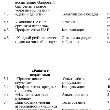
воспитанию»Здоровый
быт семьи-важное
условие воспитания»
4.3.
«
Дети и деньги
»
Тематические беседы
В
г
4.4.
«
Влияние ПАВ на
Лекции
В
организм человека
»
г
4.5.
Профилактика ПАВ
Консультации
В
г
4.6.
«Каждый ребёнок имеет
Лекции на родит.
В
право на чистый воздух»
собраниях
г
4Работа с
педагогами
5.1.
«Привентивное
Опыт работы,
2
обучение»
консультации
5.2.
Профилактика вредных
Консультации
В
привычек
г
5.3.
«
Изучение мотивов
Анкетирование
2
курения
»
5.4.
Диагностика уровня
Тестирование
2
агрессивности учащихся