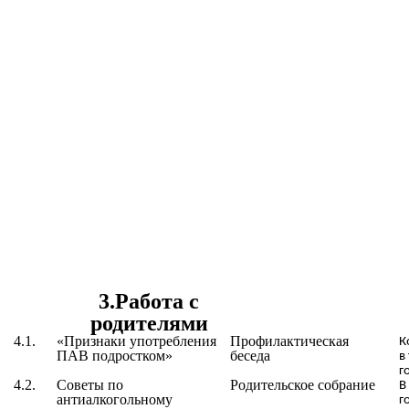
3.Работа с
родителями
4.1.
«
Признаки употребления
Профилактическая
К
ПАВ подростком
»
беседа
в
г
4.2.
Советы по
Родительское собрание
В
антиалкогольному
г