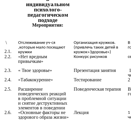
индивидуальном
психолого-
педагогическом
подходе
Мероприятия:
\
Отслеживание уч-ся
Организация кружков.
В
,которые мало посещают
(привлечь таких детей в
г
2.1.
кружки
кружок»Здоровье»)
2.2.
«
Нет вредным
Конкурс рисунков
с
привычкам
»
2.3.
«
Твое здоровье
»
Презентация занятия
1
ч
2.4.
«
Табакокурение
»
Тестирование
2
2.5.
Расширение
Поведенческая терапия
В
поведенческих реакций
г
в проблемной ситуации
и снятие деструктивных
элементов в поведении
2.6.
«
Основные факторы не
Лекция
1
здорового образа жизни
»
ч