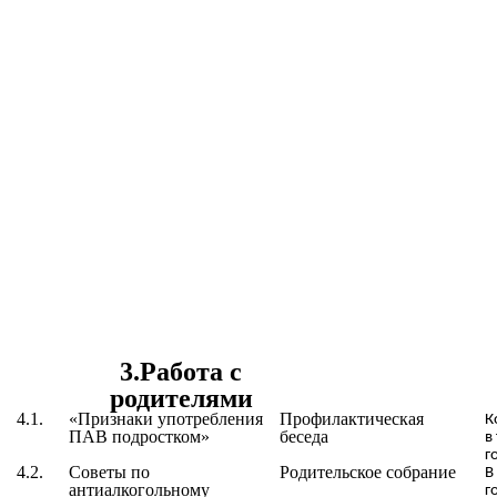
3.Работа с
родителями
4.1.
«
Признаки употребления
Профилактическая
К
ПАВ подростком
»
беседа
в
г
4.2.
Советы по
Родительское собрание
В
антиалкогольному
г