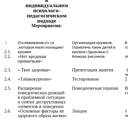
в
индивидуальном
психолого-
педагогическом
подходе
Мероприятия:
\
Отслеживание уч-ся
Организация кружков.
В
,которые мало посещают
(привлечь таких детей в
г
2.1.
кружки
кружок»Здоровье»)
2.2.
«
Нет вредным
Конкурс рисунков
с
привычкам
»
2.3.
«
Твое здоровье
»
Презентация занятия
1
ч
2.4.
«
Табакокурение
»
Тестирование
2
2.5.
Расширение
Поведенческая терапия
В
поведенческих реакций
г
в проблемной ситуации
и снятие деструктивных
элементов в поведении
2.6.
«
Основные факторы не
Лекция
1
здорового образа жизни
»
ч