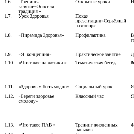
1.6.
Тренинг-
Открытые уроки
Н
занятие«Опасная
традиция «
1.7.
Урок Здоровья
Показ
презентации»Серьёзный
разговор»
1.8.
«Пирамида Здоровья»
Профилактика
В
г
1.9.
«
Я- концепция
»
Практическое занятие
Д
1.10.
«
Что такое наркотики
»
Тематическая беседа
Я
1.11.
«
Здоровым быть модно
»
Социальный урок
Я
1.12.
«
Береги здоровье
Классный час
Я
смолоду
»
1.13.
«Что такое ПАВ »
Тренинг жизненных
Ф
навыков