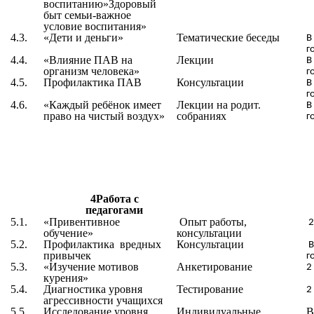
воспитанию»Здоровый
быт семьи-важное
условие воспитания»
4.3.
«
Дети и деньги
»
Тематические беседы
В
г
4.4.
«
Влияние ПАВ на
Лекции
В
организм человека
»
г
4.5.
Профилактика ПАВ
Консультации
В
г
4.6.
«Каждый ребёнок имеет
Лекции на родит.
В
право на чистый воздух»
собраниях
г
4Работа с
педагогами
5.1.
«Привентивное
Опыт работы,
2
обучение»
консультации
5.2.
Профилактика вредных
Консультации
В
привычек
г
5.3.
«
Изучение мотивов
Анкетирование
2
курения
»
5.4.
Диагностика уровня
Тестирование
2
агрессивности учащихся
5.5.
Исследование уровня
Индивидуальные
В