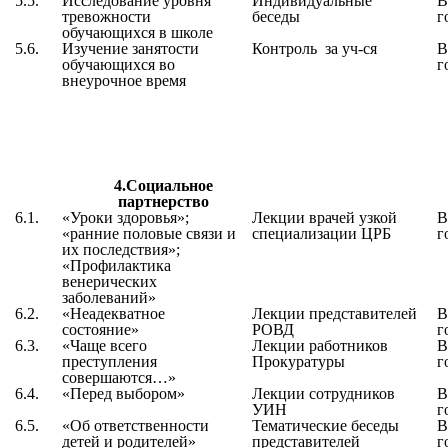
5.5.
Исследование уровня
Индивидуальные
В
тревожности
беседы
г
обучающихся в школе
5.6.
Изучение занятости
Контроль за уч-ся
В
обучающихся во
г
внеурочное время
4.Социальное
партнерство
6.1.
«
Уроки здоровья
»;
Лекции врачей узкой
В
«
ранние половые связи и
специализации ЦРБ
г
их последствия
»;
«
Профилактика
венерических
заболеваний
»
6.2.
«
Неадекватное
Лекции представителей
В
состояние
»
РОВД
г
6.3.
«
Чаще всего
Лекции работников
В
преступления
Прокуратуры
г
совершаются…
»
6.4.
«
Перед выбором
»
Лекции сотрудников
В
УИН
г
6.5.
«
Об ответственности
Тематические беседы
В
детей и родителей
»
представителей
г