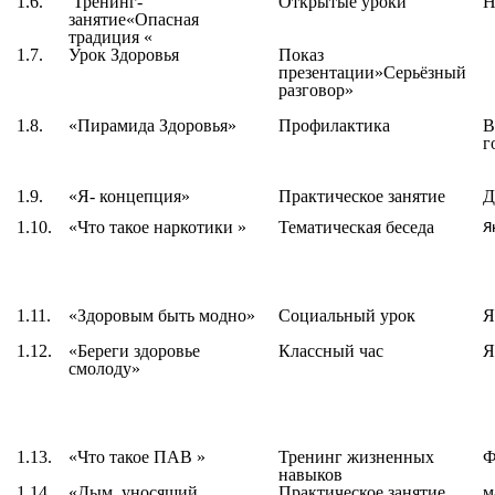
1.6.
Тренинг-
Открытые уроки
Н
занятие«Опасная
традиция «
1.7.
Урок Здоровья
Показ
презентации»Серьёзный
разговор»
1.8.
«Пирамида Здоровья»
Профилактика
В
г
1.9.
«
Я- концепция
»
Практическое занятие
Д
1.10.
«
Что такое наркотики
»
Тематическая беседа
Я
1.11.
«
Здоровым быть модно
»
Социальный урок
Я
1.12.
«
Береги здоровье
Классный час
Я
смолоду
»
1.13.
«Что такое ПАВ »
Тренинг жизненных
Ф
навыков
1.14.
«Дым, уносящий
Практическое занятие
м