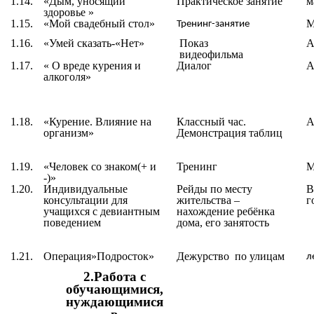
1.14.
«Дым, уносящий
Практическое занятие
м
здоровье »
1.15.
«
Мой свадебный стол
»
М
Тренинг-занятие
1.16.
«
Умей сказать-«Нет
»
Показ
А
видеофильма
1.17.
«
О вреде курения и
Диалог
А
алкоголя
»
1.18.
«
Курение. Влияние на
Классный час.
А
организм
»
Демонстрация таблиц
1.19.
«
Человек со знаком(+ и
Тренинг
М
-)
»
1.20.
Индивидуальные
Рейды по месту
В
консультации для
жительства –
г
учащихся с девиантным
нахождение ребёнка
поведением
дома, его занятость
1.21.
Операция»Подросток»
Дежурство по улицам
л
2.Работа с
обучающимися,
нуждающимися