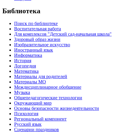
Библиотека
Поиск по библиотеке
Воспитательная работа
Для комплексов "Детский сад-начальная школа"
Здоровый образ жизни
Изобразительное искусство
Иностранный язык
Информатика
История
Логопедия
Математика
Материалы для родителей
Материалы МО
Междисциплинарное обобщение
Музыка
Общепедагогические технологии
Окружающий мир
Основы безопасности жизнедеятельности
Психология
Региональный компонент
Русский язык
Сценарии праздников