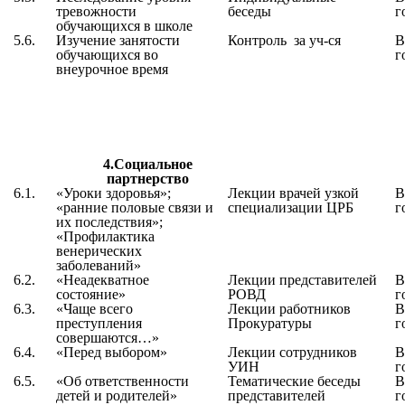
тревожности
беседы
г
обучающихся в школе
5.6.
Изучение занятости
Контроль за уч-ся
В
обучающихся во
г
внеурочное время
4.Социальное
партнерство
6.1.
«
Уроки здоровья
»;
Лекции врачей узкой
В
«
ранние половые связи и
специализации ЦРБ
г
их последствия
»;
«
Профилактика
венерических
заболеваний
»
6.2.
«
Неадекватное
Лекции представителей
В
состояние
»
РОВД
г
6.3.
«
Чаще всего
Лекции работников
В
преступления
Прокуратуры
г
совершаются…
»
6.4.
«
Перед выбором
»
Лекции сотрудников
В
УИН
г
6.5.
«
Об ответственности
Тематические беседы
В
детей и родителей
»
представителей
г