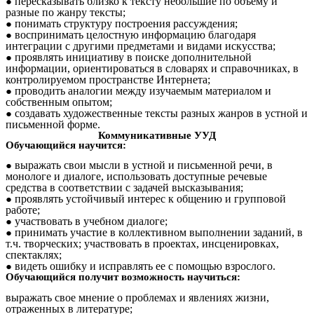
пересказывать близко к тексту небольшие по объему и
разные по жанру тексты;
понимать структуру построения рассуждения;
воспринимать целостную информацию благодаря
интеграции с другими предметами и видами искусства;
проявлять инициативу в поиске дополнительной
информации, ориентироваться в словарях и справочниках, в
контролируемом пространстве Интернета;
проводить аналогии между изучаемым материалом и
собственным опытом;
создавать художественные тексты разных жанров в устной и
письменной форме.
Коммуникативные УУД
Обучающийся научится:
выражать свои мысли в устной и письменной речи, в
монологе и диалоге, использовать доступные речевые
средства в соответствии с задачей высказывания;
проявлять устойчивый интерес к общению и групповой
работе;
участвовать в учебном диалоге;
принимать участие в коллективном выполнении заданий, в
т.ч. творческих; участвовать в проектах, инсценировках,
спектаклях;
видеть ошибку и исправлять ее с помощью взрослого.
Обучающийся получит возможность научиться:
выражать свое мнение о проблемах и явлениях жизни,
отраженных в литературе;