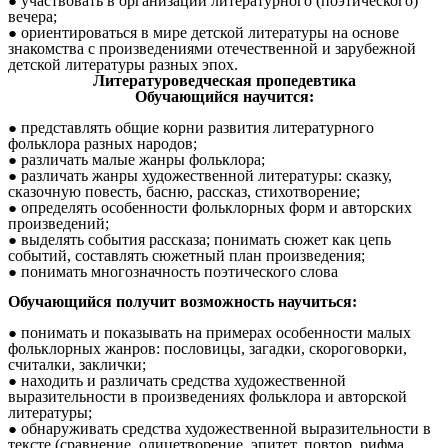
участвовать в организации литературного (поэтического)
вечера;
ориентироваться в мире детской литературы на основе
знакомства с произведениями отечественной и зарубежной
детской литературы разных эпох.
Литературоведческая пропедевтика
Обучающийся научится:
представлять общие корни развития литературного
фольклора разных народов;
различать малые жанры фольклора;
различать жанры художественной литературы: сказку,
сказочную повесть, басню, рассказ, стихотворение;
определять особенности фольклорных форм и авторских
произведений;
выделять события рассказа; понимать сюжет как цепь
событий, составлять сюжетный план произведения;
понимать многозначность поэтического слова
Обучающийся получит возможность научиться:
понимать и показывать на примерах особенности малых
фольклорных жанров: пословицы, загадки, скороговорки,
считалки, заклички;
находить и различать средства художественной
выразительности в произведениях фольклора и авторской
литературы;
обнаруживать средства художественной выразительности в
тексте (сравнение, олицетворение, эпитет, повтор, рифма,