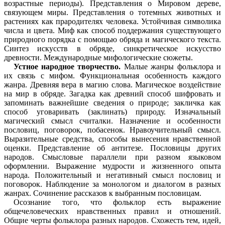
возрастные периоды). Представления о Мировом дереве,
связующем миры. Представления о тотемных животных и
растениях как прародителях человека. Устойчивая символика
числа и цвета. Миф как способ поддержания существующего
природного порядка с помощью обряда и магического текста.
Синтез искусств в обряде, синкретическое искусство
древности. Международные мифологические сюжеты.
Устное народное творчество.
Малые жанры фольклора и
их связь с мифом. Функциональная особенность каждого
жанра. Древняя вера в магию слова. Магическое воздействие
на мир в обряде. Загадка как древний способ шифровать и
запоминать важнейшие сведения о природе; закличка как
способ уговаривать (заклинать) природу. Изначальный
магический смысл считалки. Назначение и особенности
пословиц, поговорок, побасенок. Нравоучительный смысл.
Выразительные средства, способы вынесения нравственной
оценки. Представление об антитезе. Пословицы других
народов. Смысловые параллели при разном языковом
оформлении. Выражение мудрости и жизненного опыта
народа. Положительный и негативный смысл пословиц и
поговорок. Наблюдение за монологом и диалогом в разных
жанрах. Сочинение рассказов к выбранным пословицам.
Осознание того, что фольклор есть выражение
общечеловеческих нравственных правил и отношений.
Общие черты фольклора разных народов. Схожесть тем, идей,