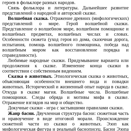
героев в фольклоре разных народов.
Связь фольклора и литературы. Дальнейшее развитие
представлений о народной и авторской сказке.
Волшебная сказка.
Отражение древних (мифологических)
представлений о мире. Герой волшебной сказки.
Представление о волшебном мире, волшебном помощнике и
волшебных предметах, волшебных числах и словах.
Особенности сюжета (уход героя из дома, сказочная дорога,
испытания, помощь волшебного помощника, победа над
волшебным миром как восстановление порядка и
справедливости).
Любимые народные сказки. Придумывание варианта или
продолжения к сказке. Изменение конца сказки в
соответствии с собственным видением.
Сказка о животных.
Этиологическая сказка о животных,
объясняющая особенности внешнего вида и повадки
животных. Исторический и жизненный опыт народа в сказке.
Откуда в сказке магия. Волшебные числа. Волшебные
помощники. Следы обряда и мотивы мифа в сказке.
Отражение взглядов на мир и общество.
Докучные сказки - игра с застывшими правилами сказки.
Жанр басни.
Двучленная структура басни: сюжетная часть
и нравоучение в виде итоговой морали. Происхождение
сюжетной части из сказки о животных. Эзоп как
мифологическая фигура и реальный баснописец. Басни Эзопа