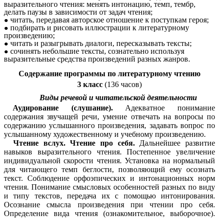
выразительного чтения: менять интонацию, темп, тембр,
делать паузы в зависимости от задач чтения;
читать, передавая авторское отношение к поступкам героя;
подбирать и рисовать иллюстрации к литературному
произведению;
читать и разыгрывать диалоги, пересказывать тексты;
сочинять небольшие тексты, сознательно используя
выразительные средства произведений разных жанров.
Содержание программы по литературному чтению
3 класс
(136 часов)
Виды речевой и читательской деятельности
Аудирование (слушание).
Адекватное понимание
содержания звучащей речи, умение отвечать на вопросы по
содержанию услышанного произведения, задавать вопрос по
услышанному художественному и учебному произведению.
Чтение вслух. Чтение про себя.
Дальнейшее развитие
навыков выразительного чтения. Постепенное увеличение
индивидуальной скорости чтения. Установка на нормальный
для читающего темп беглости, позволяющий ему осознать
текст. Соблюдение орфоэпических и интонационных норм
чтения. Понимание смысловых особенностей разных по виду
и типу текстов, передача их с помощью интонирования.
Осознание смысла произведения при чтении про себя.
Определение вида чтения (ознакомительное, выборочное).