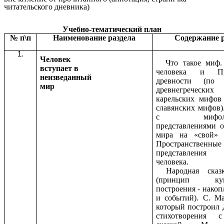
читательского дневника)
Учебно-тематический план
№ п\п
Наименование раздела
Содержание р
Человек
Что такое миф
вступает в
человека и П
неизведанный
древности (по 
мир
древнегреческ
карельских мифов 
славянских мифов)
с мифологи
представлениями о
мира на «свой» 
Пространственные
представления
человека.
Народная сказ
(принцип куму
построения - накоп
и событий). С. М
который построил 
стихотворения 