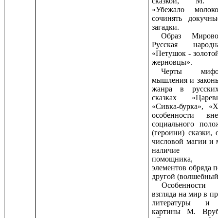
сказкой, М. Б
«Убежало молок
сочинять докучн
загадки.
Образ Мирово
Русская народн
«Петушок - золото
жерновцы».
Черты мифоло
мышления и законы
жанра в русски
сказках «Царевн
«Сивка-бурка», «Х
особенности вн
социального поло
(героини) сказки,
числовой магии и 
наличие вол
помощника, пр
элементов обряда 
другой (волшебный
Особенности 
взгляда на мир в п
литературы и 
картины М. Вруб