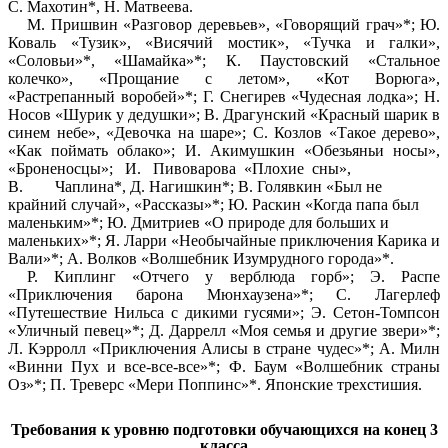
С. Махотин*, Н. Матвеева.
М. Пришвин «Разговор деревьев», «Говорящий грач»*; Ю.
Коваль «Тузик», «Висячий мостик», «Тучка и галки»,
«Соловьи»*, «Шамайка»*; К. Паустовский «Стальное
колечко», «Прощание с летом», «Кот Ворюга»,
«Растрепанный воробей»*; Г. Снегирев «Чудесная лодка»; Н.
Носов «Шурик у дедушки»; В. Драгунский «Красный шарик в
синем небе», «Девочка на шаре»; С. Козлов «Такое дерево»,
«Как поймать облако»; И. Акимушкин «Обезьяньи носы»,
«Броненосцы»; И. Пивоварова «Плохие сны»,
B. Чаплина*, Д. Нагишкин*; В. Голявкин «Был не
крайний случай», «Рассказы»*; Ю. Раскин «Когда папа был
маленьким»*; Ю. Дмитриев «О природе для больших и
маленьких»*; Я. Ларри «Необычайные приключения Карика и
Вали»*; А. Волков «Волшебник Изумрудного города»*.
Р. Киплинг «Отчего у верблюда горб»; Э. Распе
«Приключения барона Мюнхаузена»*; С. Лагерлеф
«Путешествие Нильса с дикими гусями»; Э. Сетон-Томпсон
«Уличный певец»*; Д. Даррелл «Моя семья и другие звери»*;
Л. Кэрролл «Приключения Алисы в стране чудес»*; А. Милн
«Винни Пух и все-все-все»*; Ф. Баум «Волшебник страны
Оз»*; П. Треверс «Мери Поппинс»*. Японские трехстишия.
Требования к уровню подготовки обучающихся на конец 3
класса