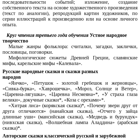
последовательности событий; изложение, создание
собственного текста на основе художественного произведения
(текст по аналогии), репродукций картин художников, по
серии иллюстраций к произведению или на основе личного
опыта.
Круг чтения третьего года обучения
Устное народное
творчество
Малые жанры фольклора: считалки, загадки, заклички,
пословицы, поговорки.
Мифологические сюжеты Древней Греции, славянские
мифы, карельские мифы «Калевала».
Русские народные сказки и сказки разных
народов
«Яичко», «Петушок - золотой гребешок и жерновцы»,
«Сивка-бурка», «Хаврошечка», «Мороз, Солнце и Ветер»,
«Царевна-лягушка», «Царевна Несмеяна»*, «У страха глаза
велики», докучные сказки*, «Коза с орехами»*.
«Хитрая лиса» (корякская сказка)*, «Почему звери друг от
друга отличаются» (нанайская сказка), «Отчего у зайца
длинные уши» (мансийская сказка), «Медведь и бурундук»
(нивхская сказка), «Волшебная лампа Аладдина» (арабская
сказка)*.
Авторские сказки классической русской и зарубежной