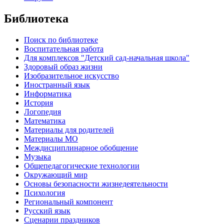
Библиотека
Поиск по библиотеке
Воспитательная работа
Для комплексов "Детский сад-начальная школа"
Здоровый образ жизни
Изобразительное искусство
Иностранный язык
Информатика
История
Логопедия
Математика
Материалы для родителей
Материалы МО
Междисциплинарное обобщение
Музыка
Общепедагогические технологии
Окружающий мир
Основы безопасности жизнедеятельности
Психология
Региональный компонент
Русский язык
Сценарии праздников