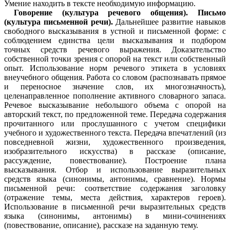
Умение находить в тексте необходимую информацию.
Говорение (культура речевого общения). Письмо
(культура письменной речи).
Дальнейшее развитие навыков
свободного высказывания в устной и письменной форме: с
соблюдением единства цели высказывания и подбором
точных средств речевого выражения. Доказательство
собственной точки зрения с опорой на текст или собственный
опыт. Использование норм речевого этикета в условиях
внеучебного общения. Работа со словом (распознавать прямое
и переносное значение слов, их многозначность),
целенаправленное пополнение активного словарного запаса.
Речевое высказывание небольшого объема с опорой на
авторский текст, по предложенной теме. Передача содержания
прочитанного или прослушанного с учетом специфики
учебного и художественного текста. Передача впечатлений (из
повседневной жизни, художественного произведения,
изобразительного искусства) в рассказе (описание,
рассуждение, повествование). Построение плана
высказывания. Отбор и использование выразительных
средств языка (синонимы, антонимы, сравнение). Нормы
письменной речи: соответствие содержания заголовку
(отражение темы, места действия, характеров героев).
Использование в письменной речи выразительных средств
языка (синонимы, антонимы) в мини-сочинениях
(повествование, описание), рассказе на заданную тему.