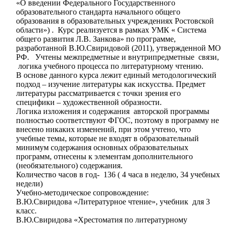
«О введении Федерального Государственного
образовательного стандарта начального общего
образования в образовательных учреждениях Ростовской
области») . Курс реализуется в рамках УМК « Система
общего развития Л.В. Занкова» по программе,
разработанной В.Ю.Свиридовой (2011), утвержденной МО
РФ. Учтены межпредметные и внутрипредметные связи,
логика учебного процесса по литературному чтению.
В основе данного курса лежит единый методологический
подход – изучение литературы как искусства. Предмет
литературы рассматривается с точки зрения его
специфики – художественной образности.
Логика изложения и содержания авторской программы
полностью соответствуют ФГОС, поэтому в программу не
внесено никаких изменений, при этом учтено, что
учебные темы, которые не входят в образовательный
минимум содержания основных образовательных
программ, отнесены к элементам дополнительного
(необязательного) содержания.
Количество часов в год- 136 ( 4 часа в неделю, 34 учебных
недели)
Учебно-методическое сопровождение:
В.Ю.Свиридова «Литературное чтение», учебник для 3
класс.
В.Ю.Свиридова «Хрестоматия по литературному