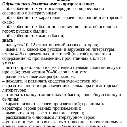
Обучающиеся должны
иметь представление:
– об особенностях устного народного творчества по
сравнению с литературным;
– об особенностях характеров героев в народной и авторской
сказке;
– об особенностях былинного повествования, об основных
героях русских былин;
– об особенностях жанра басни;
знать:
– наизусть 10–12 стихотворений разных авторов;
– имена 4–5 классиков русской и зарубежной литературы,
имена 4–5 современных писателей (поэтов); названия и
содержание их произведений, прочитанных в классе;
уметь:
– читать правильно и выразительно целыми словами вслух и
про себя; темп чтения
70–80 слов в минуту
;
– различать малые жанры фольклора;
– находить и различать средства художественной
выразительности в произведениях фольклора и в авторской
литературы;
– отличать сказку о животных от басни; волшебную сказку от
былины;
– характеризовать героев произведений; сравнивать
характеры героев разных произведений;
– выявлять авторское отношение к герою;
– рассказывать о любимом литературном герое;
– устно и письменно выражать отношение к прочитанному и
впечатление от прочитанного (аннотация, страничка