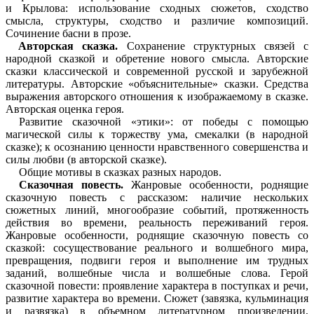
и Крылова: использование сходных сюжетов, сходство
смысла, структуры, сходство и различие композиций.
Сочинение басни в прозе.
Авторская сказка.
Сохранение структурных связей с
народной сказкой и обретение нового смысла. Авторские
сказки классической и современной русской и зарубежной
литературы. Авторские «объяснительные» сказки. Средства
выражения авторского отношения к изображаемому в сказке.
Авторская оценка героя.
Развитие сказочной «этики»: от победы с помощью
магической силы к торжеству ума, смекалки (в народной
сказке); к осознанию ценности нравственного совершенства и
силы любви (в авторской сказке).
Общие мотивы в сказках разных народов.
Сказочная повесть.
Жанровые особенности, роднящие
сказочную повесть с рассказом: наличие нескольких
сюжетных линий, многообразие событий, протяженность
действия во времени, реальность переживаний героя.
Жанровые особенности, роднящие сказочную повесть со
сказкой: сосуществование реального и волшебного мира,
превращения, подвиги героя и выполнение им трудных
заданий, волшебные числа и волшебные слова. Герой
сказочной повести: проявление характера в поступках и речи,
развитие характера во времени. Сюжет (завязка, кульминация
и развязка) в объемном литературном произведении,