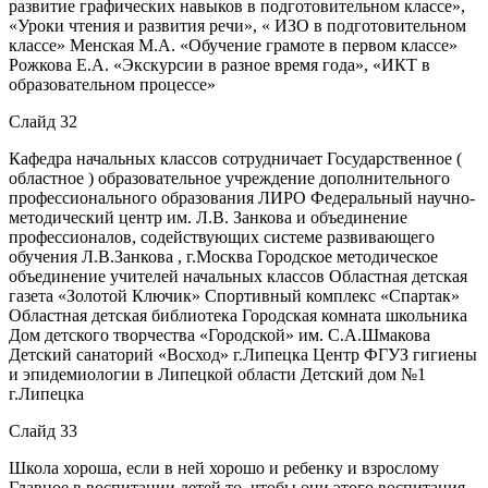
развитие графических навыков в подготовительном классе»,
«Уроки чтения и развития речи», « ИЗО в подготовительном
классе» Менская М.А. «Обучение грамоте в первом классе»
Рожкова Е.А. «Экскурсии в разное время года», «ИКТ в
образовательном процессе»
Слайд 32
Кафедра начальных классов сотрудничает Государственное (
областное ) образовательное учреждение дополнительного
профессионального образования ЛИРО Федеральный научно-
методический центр им. Л.В. Занкова и объединение
профессионалов, содействующих системе развивающего
обучения Л.В.Занкова , г.Москва Городское методическое
объединение учителей начальных классов Областная детская
газета «Золотой Ключик» Спортивный комплекс «Спартак»
Областная детская библиотека Городская комната школьника
Дом детского творчества «Городской» им. С.А.Шмакова
Детский санаторий «Восход» г.Липецка Центр ФГУЗ гигиены
и эпидемиологии в Липецкой области Детский дом №1
г.Липецка
Слайд 33
Школа хороша, если в ней хорошо и ребенку и взрослому
Главное в воспитании детей то, чтобы они этого воспитания