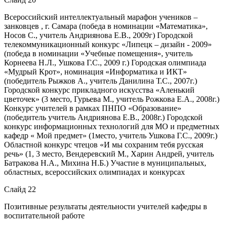
Всероссийский интеллектуальный марафон учеников –
занковцев , г. Самара (победа в номинации «Математика»,
Носов С., учитель Андриянова Е.В., 2009г) Городской
телекоммуникационный конкурс «Липецк – дизайн - 2009»
(победа в номинации «Учебные помещения», учитель
Корнеева Н.Л., Ушкова Г.С., 2009 г.) Городская олимпиада
«Мудрый Крот», номинация «Информатика и ИКТ»
(победитель Рыжков А., учитель Данилина Т.С., 2007г.)
Городской конкурс прикладного искусства «Аленький
цветочек» (3 место, Гурьева М., учитель Рожкова Е.А., 2008г.)
Конкурс учителей в рамках ПНПО «Образование»
(победитель учитель Андриянова Е.В., 2008г.) Городской
конкурс информационных технологий для МО и предметных
кафедр « Мой предмет» (1место, учитель Ушкова Г.С., 2009г.)
Областной конкурс чтецов «И мы сохраним тебя русская
речь» (1, 3 место, Вендеревский М., Харин Андрей, учитель
Батракова Н.А., Михина Н.Б.) Участие в муниципальных,
областных, всероссийских олимпиадах и конкурсах
Слайд 22
Позитивные результаты деятельности учителей кафедры в
воспитательной работе