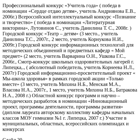
Профессиональный конкурс «Учитель года» ( победа в
номинации «Сердце отдаю детям», учитель Андриянова Е.В.,
2006г.) Всероссийский интеллектуальный конкурс «Познание
и творчество» ( победа в номинации «Литературная
викторина», Лутовинов С., учитель Данилина Т. С., 2008г. )
Городской конкурс «Театр – детям» (3 место., учитель
Данилина Т.С., 2007г., 2 место, учитель Корнукова Н.И.,
2009г.) Городской конкурс информационных технологий для
методических объединений и предметных кафедр « Мой
предмет» (2 место, учитель Варварина О.Н., Ушкова Г.С.,
2006г., Смотр-конкурс школьных оздоровительных лагерей г.
Липецка,., ( абсолютный победитель, учитель Корнеева Н.Л.,
2007г) Городской информационно-просветительный проект «
Мы-школа здоровья» в рамках городской акции «Только
вместе» (3 место, учитель Михина Н.Б., Менская М.А.,
Власова Н.А., 2007г., 1 место, учитель Михина Н.Б., Батракова
Н.А., 2008 г.) Областной конкурс программ и научно –
методических разработок в номинации «Инновационный
проект, программы деятельности, программы развития»
(диплом лауреата авторскому коллективу кафедры начальных
классов МОУ гимназии №1 г. Липецка, 2007 г.) Участие в
муниципальных, областных, всероссийских олимпиадах и
конкурсах
Слайд 20