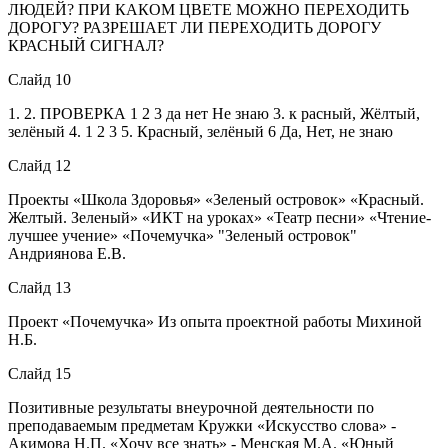
ЛЮДЕЙ? ПРИ КАКОМ ЦВЕТЕ МОЖНО ПЕРЕХОДИТЬ
ДОРОГУ? РАЗРЕШАЕТ ЛИ ПЕРЕХОДИТЬ ДОРОГУ
КРАСНЫЙ СИГНАЛ?
Слайд 10
1. 2. ПРОВЕРКА 1 2 3 да нет Не знаю 3. к расный, Жёлтый,
зелёный 4. 1 2 3 5. Красный, зелёный 6 Да, Нет, не знаю
Слайд 12
Проекты «Школа Здоровья» «Зеленый островок» «Красный.
Желтый. Зеленый» «ИКТ на уроках» «Театр песни» «Чтение-
лучшее учение» «Почемучка» "Зеленый островок"
Андриянова Е.В.
Слайд 13
Проект «Почемучка» Из опыта проектной работы Михиной
Н.Б.
Слайд 15
Позитивные результаты внеурочной деятельности по
преподаваемым предметам Кружки «Искусство слова» -
Акимова Н.П. «Хочу все знать» - Менская М.А. «Юный