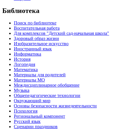
Библиотека
Поиск по библиотеке
Воспитательная работа
Для комплексов "Детский сад-начальная школа"
Здоровый образ жизни
Изобразительное искусство
Иностранный язык
Информатика
История
Логопедия
Математика
Материалы для родителей
Материалы МО
Междисциплинарное обобщение
Музыка
Общепедагогические технологии
Окружающий мир
Основы безопасности жизнедеятельности
Психология
Региональный компонент
Русский язык
Сценарии праздников