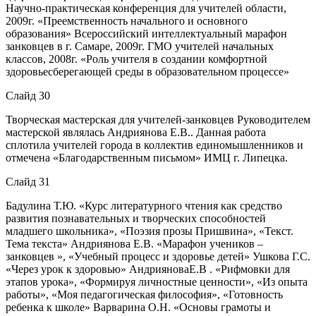
Научно-практическая конференция для учителей области,
2009г. «Преемственность начального и основного
образования» Всероссийский интеллектуальный марафон
занковцев в г. Самаре, 2009г. ГМО учителей начальных
классов, 2008г. «Роль учителя в создании комфортной
здоровьесберегающей среды в образовательном процессе»
Слайд 30
Творческая мастерская для учителей-занковцев Руководителем
мастерской являлась Андриянова Е.В.. Данная работа
сплотила учителей города в коллектив единомышленников и
отмечена «Благодарственным письмом» ИМЦ г. Липецка.
Слайд 31
Бадулина Т.Ю. «Курс литературного чтения как средство
развития познавательных и творческих способностей
младшего школьника», «Поэзия прозы Пришвина», «Текст.
Тема текста» Андриянова Е.В. «Марафон учеников –
занковцев », «Учебный процесс и здоровье детей» Ушкова Г.С.
«Через урок к здоровью» АндрияноваЕ.В . «Рифмовки для
этапов урока», «Формируя личностные ценности», «Из опыта
работы», «Моя педагогическая философия», «Готовность
ребенка к школе» Варварина О.Н. «Основы грамоты и