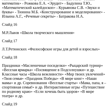
математик» - Рожкова Е.А. «Эрудит» - Бадулина Т.Ю.,
«Математический калейдоскоп» - Курьянова С.В. «Звуки и
буквы» - Тюнина М.Б. «Конструирование и моделирование» -
Ильина А.Г., «Речевые секреты» - Батракова Н.А.
Слайд 16
М.Р.Львов «Школа творческого мышления»
Слайд 17
Л.Т.Ретюнских «Философские игры для детей и взрослых»
Слайд 18
Праздники «Масленичные посиделки» «Рыцарский турнир»
«Веселая ярмарка» «Посвящение в Подсолнушки» и др.
Классные часы «Школа вежливости» «Мир твоих увлечений»
«Твоя семья» «Праздник Победы» «В мире книг» «Наши
мамы» и др. Соревнования «Веселые старты» «Мама, папа, я –
спортивная семья!» и др. Интерактивные игры «Путешествие
по родному краю» «Если хочешь быть здоров» «В мире
театра» и др.
Слайд 19