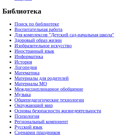
Библиотека
Поиск по библиотеке
Воспитательная работа
Для комплексов "Детский сад-начальная школа"
Здоровый образ жизни
Изобразительное искусство
Иностранный язык
Информатика
История
Логопедия
Математика
Материалы для родителей
Материалы МО
Междисциплинарное обобщение
Музыка
Общепедагогические технологии
Окружающий мир
Основы безопасности жизнедеятельности
Психология
Региональный компонент
Русский язык
Сценарии праздников