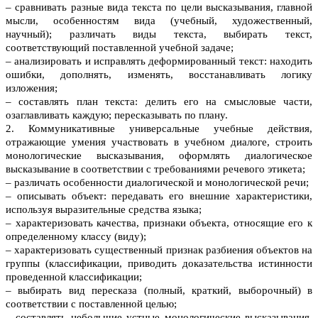
– сравнивать разные вида текста по цели высказывания, главной
мысли, особенностям вида (учебный, художественный,
научный); различать виды текста, выбирать текст,
соответствующий поставленной учебной задаче;
– анализировать и исправлять деформированный текст: находить
ошибки, дополнять, изменять, восстанавливать логику
изложения;
– составлять план текста: делить его на смысловые части,
озаглавливать каждую; пересказывать по плану.
2. Коммуникативные универсальные учебные действия,
отражающие умения участвовать в учебном диалоге, строить
монологические высказывания, оформлять диалогическое
высказывание в соответствии с требованиями речевого этикета;
– различать особенности диалогической и монологической речи;
– описывать объект: передавать его внешние характеристики,
используя выразительные средства языка;
– характеризовать качества, признаки объекта, относящие его к
определенному классу (виду);
– характеризовать существенный признак разбиения объектов на
группы (классификации, приводить доказательства истинности
проведенной классификации;
– выбирать вид пересказа (полный, краткий, выборочный) в
соответствии с поставленной целью;
– составлять небольшие устные монологические высказывания,