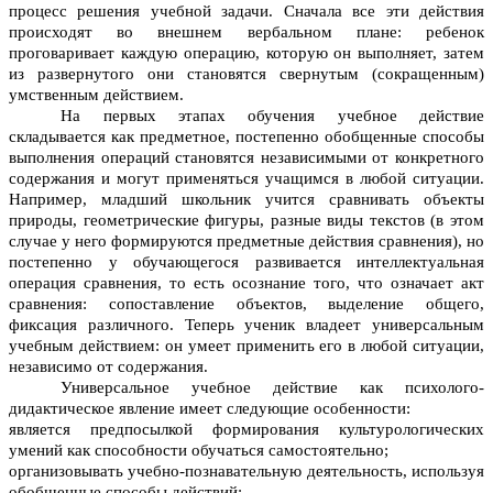
процесс решения учебной задачи. Сначала все эти действия
происходят во внешнем вербальном плане: ребенок
проговаривает каждую операцию, которую он выполняет, затем
из развернутого они становятся свернутым (сокращенным)
умственным действием.
На первых этапах обучения учебное действие
складывается как предметное, постепенно обобщенные способы
выполнения операций становятся независимыми от конкретного
содержания и могут применяться учащимся в любой ситуации.
Например, младший школьник учится сравнивать объекты
природы, геометрические фигуры, разные виды текстов (в этом
случае у него формируются предметные действия сравнения), но
постепенно у обучающегося развивается интеллектуальная
операция сравнения, то есть осознание того, что означает акт
сравнения: сопоставление объектов, выделение общего,
фиксация различного. Теперь ученик владеет универсальным
учебным действием: он умеет применить его в любой ситуации,
независимо от содержания.
Универсальное учебное действие как психолого-
дидактическое явление имеет следующие особенности:
является предпосылкой формирования культурологических
умений как способности обучаться самостоятельно;
организовывать учебно-познавательную деятельность, используя
обобщенные способы действий;