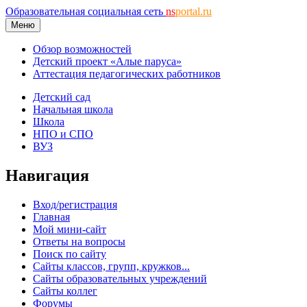
Образовательная социальная сеть
ns
portal.ru
Меню
Обзор возможностей
Детский проект «Алые паруса»
Аттестация педагогических работников
Детский сад
Начальная школа
Школа
НПО и СПО
ВУЗ
Навигация
Вход/регистрация
Главная
Мой мини-сайт
Ответы на вопросы
Поиск по сайту
Сайты классов, групп, кружков...
Сайты образовательных учреждений
Сайты коллег
Форумы