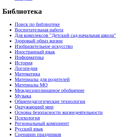
Библиотека
Поиск по библиотеке
Воспитательная работа
Для комплексов "Детский сад-начальная школа"
Здоровый образ жизни
Изобразительное искусство
Иностранный язык
Информатика
История
Логопедия
Математика
Материалы для родителей
Материалы МО
Междисциплинарное обобщение
Музыка
Общепедагогические технологии
Окружающий мир
Основы безопасности жизнедеятельности
Психология
Региональный компонент
Русский язык
Сценарии праздников