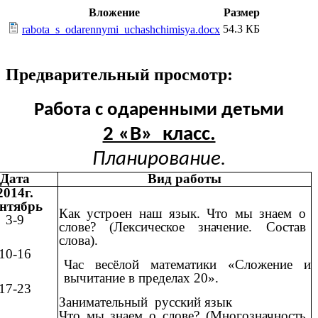
Вложение
Размер
54.3 КБ
rabota_s_odarennymi_uchashchimisya.docx
Предварительный просмотр:
Работа с одаренными детьми
2 «В» класс.
Планирование.
Дата
Вид работы
2014г.
ентябрь
Как устроен наш язык.
Что мы знаем о
3-9
слове? (Лексическое значение. Состав
слова).
10-16
Час весёлой математики «Сложение и
вычитание в пределах 20».
17-23
Занимательный русский язык
Что мы знаем о слове? (Многозначность