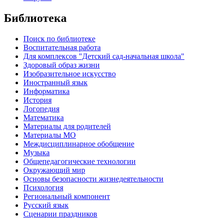
Библиотека
Поиск по библиотеке
Воспитательная работа
Для комплексов "Детский сад-начальная школа"
Здоровый образ жизни
Изобразительное искусство
Иностранный язык
Информатика
История
Логопедия
Математика
Материалы для родителей
Материалы МО
Междисциплинарное обобщение
Музыка
Общепедагогические технологии
Окружающий мир
Основы безопасности жизнедеятельности
Психология
Региональный компонент
Русский язык
Сценарии праздников