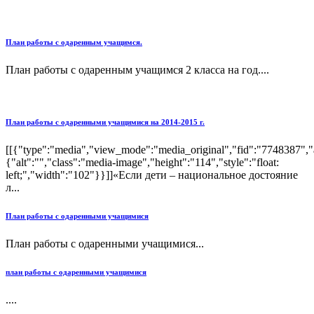
План работы с одаренным учащимся.
План работы с одаренным учащимся 2 класса на год....
План работы с одаренными учащимися на 2014-2015 г.
[[{"type":"media","view_mode":"media_original","fid":"7748387","a
{"alt":"","class":"media-image","height":"114","style":"float:
left;","width":"102"}}]]«Если дети – национальное достояние
л...
План работы с одаренными учащимися
План работы с одаренными учащимися...
план работы с одаренными учащимися
....