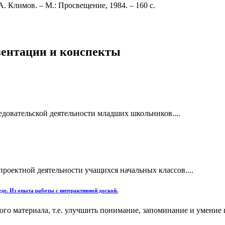
. Климов. – М.: Просвещение, 1984. – 160 с.
езентации и конспекты
едовательской деятельности младших школьников....
роектной деятельности учащихся начальных классов....
е. Из опыта работы с интерактивной доской.
го материала, т.е. улучшить понимание, запоминание и умение 