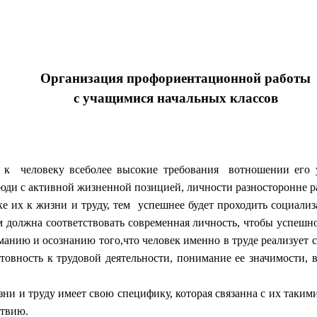
Организация профориентационной работы
с учащимися начальных классов
 к человеку всеболее высокие требования вотношении его у
и с активной жизненной позицией, личности разносторонне разв
е их к жизни и труду, тем успешнее будет проходить социали
м должна соответствовать современная личность, чтобы успешно
ию и осознанию того,что человек именно в труде реализует се
овность к трудовой деятельности, понимание ее значимости, в
ни и труду имеет свою специфику, которая связанна с их таким
ствию.