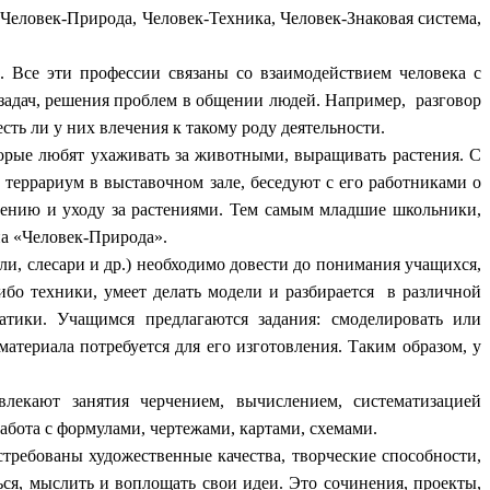
Человек-Природа, Человек-Техника, Человек-Знаковая система,
д. Все эти профессии связаны со взаимодействием человека с
задач, решения проблем в общении людей. Например, разговор
сть ли у них влечения к такому роду деятельности.
торые любят ухаживать за животными, выращивать растения. С
террариум в выставочном зале, беседуют с его работниками о
дению и уходу за растениями. Тем самым младшие школьники,
па «Человек-Природа».
и, слесари и др.) необходимо довести до понимания учащихся,
ибо техники, умеет делать модели и разбирается в различной
атики. Учащимся предлагаются задания: смоделировать или
атериала потребуется для его изготовления. Таким образом, у
лекают занятия черчением, вычислением, систематизацией
бота с формулами, чертежами, картами, схемами.
стребованы художественные качества, творческие способности,
ься, мыслить и воплощать свои идеи. Это сочинения, проекты,