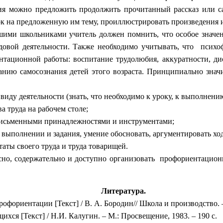
ения можно предложить продолжить прочитанный рассказ или с
ок на предложенную им тему, проиллюстрировать произведения 
ими школьниками учитель должен помнить, что особое значен
удовой деятельности. Также необходимо учитывать, что психо
нтационной работы: воспитание трудолюбия, аккуратности, ди
анию самосознания детей этого возраста. Принципиально зна
виду деятельности (знать, что необходимо к уроку, к выполнени
а труда на рабочем столе;
письменными принадлежностями и инструментами;
выполнении и задания, умение обосновать, аргументировать хо
аты своего труда и труда товарищей.
есно, содержательно и доступно организовать профориентацио
Литература.
офориентации [Текст] / В. А. Бородин// Школа и производство. –
хся [Текст] / Н.И. Калугин. – М.: Просвещение, 1983. – 190 с.