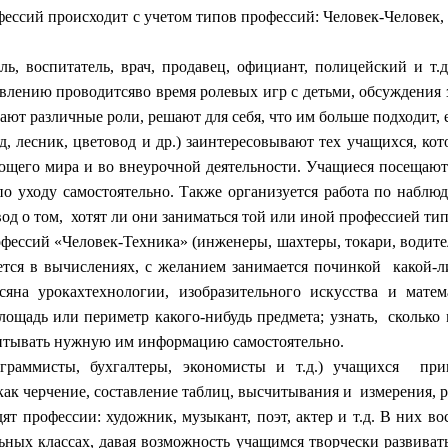
ссий происходит с учетом типов профессий: Человек-Человек, 
ь, воспитатель, врач, продавец, официант, полицейский и т.
лению проводитсяво время ролевых игр с детьми, обсуждения 
ают различные роли, решают для себя, что им больше подходит, е
, лесник, цветовод и др.) заинтересовывают тех учащихся, ко
щего мира и во внеурочной деятельности. Учащиеся посещают 
по уходу самостоятельно. Также организуется работа по наблю
вод о том, хотят ли они заниматься той или иной профессией ти
ессий «Человек-Техника» (инженеры, шахтеры, токари, водител
ется в вычислениях, с желанием занимается починкой какой-л
яна урокахтехнологии, изобразительного искусства и матем
щадь или периметр какого-нибудь предмета; узнать, сколько м
итывать нужную им информацию самостоятельно.
граммисты, бухгалтеры, экономисты и т.д.) учащихся прив
к черчение, составление таблиц, высчитывания и измерения, ра
 профессии: художник, музыкант, поэт, актер и т.д. В них во
ьных классах, давая возможность учащимся творчески развиват