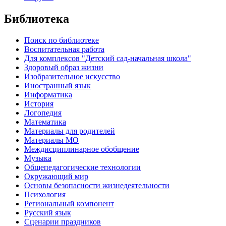
Библиотека
Поиск по библиотеке
Воспитательная работа
Для комплексов "Детский сад-начальная школа"
Здоровый образ жизни
Изобразительное искусство
Иностранный язык
Информатика
История
Логопедия
Математика
Материалы для родителей
Материалы МО
Междисциплинарное обобщение
Музыка
Общепедагогические технологии
Окружающий мир
Основы безопасности жизнедеятельности
Психология
Региональный компонент
Русский язык
Сценарии праздников