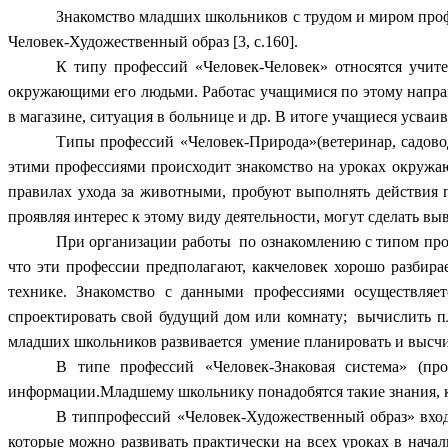
Знакомство младших школьников с трудом и миром профе
Человек-Художественный образ [3, с.160].
К типу профессий «Человек-Человек» относятся учител
окружающими его людьми. Работас учащимися по этому направ
в магазине, ситуация в больнице и др. В итоге учащиеся усваив
Типы профессий «Человек-Природа»(ветеринар, садовод
этими профессиями происходит знакомство на уроках окружаю
правилах ухода за животными, пробуют выполнять действия 
проявляя интерес к этому виду деятельности, могут сделать вы
При организации работы по ознакомлению с типом проф
что эти профессии предполагают, какчеловек хорошо разбира
технике. Знакомство с данными профессиями осуществляетс
спроектировать свой будущий дом или комнату; вычислить пло
младших школьников развивается умение планировать и высч
В типе профессий «Человек-Знаковая система» (про
информации.Младшему школьнику понадобятся такие знания, ка
В типпрофессий «Человек-Художественный образ» входят
которые можно развивать практически на всех уроках в начал