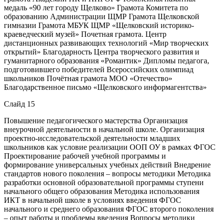
медаль «90 лет городу Щелково» Грамота Комитета по
образованию Администрации ЩМР Грамота Щелковской
гимназии Грамота МБУК ЩМР «Щелковский историко-
краеведческий музей» Почетная грамота. Центр
дистанционных развивающих технологий «Мир творческих
открытий» Благодарность Центра творческого развития и
гуманитарного образования «Романтик» Дипломы педагога,
подготовившего победителей Всероссийских олимпиад
школьников Почётная грамота МОО «Отечество»
Благодарственное письмо «Щелковского информагентства»
Слайд 15
Повышение педагогического мастерства Организация
внеурочной деятельности в начальной школе. Организация
проектно-исследовательской деятельности младших
школьников как условие реализации ООП ОУ в рамках ФГОС
Проектирование рабочей учебной программы и
формирование универсальных учебных действий Внедрение
стандартов нового поколения – вопросы методики Методика
разработки основной образовательной программы ступени
начального общего образования Методика использования
ИКТ в начальной школе в условиях введения ФГОС
начального и среднего образования ФГОС второго поколения
– опыт работы и проблемы введения Вопросы методики