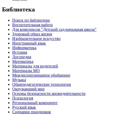
Библиотека
Поиск по библиотеке
Воспитательная работа
Для комплексов "Детский сад-начальная школа"
Здоровый образ жизни
Изобразительное искусство
Иностранный язык
Информатика
История
Логопедия
Математика
Материалы для родителей
Материалы МО
Междисциплинарное обобщение
Музыка
Общепедагогические технологии
Окружающий мир
Основы безопасности жизнедеятельности
Психология
Региональный компонент
Русский язык
Сценарии праздников