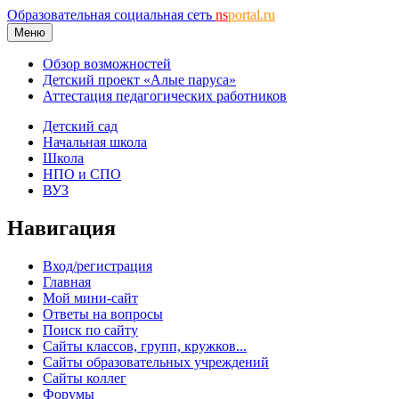
Образовательная социальная сеть
ns
portal.ru
Меню
Обзор возможностей
Детский проект «Алые паруса»
Аттестация педагогических работников
Детский сад
Начальная школа
Школа
НПО и СПО
ВУЗ
Навигация
Вход/регистрация
Главная
Мой мини-сайт
Ответы на вопросы
Поиск по сайту
Сайты классов, групп, кружков...
Сайты образовательных учреждений
Сайты коллег
Форумы