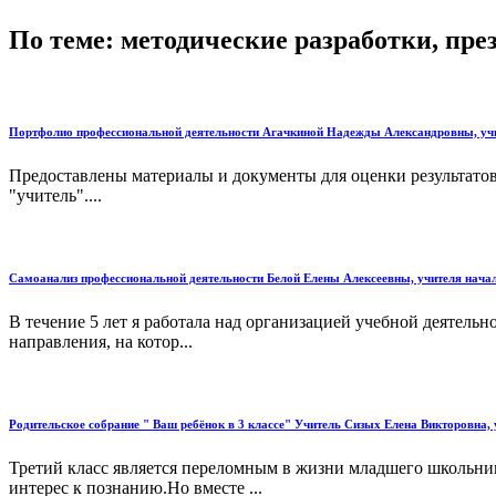
По теме: методические разработки, пр
Портфолио профессиональной деятельности Агачкиной Надежды Александровны, уч
Предоставлены материалы и документы для оценки результато
"учитель"....
Самоанализ профессиональной деятельности Белой Елены Алексеевны, учителя н
В течение 5 лет я работала над организацией учебной деятель
направления, на котор...
Родительское собрание " Ваш ребёнок в 3 классе" Учитель Сизых Елена Викторовн
Третий класс является переломным в жизни младшего школьник
интерес к познанию.Но вместе ...