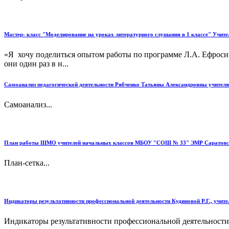
Мастер- класс "Моделирование на уроках литературного слушания в 1 классе" Учи
«Я хочу поделиться опытом работы по программе Л.А. Ефросин
они один раз в н...
Самоанализ педагогической деятельности Рябченко Татьяны Александровны учител
Самоанализ...
План работы ШМО учителей начальных классов МБОУ "СОШ № 33" ЭМР Саратовск
План-сетка...
Индикаторы результативности профессиональной деятельности Кудиновой Р.Г., учит
Индикаторы результативности профессиональной деятельности К