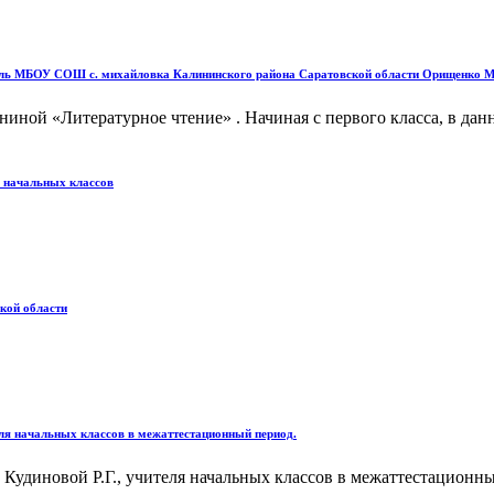
тель МБОУ СОШ с. михайловка Калининского района Саратовской области Орищенко М.
иной «Литературное чтение» . Начиная с первого класса, в дан
я начальных классов
ой области
еля начальных классов в межаттестационный период.
удиновой Р.Г., учителя начальных классов в межаттестационный