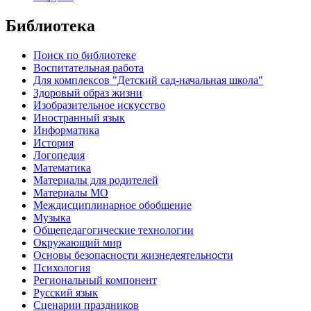
Библиотека
Поиск по библиотеке
Воспитательная работа
Для комплексов "Детский сад-начальная школа"
Здоровый образ жизни
Изобразительное искусство
Иностранный язык
Информатика
История
Логопедия
Математика
Материалы для родителей
Материалы МО
Междисциплинарное обобщение
Музыка
Общепедагогические технологии
Окружающий мир
Основы безопасности жизнедеятельности
Психология
Региональный компонент
Русский язык
Сценарии праздников