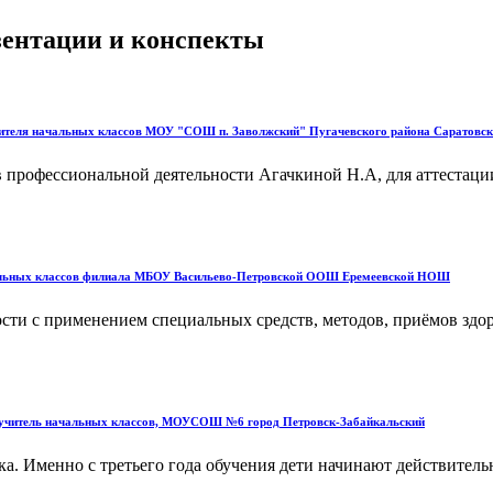
езентации и конспекты
ителя начальных классов МОУ "СОШ п. Заволжский" Пугачевского района Саратовск
в профессиональной деятельности Агачкиной Н.А, для аттестац
ачальных классов филиала МБОУ Васильево-Петровской ООШ Еремеевской НОШ
ности с применением специальных средств, методов, приёмов здо
а, учитель начальных классов, МОУСОШ №6 город Петровск-Забайкальский
а. Именно с третьего года обучения дети начинают действитель