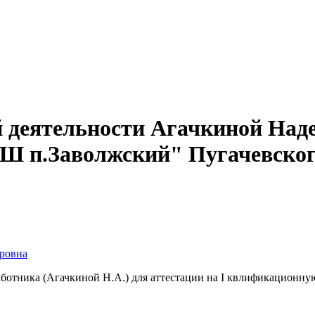
 деятельности Агачкиной Над
 п.Заволжский" Пугачевског
ровна
аботника (Агачкиной Н.А.) для аттестации на I квлификационну