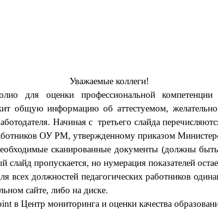
Уважаемые коллеги!
олио для оценки профессиональной компетенции
ит общую информацию об аттестуемом, желательно 
работодателя. Начиная с третьего слайда перечисляют
работников ОУ РМ, утвержденному приказом Министерс
еобходимые сканированные документы (должны быть 
й слайд пропускается, но нумерация показателей остае
я всех должностей педагогических работников одинак
ьном сайте, либо на диске.
nt в Центр мониторинга и оценки качества образования