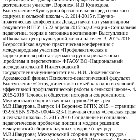
деятельности учителя», Воронеж, И.В.Кузнецова.
Выступление «Культурно-образовательная среда сельского
социума и сельской школы». 2. 2014-2015 г. Научно-
практическая конференция Декада науки на гуманитарном
факультете ВГПУ. 15-22 апреля 2015года.Секция «Социальная
педагогика, теория и методика воспитания» Выступление
«Школа как центр культурной жизни на селе». 3. 2015-2016
Всероссийская научно-практическая конференция с
международным участием «Профилактическая и
коррекционная работа с детьми «группы риска»: опыт
,проблемы и перспективы» ФГАОУ ВО«Национальный
исследовательский Нижегородский
государственныйуниверситет им . Н.И. Лобачевского»
Арзамасский филиал Психолого-педагогический факультет
Выступление «Сотрудничество с семьей как одно из условий
эффективной профилактической работы в сельской школе». 4.
2015-2016 Человек и общество: история и современность.
Межвузоский сборник научных трудов./ Науч. ред.
М.В.Шакурова. Выпуск 14 Воронеж: ВГПУ, 2015. – страницы
93-95ISBN 978-5- 00044-323-1 Научная статья «Сельская среда
и сельская школа». 5. 2015-2016 Социальные и социально-
педагогические проблемы: поиски и модели решения:
межвузовский сборник научных трудов./ (науч.ред.
М.В.Шакурова) Межвузовский сборник научных трудов /
Воронеж. гос. пед. ун-т ; (науч.ред. М.В.Шакурова).- Воронеж,