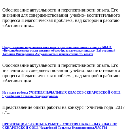
Обоснование актуальности и перспективности опыта. Его
значения для совершенствования учебно- воспитательного
процесса Педагогическая проблема, над которой я работаю –
«Активизация...
Представление педагогического опыта учителя начальных классов МБОУ
«Большеберезниковская средняя общеобразовательная школа» Забатуриной
Татьяны Викторовны Актуальность и перспективность опыта
Обоснование актуальности и перспективности опыта. Его
значения для совершенствования учебно- воспитательного
процесса Педагогическая проблема, над которой я работаю –
«Активизация...
Из опыта работы УЧИТЕЛЯ НАЧАЛЬНЫХ КЛАССОВ СКНАРОВСКОЙ ООШ.
Чухлебовой Татьяны Владимировны.
Представление опыта работы на конкурс "Учитель года- 2017
г."...
ПРЕЗЕНТАЦИЯ "ИЗ ОПЫТА РАБОТЫ УЧИТЕЛЯ НАЧАЛЬНЫХ КЛАССОВ
СКНАРОВСКОЙ ООШ. Чухлебовой Татьяны Владимировны.ЧАСТЬ1