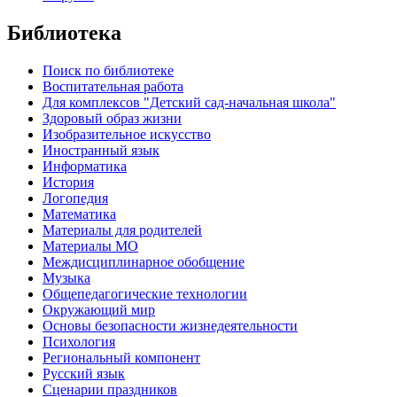
Библиотека
Поиск по библиотеке
Воспитательная работа
Для комплексов "Детский сад-начальная школа"
Здоровый образ жизни
Изобразительное искусство
Иностранный язык
Информатика
История
Логопедия
Математика
Материалы для родителей
Материалы МО
Междисциплинарное обобщение
Музыка
Общепедагогические технологии
Окружающий мир
Основы безопасности жизнедеятельности
Психология
Региональный компонент
Русский язык
Сценарии праздников