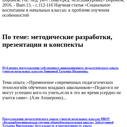
2016. - Вып.13. - с.112-116 Научная статья «Социальное
воспитание в начальных классах: к проблеме изучения
особенностей
По теме: методические разработки,
презентации и конспекты
Публичное представление собственного инновационного педагогического опыта
учителя начальных классов Аникиной Татьяны Ивановны.
Тема опыта :«Применение современных педагогических
технологийв обучении младших школьников»«Педагоги не
могут успешно кого-то учить,если в это же время усердно не
учатся сами». (Али Апшерони)...
Представление педагогического опыта учителя начальных классов МБОУ
«Большеберезниковская средняя общеобразовательная школа» Забатуриной
Татьяны Викторовны Актуальность и перспективность опыта