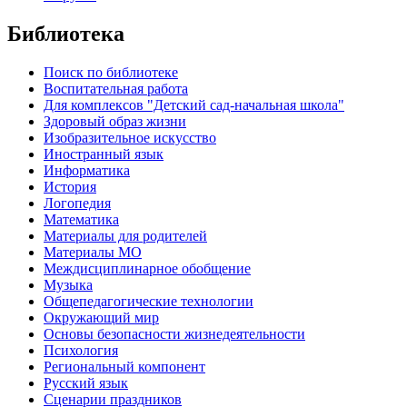
Библиотека
Поиск по библиотеке
Воспитательная работа
Для комплексов "Детский сад-начальная школа"
Здоровый образ жизни
Изобразительное искусство
Иностранный язык
Информатика
История
Логопедия
Математика
Материалы для родителей
Материалы МО
Междисциплинарное обобщение
Музыка
Общепедагогические технологии
Окружающий мир
Основы безопасности жизнедеятельности
Психология
Региональный компонент
Русский язык
Сценарии праздников