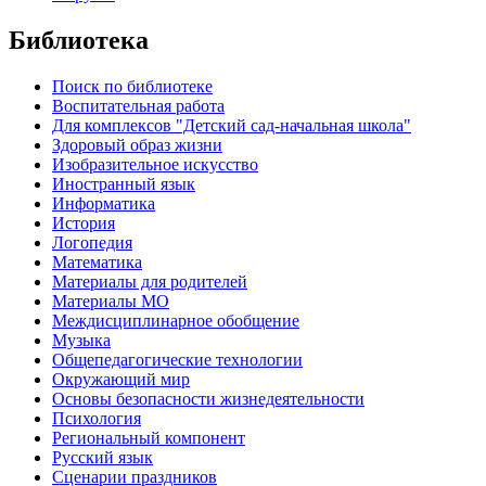
Библиотека
Поиск по библиотеке
Воспитательная работа
Для комплексов "Детский сад-начальная школа"
Здоровый образ жизни
Изобразительное искусство
Иностранный язык
Информатика
История
Логопедия
Математика
Материалы для родителей
Материалы МО
Междисциплинарное обобщение
Музыка
Общепедагогические технологии
Окружающий мир
Основы безопасности жизнедеятельности
Психология
Региональный компонент
Русский язык
Сценарии праздников