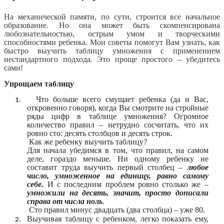
На механической памяти, по сути, строится все начальное
образование. Но она может быть скомпенсирована
любознательностью, острым умом и творческими
способностями ребенка. Мои советы помогут Вам узнать, как
быстро выучить таблицу умножения с применением
нестандартного подхода. Это проще простого – убедитесь
сами!
Упрощаем таблицу
Что больше всего смущает ребенка (да и Вас,
откровенно говоря), когда Вы смотрите на стройные
ряды цифр в таблице умножения? Огромное
количество правил – нетрудно сосчитать, что их
ровно сто: десять столбцов и десять строк.
Как же ребенку выучить таблицу?
Для начала убедимся в том, что правил, на самом
деле, гораздо меньше. Ни одному ребенку не
составит труда выучить первый столбец –
любое
число, умноженное на единицу, равно самому
себе.
И с последним проблем ровно столько же –
умножили на десять, значит, просто дописали
справа от числа ноль
.
Сто правил минус двадцать (два столбца) – уже 80.
Выучивая таблицу с ребенком, легко показать ему,