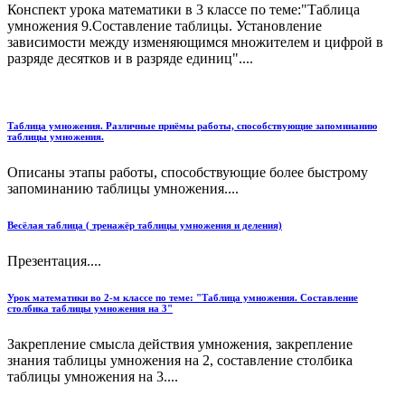
Конспект урока математики в 3 классе по теме:"Таблица
умножения 9.Составление таблицы. Установление
зависимости между изменяющимся множителем и цифрой в
разряде десятков и в разряде единиц"....
Таблица умножения. Различные приёмы работы, способствующие запоминанию
таблицы умножения.
Описаны этапы работы, способствующие более быстрому
запоминанию таблицы умножения....
Весёлая таблица ( тренажёр таблицы умножения и деления)
Презентация....
Урок математики во 2-м классе по теме: "Таблица умножения. Составление
столбика таблицы умножения на 3"
Закрепление смысла действия умножения, закрепление
знания таблицы умножения на 2, составление столбика
таблицы умножения на 3....