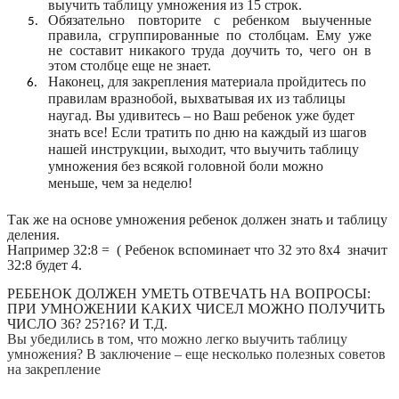
выучить таблицу умножения из 15 строк.
Обязательно повторите с ребенком выученные
правила, сгруппированные по столбцам. Ему уже
не составит никакого труда доучить то, чего он в
этом столбце еще не знает.
Наконец, для закрепления материала пройдитесь по
правилам вразнобой, выхватывая их из таблицы
наугад. Вы удивитесь – но Ваш ребенок уже будет
знать все! Если тратить по дню на каждый из шагов
нашей инструкции, выходит, что выучить таблицу
умножения без всякой головной боли можно
меньше, чем за неделю!
Так же на основе умножения ребенок должен знать и таблицу
деления.
Например 32:8 = ( Ребенок вспоминает что 32 это 8х4 значит
32:8 будет 4.
РЕБЕНОК ДОЛЖЕН УМЕТЬ ОТВЕЧАТЬ НА ВОПРОСЫ:
ПРИ УМНОЖЕНИИ КАКИХ ЧИСЕЛ МОЖНО ПОЛУЧИТЬ
ЧИСЛО 36? 25?16? И Т.Д.
Вы убедились в том, что можно легко выучить таблицу
умножения? В заключение – еще несколько полезных советов
на закрепление