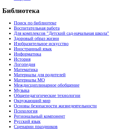
Библиотека
Поиск по библиотеке
Воспитательная работа
Для комплексов "Детский сад-начальная школа"
Здоровый образ жизни
Изобразительное искусство
Иностранный язык
Информатика
История
Логопедия
Математика
Материалы для родителей
Материалы МО
Междисциплинарное обобщение
Музыка
Общепедагогические технологии
Окружающий мир
Основы безопасности жизнедеятельности
Психология
Региональный компонент
Русский язык
Сценарии праздников