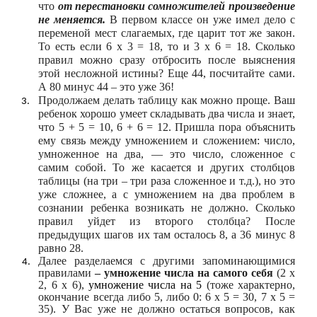
что
от перестановки сомножителей произведение
не меняется.
В первом классе он уже имел дело с
переменой мест слагаемых, где царит тот же закон.
То есть если 6 х 3 = 18, то и 3 х 6 = 18. Сколько
правил можно сразу отбросить после выяснения
этой несложной истины? Еще 44, посчитайте сами.
А 80 минус 44 – это уже 36!
Продолжаем делать таблицу как можно проще. Ваш
ребенок хорошо умеет складывать два числа и знает,
что 5 + 5 = 10, 6 + 6 = 12. Пришла пора объяснить
ему связь между умножением и сложением: число,
умноженное на два, — это число, сложенное с
самим собой. То же касается и других столбцов
таблицы (на три – три раза сложенное и т.д.), но это
уже сложнее, а с умножением на два проблем в
сознании ребенка возникать не должно. Сколько
правил уйдет из второго столбца? После
предыдущих шагов их там осталось 8, а 36 минус 8
равно 28.
Далее разделаемся с другими запоминающимися
правилами
– умножение числа на самого себя
(2 х
2, 6 х 6),
умножение числа на 5
(тоже характерно,
окончание всегда либо 5, либо 0: 6 х 5 = 30, 7 х 5 =
35). У Вас уже не должно остаться вопросов, как