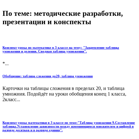
По теме: методические разработки,
презентации и конспекты
Конспект урока по математике в 3 классе на тему: "Закрепление таблицы
умножения и деления. Сводная таблица умножения".
*...
Обобщение: таблица сложения до20, таблица умножения
Карточки на таблицы сложения в пределах 20, и таблица
умножния. Подойдёт на уроки обобщения конец 1 класса,
2класс...
Конспект урока математики в 3 классе по теме:"Таблица умножения 9.Составление
таблицы.Установление зависимости между изменяющимся множителем и цифрой в
разряде десятков и в разряде единиц".